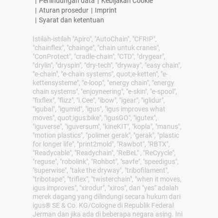
|
Perlindungan data
|
Kebijakan Cookie
|
Aturan prosedur
|
Imprint
|
Syarat dan ketentuan
Istilah-istilah "Apiro", "AutoChain", "CFRIP",
"chainflex", "chainge", "chain untuk cranes",
"ConProtect", "cradle-chain", "CTD", "drygear",
"drylin", "dryspin", "dry-tech", "dryway", "easy chain",
"e-chain", "e-chain systems", quot;e-ketten", "e-
kettensysteme", "e-loop", "energy chain", "energy
chain systems", "enjoyneering", "e-skin", "e-spool",
"fixflex", "flizz", "i.Cee", "ibow", "igear", "iglidur",
"igubal", "igumid", "igus", "igus improves what
moves", quot;igus:bike", "igusGO", "igutex",
"iguverse", "iguversum", "kineKIT", "kopla", "manus",
"motion plastics", "polimer gerak", "gerak", "plastic
for longer life", "print2mold", "Rawbot", "RBTX",
"Readycable", "Readychain", "ReBeL" , "ReCyycle",
"reguse", "robolink", "Rohbot", "savfe", "speedigus",
"superwise", "take the dryway", "tribofilament",
"tribotape", "triflex", "twisterchain", "when it moves,
igus improves", "xirodur", "xiros", dan "yes" adalah
merek dagang yang dilindungi secara hukum dari
igus® SE & Co. KG/Cologne di Republik Federal
Jerman dan jika ada di beberapa negara asing. Ini