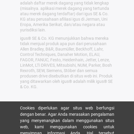
adalah daftar merek dagang yang tidak lengkap
(misalnya. aplikasi merek dagang yang tertunda
atau merek dagang terdaftar) dari igus SE & Co.
KG atau perusahaan afiliasi igus di Jerman, Uni
Eropa, Amerika Serikat, dan/atau negara atau
yurisdiksi lain.
igus® SE & Co. KG menunjukkan bahwa mereka
tidak menjual produk apa pun dari perusahaan
Allen Bradley, B&R, Baumüller, Beckhoff, Lahr,
Control Techniques, Danaher Motion, ELAU,
FAGOR, FANUC, Festo, Heidenhain, Jetter, Lenze,
LinMot, LTi DRiVES, Mitsubishi, NUM, Parker, Bosh
Rexroth, SEW, Siemens, Stöber dan semua
produsen drive disebutkan di situs web ini. Produk
yang ditawarkan oleh igus® adalah milik igus® SE
& Co. KG.
Cookies diperlukan agar situs web berfungsi
dengan benar. Agar Anda merasakan pengalaman
yang menyenangkan dalam menggunakan situs
web, kami menggunakan cookies untuk
menyimpan informasi Anda. Hal tersebut