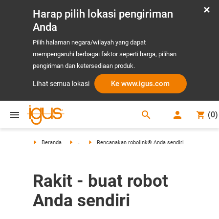
Harap pilih lokasi pengiriman
Anda
Pilih halaman negara/wilayah yang dapat
mempengaruhi berbagai faktor seperti harga, pilihan
pengiriman dan ketersediaan produk.
Ke www.igus.com
Lihat semua lokasi
search
(
0
)
search
Beranda
...
Rencanakan robolink® Anda sendiri
Rakit - buat robot
Anda sendiri