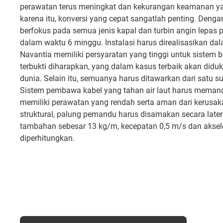
perawatan terus meningkat dan kekurangan keamanan yang
karena itu, konversi yang cepat sangatlah penting. Deng
berfokus pada semua jenis kapal dan turbin angin lepas p
dalam waktu 6 minggu. Instalasi harus direalisasikan dal
Navantia memiliki persyaratan yang tinggi untuk sistem ba
terbukti diharapkan, yang dalam kasus terbaik akan diduku
dunia. Selain itu, semuanya harus ditawarkan dari satu 
Sistem pembawa kabel yang tahan air laut harus mema
memiliki perawatan yang rendah serta aman dari kerusaka
struktural, palung pemandu harus disamakan secara latera
tambahan sebesar 13 kg/m, kecepatan 0,5 m/s dan aksele
diperhitungkan.