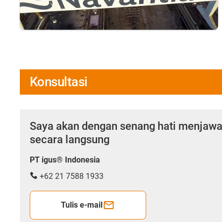
Konsultasi
Saya akan dengan senang hati menjaw
secara langsung
PT igus® Indonesia
+62 21 7588 1933
Tulis e-mail