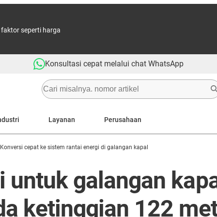
aktor seperti harga
Konsultasi cepat melalui chat WhatsApp
ndustri
Layanan
Perusahaan
Konversi cepat ke sistem rantai energi di galangan kapal
i untuk galangan kapa
a ketinggian 122 met