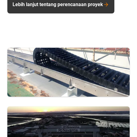
Lebih lanjut tentang perencanaan proyek