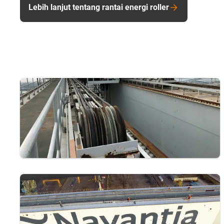
Lebih lanjut tentang rantai energi roller