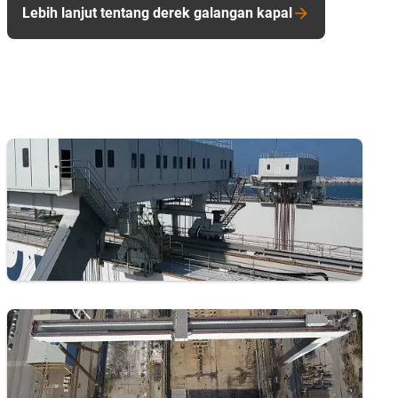
Lebih lanjut tentang derek galangan kapal