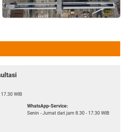
ultasi
- 17.30 WIB
WhatsApp-Service:
Senin - Jumat dari jam 8.30 - 17.30 WIB