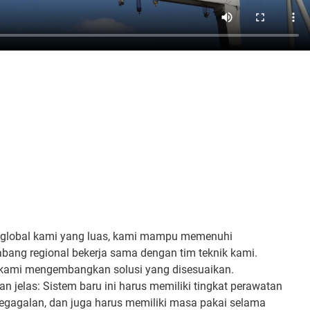
 global kami yang luas, kami mampu memenuhi
Cabang regional bekerja sama dengan tim teknik kami.
kami mengembangkan solusi yang disesuaikan.
n jelas: Sistem baru ini harus memiliki tingkat perawatan
egagalan, dan juga harus memiliki masa pakai selama