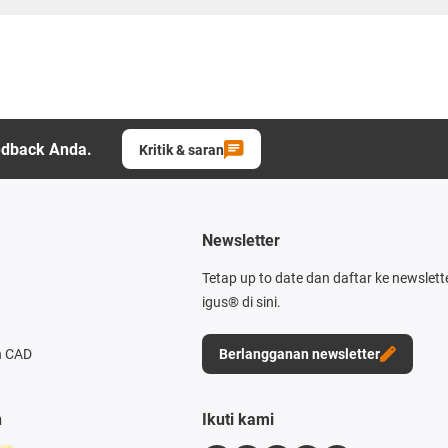
edback Anda.
Kritik & saran
Newsletter
Tetap up to date dan daftar ke newslett
igus® di sini.
n CAD
Berlangganan newsletter
n
Ikuti kami