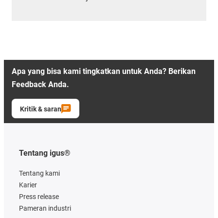
Apa yang bisa kami tingkatkan untuk Anda? Berikan
Feedback Anda.
Kritik & saran
Tentang igus®
Tentang kami
Karier
Press release
Pameran industri