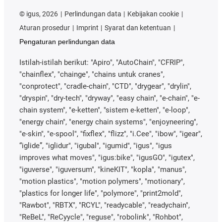
©
igus, 2026
Perlindungan data
Kebijakan cookie
Aturan prosedur
Imprint
Syarat dan ketentuan
Pengaturan perlindungan data
Istilah-istilah berikut: "Apiro", "AutoChain", "CFRIP",
"chainflex", "chainge", "chains untuk cranes",
"conprotect", "cradle-chain", "CTD", "drygear", "drylin",
"dryspin", "dry-tech", "dryway", "easy chain", "e-chain", "e-
chain system", "e-ketten", "sistem e-ketten", "e-loop",
"energy chain", "energy chain systems", "enjoyneering",
"e-skin", "e-spool", "fixflex", "flizz", "i.Cee", "ibow", "igear",
“iglide”, "iglidur", "igubal", "igumid", "igus", "igus
improves what moves", "igus:bike", "igusGO", "igutex",
"iguverse", "iguversum", "kineKIT", "kopla", "manus",
"motion plastics", "motion polymers", "motionary",
"plastics for longer life", "polymore", "print2mold",
"Rawbot", "RBTX", "RCYL", "readycable", "readychain",
"ReBeL", "ReCyycle", "reguse", "robolink", "Rohbot",