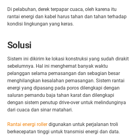
Di pelabuhan, derek terpapar cuaca, oleh karena itu
rantai energi dan kabel harus tahan dan tahan terhadap
kondisi lingkungan yang keras.
Solusi
Sistem ini dikirim ke lokasi konstruksi yang sudah dirakit
sebelumnya. Hal ini menghemat banyak waktu
pelanggan selama pemasangan dan sebagian besar
menghilangkan kesalahan pemasangan. Sistem rantai
energi yang dipasang pada poros dilengkapi dengan
saluran pemandu baja tahan karat dan dilengkapi
dengan sistem penutup drive-over untuk melindunginya
dari cuaca dan sinar matahari.
Rantai energi roller
digunakan untuk perjalanan troli
berkecepatan tinggi untuk transmisi energi dan data.