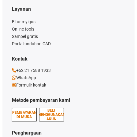
Layanan
Fitur myigus
Online tools
Sampel gratis
Portal unduhan CAD
Kontak
+62 21 7588 1933
WhatsApp
Formulir kontak
Metode pembayaran kami
BELI
PEMBAYARAN
MENGGUNAKAN
DI MUKA
AKUN
Penghargaan