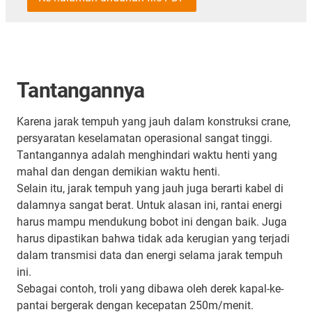
Tantangannya
Karena jarak tempuh yang jauh dalam konstruksi crane,
persyaratan keselamatan operasional sangat tinggi.
Tantangannya adalah menghindari waktu henti yang
mahal dan dengan demikian waktu henti.
Selain itu, jarak tempuh yang jauh juga berarti kabel di
dalamnya sangat berat. Untuk alasan ini, rantai energi
harus mampu mendukung bobot ini dengan baik. Juga
harus dipastikan bahwa tidak ada kerugian yang terjadi
dalam transmisi data dan energi selama jarak tempuh
ini.
Sebagai contoh, troli yang dibawa oleh derek kapal-ke-
pantai bergerak dengan kecepatan 250m/menit.