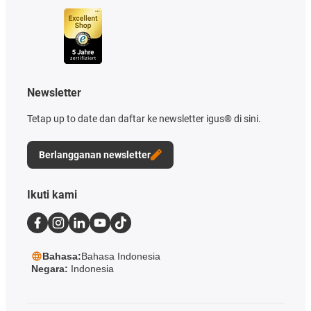
Newsletter
Tetap up to date dan daftar ke newsletter igus® di sini.
Berlangganan newsletter
Ikuti kami
Bahasa:
Bahasa Indonesia
Negara:
Indonesia