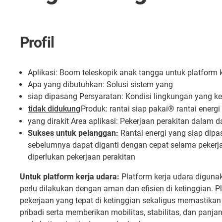
Profil
Aplikasi: Boom teleskopik anak tangga untuk platform 
Apa yang dibutuhkan: Solusi sistem yang
siap dipasang Persyaratan: Kondisi lingkungan yang k
tidak didukung
Produk: rantai siap pakai® rantai energi
yang dirakit Area aplikasi: Pekerjaan perakitan dalam da
Sukses untuk pelanggan:
Rantai energi yang siap dipas
sebelumnya dapat diganti dengan cepat selama pekerj
diperlukan pekerjaan perakitan
Untuk platform kerja udara:
Platform kerja udara diguna
perlu dilakukan dengan aman dan efisien di ketinggian. 
pekerjaan yang tepat di ketinggian sekaligus memastikan
pribadi serta memberikan mobilitas, stabilitas, dan panja