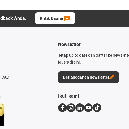
edback Anda.
Kritik & saran
Newsletter
Tetap up to date dan daftar ke newslett
igus® di sini.
n CAD
Berlangganan newsletter
n
Ikuti kami