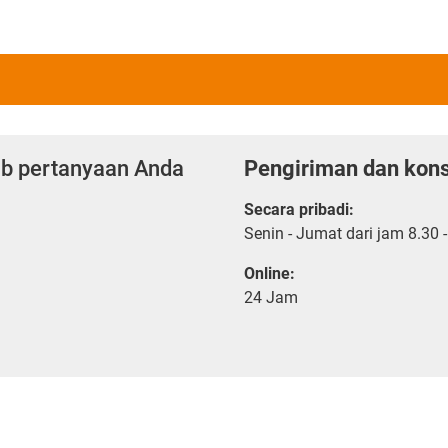
ab pertanyaan Anda
Pengiriman dan kons
Secara pribadi:
Senin - Jumat dari jam 8.30 
Online:
24 Jam