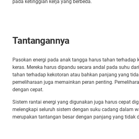
pada ketinggian kerja yang berbeda.
Tantangannya
Pasokan energi pada anak tangga harus tahan terhadap 
keras. Mereka harus dipandu secara andal pada suhu dari
tahan terhadap kekotoran atau bahkan panjang yang tid
pemeliharaan juga memainkan peran penting. Pemelihara
dengan cepat.
Sistem rantai energi yang digunakan juga harus cepat di
melengkapi seluruh sistem dengan suku cadang dalam w
merupakan tantangan besar dengan panjang yang tidak 