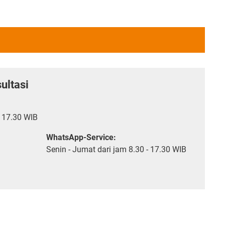
ultasi
- 17.30 WIB
WhatsApp-Service:
Senin - Jumat dari jam 8.30 - 17.30 WIB