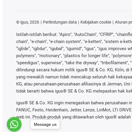
©
igus, 2026
Perlindungan data
Kebijakan cookie
Aturan p
Istilah-istilah berikut: "Apiro", "AutoChain", "CFRIP", "chainfl
chain", "e-chain", "e-chain system", "e-ketten", "sistem e-ketten
“iglide”, "iglidur", "igubal", "igumid", "igus", "igus improve
polymers", "motionary", "plastics for longer life", "polymore"
"speedigus", superwise", "take the dryway", "tribofilament", 
dilindungi secara hukum milik igus® SE & Co. KG, Köln, di R
yang mewakili namun tidak mencakup seluruh hak kekayaan
KG, atau perusahaan-perusahaan afiliasinya di Jerman, Uni 
tidak berarti bahwa igus® SE & Co. KG melepaskan hak kek
igus® SE & Co. KG ingin menegaskan bahwa perusahaan ini 
FANUC, Festo, Heidenhain, Jetter, Lenze, LinMot, LTi DRiV
web ini. Produk-produk yang ditawarkan oleh igus® adalah
Message us