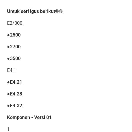
Untuk seri igus berikut®®
E2/000
●2500
●2700
●3500
E4.1
●E4.21
●E4.28
●E4.32
Komponen - Versi 01
1