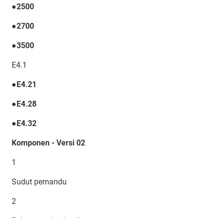
●2500
●2700
●3500
E4.1
●E4.21
●E4.28
●E4.32
Komponen - Versi 02
1
Sudut pemandu
2