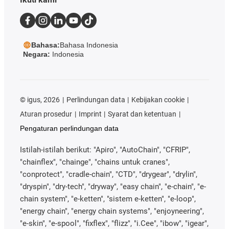
Bahasa:
Bahasa Indonesia
Negara:
Indonesia
©
igus, 2026
Perlindungan data
Kebijakan cookie
Aturan prosedur
Imprint
Syarat dan ketentuan
Pengaturan perlindungan data
Istilah-istilah berikut: "Apiro", "AutoChain", "CFRIP",
"chainflex", "chainge", "chains untuk cranes",
"conprotect", "cradle-chain", "CTD", "drygear", "drylin",
"dryspin", "dry-tech", "dryway", "easy chain", "e-chain", "e-
chain system", "e-ketten", "sistem e-ketten", "e-loop",
"energy chain", "energy chain systems", "enjoyneering",
"e-skin", "e-spool", "fixflex", "flizz", "i.Cee", "ibow", "igear",