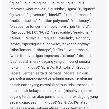
“iglide”, "iglidur", "igubal", "igumid", "igus", "igus
improves what moves", "igus:bike", "igusGO", "igutex",
"iguverse", "iguversum", "kineKIT", "kopla", "manus",
"motion plastics", "motion polymers", "motionary",
"plastics for longer life", "polymore", "print2mold",
"Rawbot", "RBTX", "RCYL", "readycable", "readychain",
"ReBeL", "ReCyycle", "reguse", "robolink", "Rohbot",
"savfe", "speedigus", superwise", "take the dryway",
"tribofilament", "tribotape", "triflex", "twisterchain",
"when it moves, igus improves", "xirodur", "xiros" dan
"yes" adalah merek dagang yang dilindungi secara
hukum milik igus® SE & Co. KG, Köln, di Republik
Federal Jerman serta di berbagai negara lain dan
yurisdiksi internasional di seluruh dunia. Berikut ini
adalah daftar yang mewakili namun tidak mencakup
seluruh hak kekayaan intelektual (misalnya. (merek
dagang terdaftar atau permohonan merek dagang yang
sedang diproses) milik igus® SE, & Co. KG, atau
perusahaan-perusahaan afiliasinya di Jerman, Uni