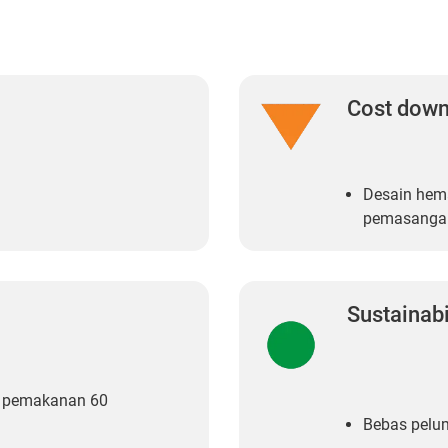
Cost dow
Desain hema
pemasangan
Sustainabi
, pemakanan 60
Bebas pelum