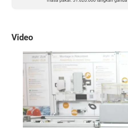
masa pakai: 31.820.000 langkah ganda
Video