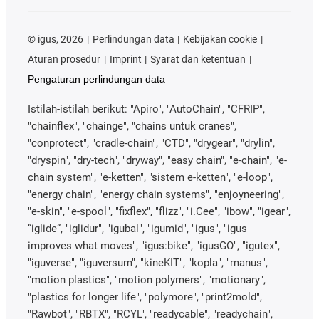
©
igus, 2026
Perlindungan data
Kebijakan cookie
Aturan prosedur
Imprint
Syarat dan ketentuan
Pengaturan perlindungan data
Istilah-istilah berikut: "Apiro", "AutoChain", "CFRIP",
"chainflex", "chainge", "chains untuk cranes",
"conprotect", "cradle-chain", "CTD", "drygear", "drylin",
"dryspin", "dry-tech", "dryway", "easy chain", "e-chain", "e-
chain system", "e-ketten", "sistem e-ketten", "e-loop",
"energy chain", "energy chain systems", "enjoyneering",
"e-skin", "e-spool", "fixflex", "flizz", "i.Cee", "ibow", "igear",
“iglide”, "iglidur", "igubal", "igumid", "igus", "igus
improves what moves", "igus:bike", "igusGO", "igutex",
"iguverse", "iguversum", "kineKIT", "kopla", "manus",
"motion plastics", "motion polymers", "motionary",
"plastics for longer life", "polymore", "print2mold",
"Rawbot", "RBTX", "RCYL", "readycable", "readychain",