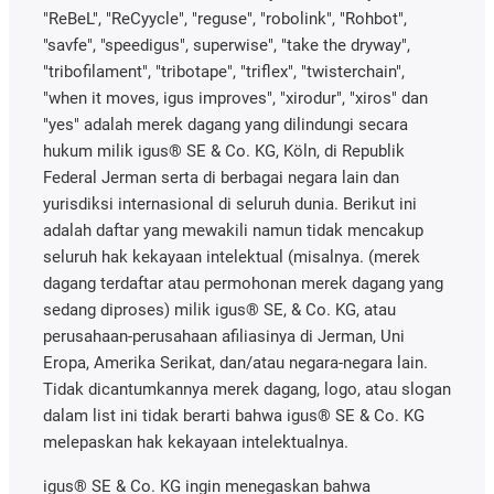
"ReBeL", "ReCyycle", "reguse", "robolink", "Rohbot",
"savfe", "speedigus", superwise", "take the dryway",
"tribofilament", "tribotape", "triflex", "twisterchain",
"when it moves, igus improves", "xirodur", "xiros" dan
"yes" adalah merek dagang yang dilindungi secara
hukum milik igus® SE & Co. KG, Köln, di Republik
Federal Jerman serta di berbagai negara lain dan
yurisdiksi internasional di seluruh dunia. Berikut ini
adalah daftar yang mewakili namun tidak mencakup
seluruh hak kekayaan intelektual (misalnya. (merek
dagang terdaftar atau permohonan merek dagang yang
sedang diproses) milik igus® SE, & Co. KG, atau
perusahaan-perusahaan afiliasinya di Jerman, Uni
Eropa, Amerika Serikat, dan/atau negara-negara lain.
Tidak dicantumkannya merek dagang, logo, atau slogan
dalam list ini tidak berarti bahwa igus® SE & Co. KG
melepaskan hak kekayaan intelektualnya.
igus® SE & Co. KG ingin menegaskan bahwa