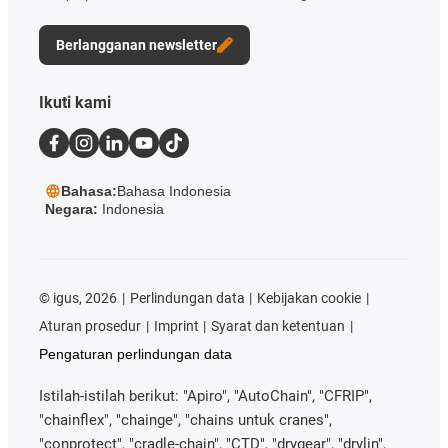
Berlangganan newsletter
Ikuti kami
Bahasa:
Bahasa Indonesia
Negara:
Indonesia
©
igus, 2026
Perlindungan data
Kebijakan cookie
Aturan prosedur
Imprint
Syarat dan ketentuan
Pengaturan perlindungan data
Istilah-istilah berikut: "Apiro", "AutoChain", "CFRIP",
"chainflex", "chainge", "chains untuk cranes",
"conprotect", "cradle-chain", "CTD", "drygear", "drylin",