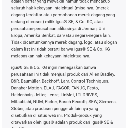
adalah daftar yang mewakili namun tidak mencakup
seluruh hak kekayaan intelektual (misalnya. (merek
dagang terdaftar atau permohonan merek dagang yang
sedang diproses) milik igus® SE, & Co. KG, atau
perusahaan-perusahaan afiliasinya di Jerman, Uni
Eropa, Amerika Serikat, dan/atau negara-negara lain.
Tidak dicantumkannya merek dagang, logo, atau slogan
dalam list ini tidak berarti bahwa igus® SE & Co. KG
melepaskan hak kekayaan intelektualnya.
igus® SE & Co. KG ingin menegaskan bahwa
perusahaan ini tidak menjual produk dari Allen Bradley,
B&R, Baumüller, Beckhoff, Lahr, Control Techniques,
Danaher Motion, ELAU, FAGOR, FANUC, Festo,
Heidenhain, Jetter, Lenze, LinMot, LTi DRiVES,
Mitsubishi, NUM, Parker, Bosch Rexroth, SEW, Siemens,
Stöber, atau produsen penggerak lainnya yang
disebutkan di situs web ini. Produk-produk yang
ditawarkan oleh igus® adalah produk dari igus® SE &