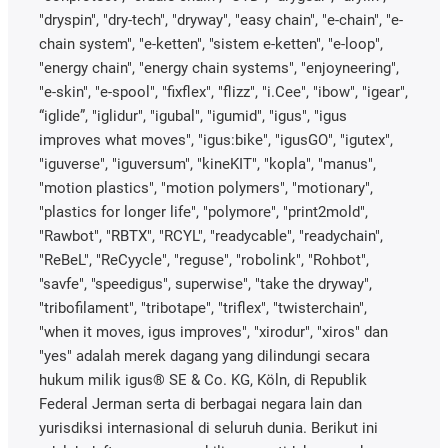
"dryspin", "dry-tech", "dryway", "easy chain", "e-chain", "e-
chain system", "e-ketten", "sistem e-ketten", "e-loop",
"energy chain", "energy chain systems", "enjoyneering",
"e-skin", "e-spool", "fixflex", "flizz", "i.Cee", "ibow", "igear",
“iglide”, "iglidur", "igubal", "igumid", "igus", "igus
improves what moves", "igus:bike", "igusGO", "igutex",
"iguverse", "iguversum", "kineKIT", "kopla", "manus",
"motion plastics", "motion polymers", "motionary",
"plastics for longer life", "polymore", "print2mold",
"Rawbot", "RBTX", "RCYL", "readycable", "readychain",
"ReBeL", "ReCyycle", "reguse", "robolink", "Rohbot",
"savfe", "speedigus", superwise", "take the dryway",
"tribofilament", "tribotape", "triflex", "twisterchain",
"when it moves, igus improves", "xirodur", "xiros" dan
"yes" adalah merek dagang yang dilindungi secara
hukum milik igus® SE & Co. KG, Köln, di Republik
Federal Jerman serta di berbagai negara lain dan
yurisdiksi internasional di seluruh dunia. Berikut ini