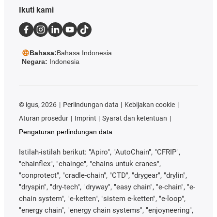
Ikuti kami
Bahasa:
Bahasa Indonesia
Negara:
Indonesia
©
igus, 2026
Perlindungan data
Kebijakan cookie
Aturan prosedur
Imprint
Syarat dan ketentuan
Pengaturan perlindungan data
Istilah-istilah berikut: "Apiro", "AutoChain", "CFRIP",
"chainflex", "chainge", "chains untuk cranes",
"conprotect", "cradle-chain", "CTD", "drygear", "drylin",
"dryspin", "dry-tech", "dryway", "easy chain", "e-chain", "e-
chain system", "e-ketten", "sistem e-ketten", "e-loop",
"energy chain", "energy chain systems", "enjoyneering",