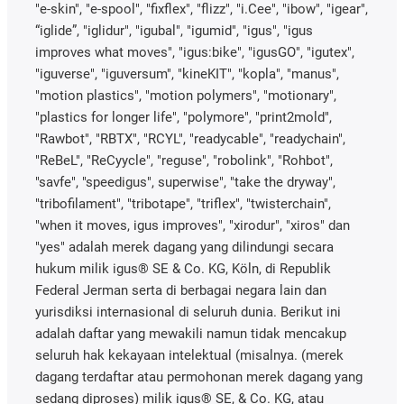
"e-skin", "e-spool", "fixflex", "flizz", "i.Cee", "ibow", "igear",
“iglide”, "iglidur", "igubal", "igumid", "igus", "igus
improves what moves", "igus:bike", "igusGO", "igutex",
"iguverse", "iguversum", "kineKIT", "kopla", "manus",
"motion plastics", "motion polymers", "motionary",
"plastics for longer life", "polymore", "print2mold",
"Rawbot", "RBTX", "RCYL", "readycable", "readychain",
"ReBeL", "ReCyycle", "reguse", "robolink", "Rohbot",
"savfe", "speedigus", superwise", "take the dryway",
"tribofilament", "tribotape", "triflex", "twisterchain",
"when it moves, igus improves", "xirodur", "xiros" dan
"yes" adalah merek dagang yang dilindungi secara
hukum milik igus® SE & Co. KG, Köln, di Republik
Federal Jerman serta di berbagai negara lain dan
yurisdiksi internasional di seluruh dunia. Berikut ini
adalah daftar yang mewakili namun tidak mencakup
seluruh hak kekayaan intelektual (misalnya. (merek
dagang terdaftar atau permohonan merek dagang yang
sedang diproses) milik igus® SE, & Co. KG, atau