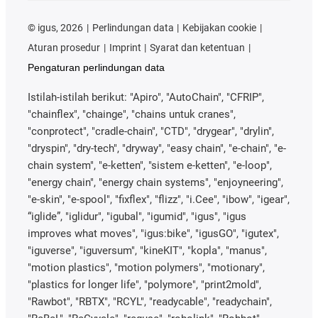
©
igus, 2026
Perlindungan data
Kebijakan cookie
Aturan prosedur
Imprint
Syarat dan ketentuan
Pengaturan perlindungan data
Istilah-istilah berikut: "Apiro", "AutoChain", "CFRIP",
"chainflex", "chainge", "chains untuk cranes",
"conprotect", "cradle-chain", "CTD", "drygear", "drylin",
"dryspin", "dry-tech", "dryway", "easy chain", "e-chain", "e-
chain system", "e-ketten", "sistem e-ketten", "e-loop",
"energy chain", "energy chain systems", "enjoyneering",
"e-skin", "e-spool", "fixflex", "flizz", "i.Cee", "ibow", "igear",
“iglide”, "iglidur", "igubal", "igumid", "igus", "igus
improves what moves", "igus:bike", "igusGO", "igutex",
"iguverse", "iguversum", "kineKIT", "kopla", "manus",
"motion plastics", "motion polymers", "motionary",
"plastics for longer life", "polymore", "print2mold",
"Rawbot", "RBTX", "RCYL", "readycable", "readychain",