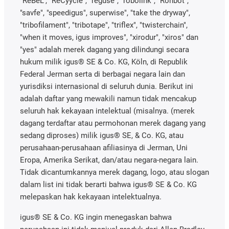
"ReBeL", "ReCyycle", "reguse", "robolink", "Rohbot",
"savfe", "speedigus", superwise", "take the dryway",
"tribofilament", "tribotape", "triflex", "twisterchain",
"when it moves, igus improves", "xirodur", "xiros" dan
"yes" adalah merek dagang yang dilindungi secara
hukum milik igus® SE & Co. KG, Köln, di Republik
Federal Jerman serta di berbagai negara lain dan
yurisdiksi internasional di seluruh dunia. Berikut ini
adalah daftar yang mewakili namun tidak mencakup
seluruh hak kekayaan intelektual (misalnya. (merek
dagang terdaftar atau permohonan merek dagang yang
sedang diproses) milik igus® SE, & Co. KG, atau
perusahaan-perusahaan afiliasinya di Jerman, Uni
Eropa, Amerika Serikat, dan/atau negara-negara lain.
Tidak dicantumkannya merek dagang, logo, atau slogan
dalam list ini tidak berarti bahwa igus® SE & Co. KG
melepaskan hak kekayaan intelektualnya.
igus® SE & Co. KG ingin menegaskan bahwa