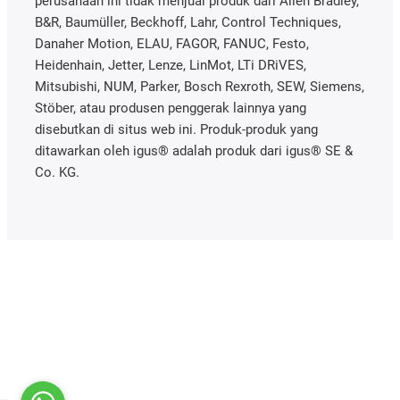
perusahaan ini tidak menjual produk dari Allen Bradley,
B&R, Baumüller, Beckhoff, Lahr, Control Techniques,
Danaher Motion, ELAU, FAGOR, FANUC, Festo,
Heidenhain, Jetter, Lenze, LinMot, LTi DRiVES,
Mitsubishi, NUM, Parker, Bosch Rexroth, SEW, Siemens,
Stöber, atau produsen penggerak lainnya yang
disebutkan di situs web ini. Produk-produk yang
ditawarkan oleh igus® adalah produk dari igus® SE &
Co. KG.