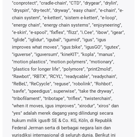
"conprotect", "cradle-chain", "CTD", "drygear", "drylin",
"dryspin", "dry-tech", "dryway", "easy chain", "e-chain", "e-
chain system", "e-ketten", "sistem e-ketten", "e-loop",
"energy chain", "energy chain systems", "enjoyneering",
"e-skin", "e-spool", "fixflex", "flizz", "i.Cee", "ibow", "igear",
“iglide”, "iglidur", "igubal", "igumid", "igus", "igus
improves what moves", "igus:bike", "igusGO", "igutex",
"iguverse", "iguversum", "kineKIT", "kopla", "manus",
"motion plastics", "motion polymers", "motionary",
"plastics for longer life", "polymore", "print2mold",
"Rawbot", "RBTX", "RCYL", "readycable", "readychain",
"ReBeL", "ReCyycle", "reguse", "robolink", "Rohbot",
"savfe", "speedigus", superwise", "take the dryway",
"tribofilament", "tribotape", "triflex", "twisterchain",
"when it moves, igus improves", "xirodur", "xiros" dan
"yes" adalah merek dagang yang dilindungi secara
hukum milik igus® SE & Co. KG, Köln, di Republik
Federal Jerman serta di berbagai negara lain dan
yurisdiksi internasional di seluruh dunia. Berikut ini