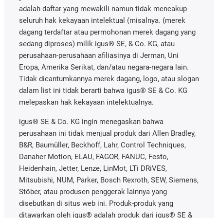
adalah daftar yang mewakili namun tidak mencakup
seluruh hak kekayaan intelektual (misalnya. (merek
dagang terdaftar atau permohonan merek dagang yang
sedang diproses) milik igus® SE, & Co. KG, atau
perusahaan-perusahaan afiliasinya di Jerman, Uni
Eropa, Amerika Serikat, dan/atau negara-negara lain.
Tidak dicantumkannya merek dagang, logo, atau slogan
dalam list ini tidak berarti bahwa igus® SE & Co. KG
melepaskan hak kekayaan intelektualnya.
igus® SE & Co. KG ingin menegaskan bahwa
perusahaan ini tidak menjual produk dari Allen Bradley,
B&R, Baumüller, Beckhoff, Lahr, Control Techniques,
Danaher Motion, ELAU, FAGOR, FANUC, Festo,
Heidenhain, Jetter, Lenze, LinMot, LTi DRiVES,
Mitsubishi, NUM, Parker, Bosch Rexroth, SEW, Siemens,
Stöber, atau produsen penggerak lainnya yang
disebutkan di situs web ini. Produk-produk yang
ditawarkan oleh igus® adalah produk dari igus® SE &