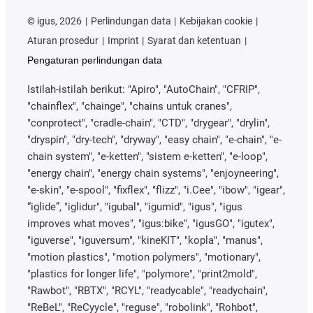
©
igus, 2026
Perlindungan data
Kebijakan cookie
Aturan prosedur
Imprint
Syarat dan ketentuan
Pengaturan perlindungan data
Istilah-istilah berikut: "Apiro", "AutoChain", "CFRIP",
"chainflex", "chainge", "chains untuk cranes",
"conprotect", "cradle-chain", "CTD", "drygear", "drylin",
"dryspin", "dry-tech", "dryway", "easy chain", "e-chain", "e-
chain system", "e-ketten", "sistem e-ketten", "e-loop",
"energy chain", "energy chain systems", "enjoyneering",
"e-skin", "e-spool", "fixflex", "flizz", "i.Cee", "ibow", "igear",
“iglide”, "iglidur", "igubal", "igumid", "igus", "igus
improves what moves", "igus:bike", "igusGO", "igutex",
"iguverse", "iguversum", "kineKIT", "kopla", "manus",
"motion plastics", "motion polymers", "motionary",
"plastics for longer life", "polymore", "print2mold",
"Rawbot", "RBTX", "RCYL", "readycable", "readychain",
"ReBeL", "ReCyycle", "reguse", "robolink", "Rohbot",