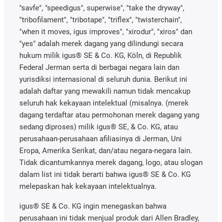
"savfe", "speedigus", superwise", "take the dryway",
"tribofilament", "tribotape", "triflex", "twisterchain",
"when it moves, igus improves", "xirodur", "xiros" dan
"yes" adalah merek dagang yang dilindungi secara
hukum milik igus® SE & Co. KG, Köln, di Republik
Federal Jerman serta di berbagai negara lain dan
yurisdiksi internasional di seluruh dunia. Berikut ini
adalah daftar yang mewakili namun tidak mencakup
seluruh hak kekayaan intelektual (misalnya. (merek
dagang terdaftar atau permohonan merek dagang yang
sedang diproses) milik igus® SE, & Co. KG, atau
perusahaan-perusahaan afiliasinya di Jerman, Uni
Eropa, Amerika Serikat, dan/atau negara-negara lain.
Tidak dicantumkannya merek dagang, logo, atau slogan
dalam list ini tidak berarti bahwa igus® SE & Co. KG
melepaskan hak kekayaan intelektualnya.
igus® SE & Co. KG ingin menegaskan bahwa
perusahaan ini tidak menjual produk dari Allen Bradley,