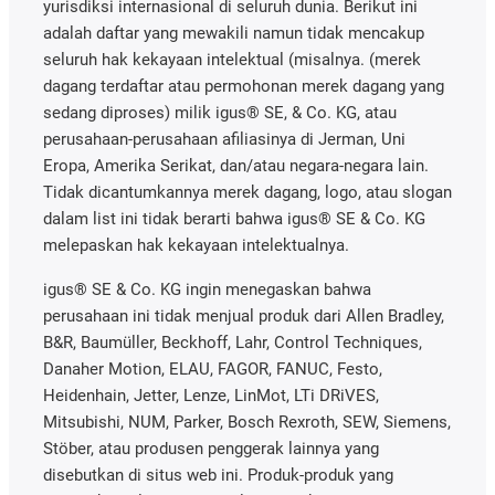
yurisdiksi internasional di seluruh dunia. Berikut ini
adalah daftar yang mewakili namun tidak mencakup
seluruh hak kekayaan intelektual (misalnya. (merek
dagang terdaftar atau permohonan merek dagang yang
sedang diproses) milik igus® SE, & Co. KG, atau
perusahaan-perusahaan afiliasinya di Jerman, Uni
Eropa, Amerika Serikat, dan/atau negara-negara lain.
Tidak dicantumkannya merek dagang, logo, atau slogan
dalam list ini tidak berarti bahwa igus® SE & Co. KG
melepaskan hak kekayaan intelektualnya.
igus® SE & Co. KG ingin menegaskan bahwa
perusahaan ini tidak menjual produk dari Allen Bradley,
B&R, Baumüller, Beckhoff, Lahr, Control Techniques,
Danaher Motion, ELAU, FAGOR, FANUC, Festo,
Heidenhain, Jetter, Lenze, LinMot, LTi DRiVES,
Mitsubishi, NUM, Parker, Bosch Rexroth, SEW, Siemens,
Stöber, atau produsen penggerak lainnya yang
disebutkan di situs web ini. Produk-produk yang