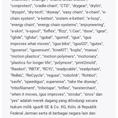
"conprotect", "cradle-chain", "CTD", "drygear", "drylin",
"dryspin", "dry-tech", "dryway", "easy chain", "e-chain", "e-
chain system", "e-ketten", "sistem e-ketten", "e-loop",
"energy chain", "energy chain systems", "enjoyneering",
"e-skin", "e-spool", "fixflex", "flizz", "i.Cee", "ibow", "igear",
“iglide”, "iglidur", "igubal", "igumid", "igus", "igus
improves what moves", "igus:bike", "igusGO", "igutex",
"iguverse", "iguversum", "kineKIT", "kopla", "manus",
"motion plastics", "motion polymers", "motionary",
"plastics for longer life", "polymore", "print2mold",
"Rawbot", "RBTX", "RCYL", "readycable", "readychain",
"ReBeL", "ReCyycle", "reguse", "robolink", "Rohbot",
"savfe", "speedigus", superwise", "take the dryway",
"tribofilament", "tribotape", "triflex", "twisterchain",
"when it moves, igus improves", "xirodur", "xiros" dan
"yes" adalah merek dagang yang dilindungi secara
hukum milik igus® SE & Co. KG, Köln, di Republik
Federal Jerman serta di berbagai negara lain dan