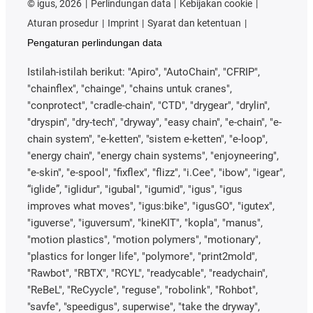
©
igus, 2026
Perlindungan data
Kebijakan cookie
Aturan prosedur
Imprint
Syarat dan ketentuan
Pengaturan perlindungan data
Istilah-istilah berikut: "Apiro", "AutoChain", "CFRIP",
"chainflex", "chainge", "chains untuk cranes",
"conprotect", "cradle-chain", "CTD", "drygear", "drylin",
"dryspin", "dry-tech", "dryway", "easy chain", "e-chain", "e-
chain system", "e-ketten", "sistem e-ketten", "e-loop",
"energy chain", "energy chain systems", "enjoyneering",
"e-skin", "e-spool", "fixflex", "flizz", "i.Cee", "ibow", "igear",
“iglide”, "iglidur", "igubal", "igumid", "igus", "igus
improves what moves", "igus:bike", "igusGO", "igutex",
"iguverse", "iguversum", "kineKIT", "kopla", "manus",
"motion plastics", "motion polymers", "motionary",
"plastics for longer life", "polymore", "print2mold",
"Rawbot", "RBTX", "RCYL", "readycable", "readychain",
"ReBeL", "ReCyycle", "reguse", "robolink", "Rohbot",
"savfe", "speedigus", superwise", "take the dryway",