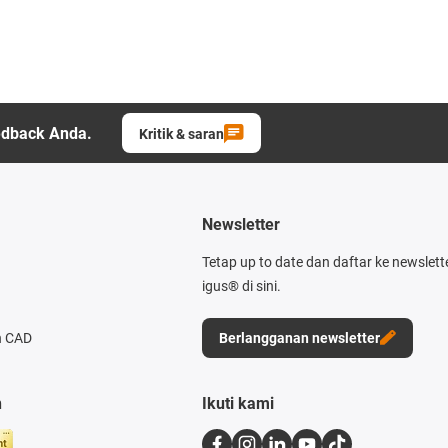
edback Anda.
Kritik & saran
Newsletter
Tetap up to date dan daftar ke newslett
igus® di sini.
n CAD
Berlangganan newsletter
n
Ikuti kami