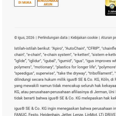
MENGGUNAKAN
DI MUKA
AKUN
©
igus, 2026
Perlindungan data
Kebijakan cookie
Aturan p
Istilah-istilah berikut: "Apiro", "AutoChain", "CFRIP", "chainfl
chain", "e-chain", "e-chain system", "e-ketten", "sistem e-ketten
“iglide”, "iglidur", "igubal", "igumid", "igus", "igus improve
polymers", "motionary", "plastics for longer life", "polymore"
"speedigus", superwise", "take the dryway", "tribofilament", 
dilindungi secara hukum milik igus® SE & Co. KG, Köln, di R
yang mewakili namun tidak mencakup seluruh hak kekayaan
KG, atau perusahaan-perusahaan afiliasinya di Jerman, Uni 
tidak berarti bahwa igus® SE & Co. KG melepaskan hak kek
igus® SE & Co. KG ingin menegaskan bahwa perusahaan ini 
FANUC, Festo, Heidenhain, Jetter, Lenze, LinMot, LTi DRiV