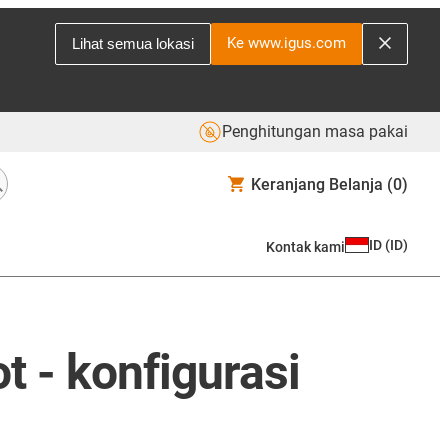
Ke www.igus.com
Lihat semua lokasi
Penghitungan masa pakai
Keranjang Belanja
(0)
ID
(
ID
)
Kontak kami
t - konfigurasi