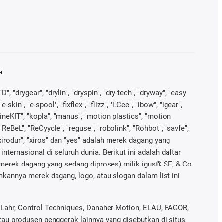
a
", "drygear", "drylin", "dryspin", "dry-tech", "dryway", "easy
in", "e-spool", "fixflex", "flizz", "i.Cee", "ibow", "igear",
 "kineKIT", "kopla", "manus", "motion plastics", "motion
"ReBeL", "ReCyycle", "reguse", "robolink", "Rohbot", "savfe",
 "xirodur", "xiros" dan "yes" adalah merek dagang yang
nternasional di seluruh dunia. Berikut ini adalah daftar
merek dagang yang sedang diproses) milik igus® SE, & Co.
mkannya merek dagang, logo, atau slogan dalam list ini
, Lahr, Control Techniques, Danaher Motion, ELAU, FAGOR,
atau produsen penggerak lainnya yang disebutkan di situs