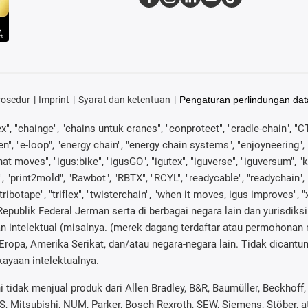
rosedur
Imprint
Syarat dan ketentuan
Pengaturan perlindungan dat
ex", "chainge", "chains untuk cranes", "conprotect", "cradle-chain", "CTD
", "e-loop", "energy chain", "energy chain systems", "enjoyneering", "e-sk
s what moves", "igus:bike", "igusGO", "igutex", "iguverse", "iguversum",
, "print2mold", "Rawbot", "RBTX", "RCYL", "readycable", "readychain", 
"tribotape", "triflex", "twisterchain", "when it moves, igus improves",
epublik Federal Jerman serta di berbagai negara lain dan yurisdiksi i
 intelektual (misalnya. (merek dagang terdaftar atau permohonan 
Eropa, Amerika Serikat, dan/atau negara-negara lain. Tidak dicantu
ayaan intelektualnya.
tidak menjual produk dari Allen Bradley, B&R, Baumüller, Beckhoff
ES, Mitsubishi, NUM, Parker, Bosch Rexroth, SEW, Siemens, Stöber, 