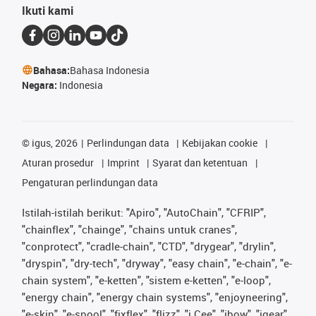
Ikuti kami
Bahasa:
Bahasa Indonesia
Negara:
Indonesia
©
igus, 2026
Perlindungan data
Kebijakan cookie
Aturan prosedur
Imprint
Syarat dan ketentuan
Pengaturan perlindungan data
Istilah-istilah berikut: "Apiro", "AutoChain", "CFRIP",
"chainflex", "chainge", "chains untuk cranes",
"conprotect", "cradle-chain", "CTD", "drygear", "drylin",
"dryspin", "dry-tech", "dryway", "easy chain", "e-chain", "e-
chain system", "e-ketten", "sistem e-ketten", "e-loop",
"energy chain", "energy chain systems", "enjoyneering",
"e-skin", "e-spool", "fixflex", "flizz", "i.Cee", "ibow", "igear",