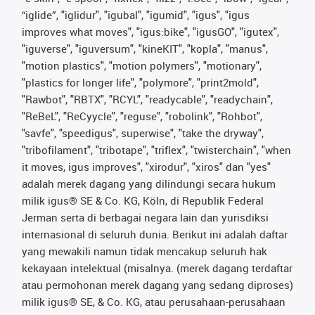
“iglide”, "iglidur", "igubal", "igumid", "igus", "igus
improves what moves", "igus:bike", "igusGO", "igutex",
"iguverse", "iguversum", "kineKIT", "kopla", "manus",
"motion plastics", "motion polymers", "motionary",
"plastics for longer life", "polymore", "print2mold",
"Rawbot", "RBTX", "RCYL", "readycable", "readychain",
"ReBeL", "ReCyycle", "reguse", "robolink", "Rohbot",
"savfe", "speedigus", superwise", "take the dryway",
"tribofilament", "tribotape", "triflex", "twisterchain", "when
it moves, igus improves", "xirodur", "xiros" dan "yes"
adalah merek dagang yang dilindungi secara hukum
milik igus® SE & Co. KG, Köln, di Republik Federal
Jerman serta di berbagai negara lain dan yurisdiksi
internasional di seluruh dunia. Berikut ini adalah daftar
yang mewakili namun tidak mencakup seluruh hak
kekayaan intelektual (misalnya. (merek dagang terdaftar
atau permohonan merek dagang yang sedang diproses)
milik igus® SE, & Co. KG, atau perusahaan-perusahaan