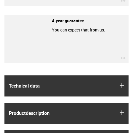
4-year guarantee
You can expect that from us.
igu
igus
Technical data
igus
Product­description