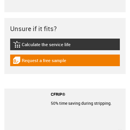
Unsure if it fits?
Calculate the service life
igus-icon-lebensdauerrechner
Request a free sample
igus-icon-gratismuster
CFRIP®
50% time saving during stripping.
igu