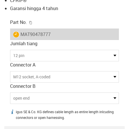
CFRIP®
Garansi hingga 4 tahun
igus-icon-copy-clipboard
Part No.
igus-icon-lieferzeit
MAT90478777
Jumlah tiang
12 pin
Connector A
M12 socket, A-coded
Connector B
open end
igus SE & Co. KG defines cable length as entire length inlcuding
igus-icon-info
connectors or open harnessing.