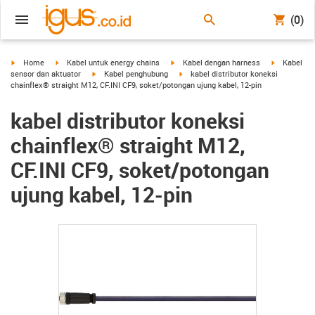
(0)
igus-icon-arrow-right
igus-icon-arrow-right
igus-icon-arrow-right
igus-icon-a
Home
Kabel untuk energy chains
Kabel dengan harness
Kabel
igus-icon-arrow-right
igus-icon-arrow-right
sensor dan aktuator
Kabel penghubung
kabel distributor koneksi
chainflex® straight M12, CF.INI CF9, soket/potongan ujung kabel, 12-pin
kabel distributor koneksi
chainflex® straight M12,
CF.INI CF9, soket/potongan
ujung kabel, 12-pin