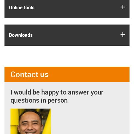
igus
Online tools
igus
Downloads
Contact us
I would be happy to answer your
questions in person