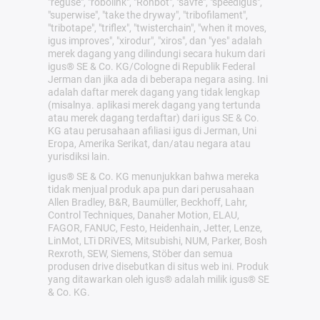
"reguse", "robolink", "Rohbot", "savfe", "speedigus",
"superwise", "take the dryway", "tribofilament",
"tribotape", "triflex", "twisterchain", "when it moves,
igus improves", "xirodur", "xiros", dan "yes" adalah
merek dagang yang dilindungi secara hukum dari
igus® SE & Co. KG/Cologne di Republik Federal
Jerman dan jika ada di beberapa negara asing. Ini
adalah daftar merek dagang yang tidak lengkap
(misalnya. aplikasi merek dagang yang tertunda
atau merek dagang terdaftar) dari igus SE & Co.
KG atau perusahaan afiliasi igus di Jerman, Uni
Eropa, Amerika Serikat, dan/atau negara atau
yurisdiksi lain.
igus® SE & Co. KG menunjukkan bahwa mereka
tidak menjual produk apa pun dari perusahaan
Allen Bradley, B&R, Baumüller, Beckhoff, Lahr,
Control Techniques, Danaher Motion, ELAU,
FAGOR, FANUC, Festo, Heidenhain, Jetter, Lenze,
LinMot, LTi DRiVES, Mitsubishi, NUM, Parker, Bosh
Rexroth, SEW, Siemens, Stöber dan semua
produsen drive disebutkan di situs web ini. Produk
yang ditawarkan oleh igus® adalah milik igus® SE
& Co. KG.