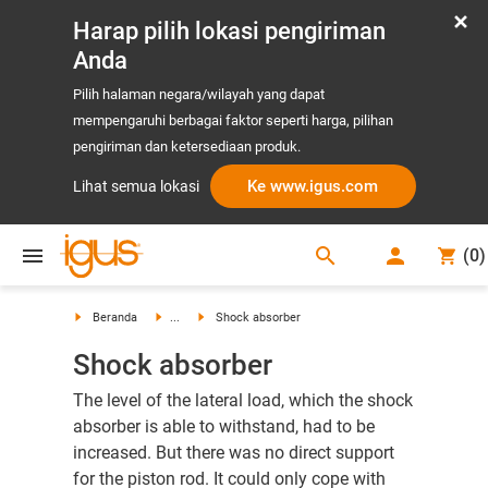
Harap pilih lokasi pengiriman
Anda
Pilih halaman negara/wilayah yang dapat
mempengaruhi berbagai faktor seperti harga, pilihan
pengiriman dan ketersediaan produk.
Ke www.igus.com
Lihat semua lokasi
search
(
0
)
search
Beranda
...
Shock absorber
Shock absorber
The level of the lateral load, which the shock
absorber is able to withstand, had to be
increased. But there was no direct support
for the piston rod. It could only cope with