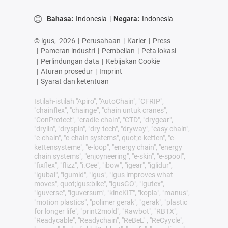
Bahasa:
Indonesia
|
Negara:
Indonesia
© igus,
2026
|
Perusahaan
|
Karier
|
Press
|
Pameran industri
|
Pembelian
|
Peta lokasi
|
Perlindungan data
|
Kebijakan Cookie
|
Aturan prosedur
|
Imprint
|
Syarat dan ketentuan
Istilah-istilah "Apiro", "AutoChain", "CFRIP",
"chainflex", "chainge", "chain untuk cranes",
"ConProtect", "cradle-chain", "CTD", "drygear",
"drylin", "dryspin", "dry-tech", "dryway", "easy chain",
"e-chain", "e-chain systems", quot;e-ketten", "e-
kettensysteme", "e-loop", "energy chain", "energy
chain systems", "enjoyneering", "e-skin", "e-spool",
"fixflex", "flizz", "i.Cee", "ibow", "igear", "iglidur",
"igubal", "igumid", "igus", "igus improves what
moves", quot;igus:bike", "igusGO", "igutex",
"iguverse", "iguversum", "kineKIT", "kopla", "manus",
"motion plastics", "polimer gerak", "gerak", "plastic
for longer life", "print2mold", "Rawbot", "RBTX",
"Readycable", "Readychain", "ReBeL" , "ReCyycle",