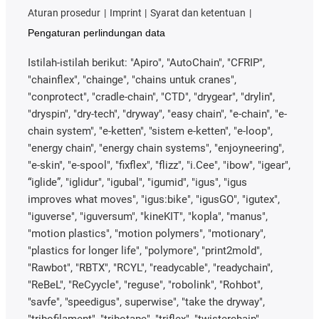
Aturan prosedur
Imprint
Syarat dan ketentuan
Pengaturan perlindungan data
Istilah-istilah berikut: "Apiro", "AutoChain", "CFRIP",
"chainflex", "chainge", "chains untuk cranes",
"conprotect", "cradle-chain", "CTD", "drygear", "drylin",
"dryspin", "dry-tech", "dryway", "easy chain", "e-chain", "e-
chain system", "e-ketten", "sistem e-ketten", "e-loop",
"energy chain", "energy chain systems", "enjoyneering",
"e-skin", "e-spool", "fixflex", "flizz", "i.Cee", "ibow", "igear",
“iglide”, "iglidur", "igubal", "igumid", "igus", "igus
improves what moves", "igus:bike", "igusGO", "igutex",
"iguverse", "iguversum", "kineKIT", "kopla", "manus",
"motion plastics", "motion polymers", "motionary",
"plastics for longer life", "polymore", "print2mold",
"Rawbot", "RBTX", "RCYL", "readycable", "readychain",
"ReBeL", "ReCyycle", "reguse", "robolink", "Rohbot",
"savfe", "speedigus", superwise", "take the dryway",