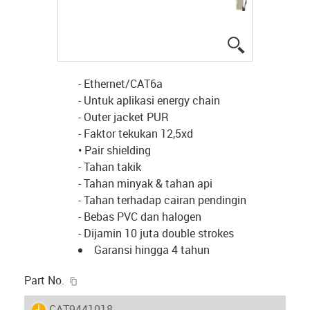
igus-icon-lup
- Ethernet/CAT6a
- Untuk aplikasi energy chain
- Outer jacket PUR
- Faktor tekukan 12,5xd
• Pair shielding
- Tahan takik
- Tahan minyak & tahan api
- Tahan terhadap cairan pendingin
- Bebas PVC dan halogen
- Dijamin 10 juta double strokes
Garansi hingga 4 tahun
igus-icon-copy-clipboard
Part No.
igus-icon-lieferzeit
CAT9441018