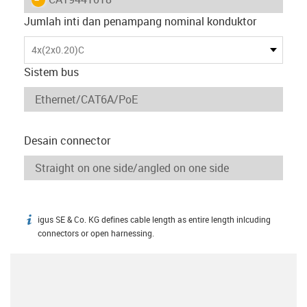
Jumlah inti dan penampang nominal konduktor
4x(2x0.20)C
Sistem bus
Desain connector
igus SE & Co. KG defines cable length as entire length inlcuding
igus-icon-info
connectors or open harnessing.