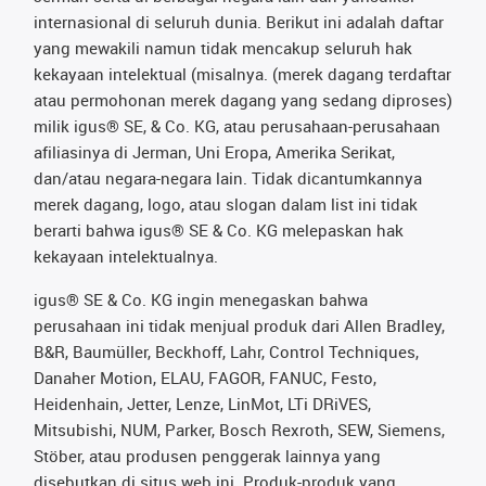
internasional di seluruh dunia. Berikut ini adalah daftar
yang mewakili namun tidak mencakup seluruh hak
kekayaan intelektual (misalnya. (merek dagang terdaftar
atau permohonan merek dagang yang sedang diproses)
milik igus® SE, & Co. KG, atau perusahaan-perusahaan
afiliasinya di Jerman, Uni Eropa, Amerika Serikat,
dan/atau negara-negara lain. Tidak dicantumkannya
merek dagang, logo, atau slogan dalam list ini tidak
berarti bahwa igus® SE & Co. KG melepaskan hak
kekayaan intelektualnya.
igus® SE & Co. KG ingin menegaskan bahwa
perusahaan ini tidak menjual produk dari Allen Bradley,
B&R, Baumüller, Beckhoff, Lahr, Control Techniques,
Danaher Motion, ELAU, FAGOR, FANUC, Festo,
Heidenhain, Jetter, Lenze, LinMot, LTi DRiVES,
Mitsubishi, NUM, Parker, Bosch Rexroth, SEW, Siemens,
Stöber, atau produsen penggerak lainnya yang
disebutkan di situs web ini. Produk-produk yang