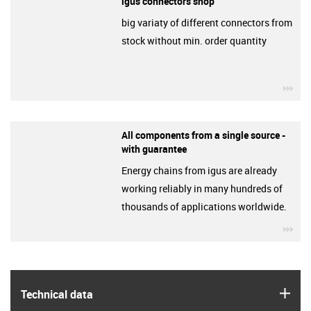
igus connectors shop
big variaty of different connectors from
stock without min. order quantity
igu
All components from a single source -
with guarantee
Energy chains from igus are already
working reliably in many hundreds of
thousands of applications worldwide.
igu
igus
Technical data