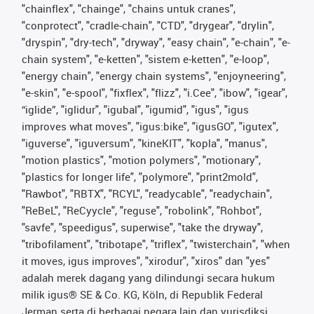
"chainflex", "chainge", "chains untuk cranes",
"conprotect", "cradle-chain", "CTD", "drygear", "drylin",
"dryspin", "dry-tech", "dryway", "easy chain", "e-chain", "e-
chain system", "e-ketten", "sistem e-ketten", "e-loop",
"energy chain", "energy chain systems", "enjoyneering",
"e-skin", "e-spool", "fixflex", "flizz", "i.Cee", "ibow", "igear",
“iglide”, "iglidur", "igubal", "igumid", "igus", "igus
improves what moves", "igus:bike", "igusGO", "igutex",
"iguverse", "iguversum", "kineKIT", "kopla", "manus",
"motion plastics", "motion polymers", "motionary",
"plastics for longer life", "polymore", "print2mold",
"Rawbot", "RBTX", "RCYL", "readycable", "readychain",
"ReBeL", "ReCyycle", "reguse", "robolink", "Rohbot",
"savfe", "speedigus", superwise", "take the dryway",
"tribofilament", "tribotape", "triflex", "twisterchain", "when
it moves, igus improves", "xirodur", "xiros" dan "yes"
adalah merek dagang yang dilindungi secara hukum
milik igus® SE & Co. KG, Köln, di Republik Federal
Jerman serta di berbagai negara lain dan yurisdiksi