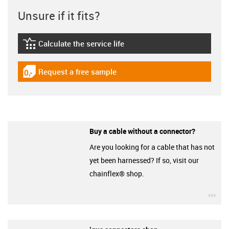
Unsure if it fits?
Calculate the service life
igus-icon-lebensdauerrechner
Request a free sample
igus-icon-gratismuster
Buy a cable without a connector?
Are you looking for a cable that has not
yet been harnessed? If so, visit our
chainflex® shop.
igu