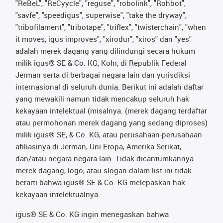
"ReBeL", "ReCyycle", "reguse", "robolink", "Rohbot",
"savfe", "speedigus", superwise", "take the dryway",
"tribofilament", "tribotape", "triflex", "twisterchain", "when
it moves, igus improves", "xirodur", "xiros" dan "yes"
adalah merek dagang yang dilindungi secara hukum
milik igus® SE & Co. KG, Köln, di Republik Federal
Jerman serta di berbagai negara lain dan yurisdiksi
internasional di seluruh dunia. Berikut ini adalah daftar
yang mewakili namun tidak mencakup seluruh hak
kekayaan intelektual (misalnya. (merek dagang terdaftar
atau permohonan merek dagang yang sedang diproses)
milik igus® SE, & Co. KG, atau perusahaan-perusahaan
afiliasinya di Jerman, Uni Eropa, Amerika Serikat,
dan/atau negara-negara lain. Tidak dicantumkannya
merek dagang, logo, atau slogan dalam list ini tidak
berarti bahwa igus® SE & Co. KG melepaskan hak
kekayaan intelektualnya.
igus® SE & Co. KG ingin menegaskan bahwa