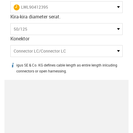
igus-icon-lieferzeit
LWL90412395
Kira-kira diameter serat.
50/125
Konektor
Connector LC/Connector LC
igus SE & Co. KG defines cable length as entire length inlcuding
igus-icon-info
connectors or open harnessing.