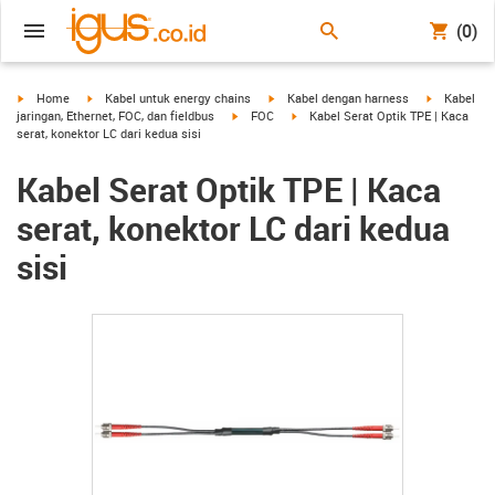
(0)
igus-icon-arrow-right
igus-icon-arrow-right
igus-icon-arrow-right
igus-icon-a
Home
Kabel untuk energy chains
Kabel dengan harness
Kabel
igus-icon-arrow-right
igus-icon-arrow-right
jaringan, Ethernet, FOC, dan fieldbus
FOC
Kabel Serat Optik TPE | Kaca
serat, konektor LC dari kedua sisi
Kabel Serat Optik TPE | Kaca
serat, konektor LC dari kedua
sisi