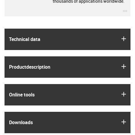
thousands of applications worldwide.
igu
igus
Technical data
igus
Product­description
igus
Online tools
igus
Downloads