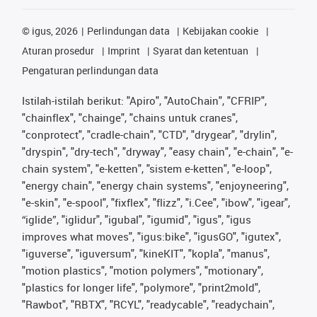
©
igus, 2026
Perlindungan data
Kebijakan cookie
Aturan prosedur
Imprint
Syarat dan ketentuan
Pengaturan perlindungan data
Istilah-istilah berikut: "Apiro", "AutoChain", "CFRIP",
"chainflex", "chainge", "chains untuk cranes",
"conprotect", "cradle-chain", "CTD", "drygear", "drylin",
"dryspin", "dry-tech", "dryway", "easy chain", "e-chain", "e-
chain system", "e-ketten", "sistem e-ketten", "e-loop",
"energy chain", "energy chain systems", "enjoyneering",
"e-skin", "e-spool", "fixflex", "flizz", "i.Cee", "ibow", "igear",
“iglide”, "iglidur", "igubal", "igumid", "igus", "igus
improves what moves", "igus:bike", "igusGO", "igutex",
"iguverse", "iguversum", "kineKIT", "kopla", "manus",
"motion plastics", "motion polymers", "motionary",
"plastics for longer life", "polymore", "print2mold",
"Rawbot", "RBTX", "RCYL", "readycable", "readychain",