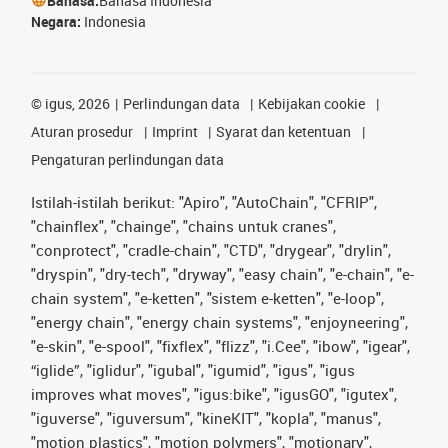
Bahasa:
Bahasa Indonesia
Negara:
Indonesia
©
igus, 2026
Perlindungan data
Kebijakan cookie
Aturan prosedur
Imprint
Syarat dan ketentuan
Pengaturan perlindungan data
Istilah-istilah berikut: "Apiro", "AutoChain", "CFRIP",
"chainflex", "chainge", "chains untuk cranes",
"conprotect", "cradle-chain", "CTD", "drygear", "drylin",
"dryspin", "dry-tech", "dryway", "easy chain", "e-chain", "e-
chain system", "e-ketten", "sistem e-ketten", "e-loop",
"energy chain", "energy chain systems", "enjoyneering",
"e-skin", "e-spool", "fixflex", "flizz", "i.Cee", "ibow", "igear",
“iglide”, "iglidur", "igubal", "igumid", "igus", "igus
improves what moves", "igus:bike", "igusGO", "igutex",
"iguverse", "iguversum", "kineKIT", "kopla", "manus",
"motion plastics", "motion polymers", "motionary",