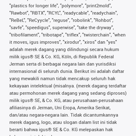
"plastics for longer life", "polymore", "print2mold",
"Rawbot", "RBTX", "RCYL", "readycable", "readychain",
"ReBeL", "ReCyycle", "reguse", "robolink", "Rohbot",
"savfe", "speedigus", superwise", "take the dryway",
"tribofilament", "tribotape", "triflex", "twisterchain", "when
it moves, igus improves", "xirodur", "xiros" dan "yes"
adalah merek dagang yang dilindungi secara hukum
milik igus® SE & Co. KG, Köln, di Republik Federal
Jerman serta di berbagai negara lain dan yurisdiksi
internasional di seluruh dunia. Berikut ini adalah daftar
yang mewakili namun tidak mencakup seluruh hak
kekayaan intelektual (misalnya. (merek dagang terdaftar
atau permohonan merek dagang yang sedang diproses)
milik igus® SE, & Co. KG, atau perusahaan-perusahaan
afiliasinya di Jerman, Uni Eropa, Amerika Serikat,
dan/atau negara-negara lain. Tidak dicantumkannya
merek dagang, logo, atau slogan dalam list ini tidak
berarti bahwa igus® SE & Co. KG melepaskan hak