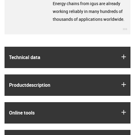
Energy chains from igus are already
working reliably in many hundreds of
thousands of applications worldwide.
igu
igus
Technical data
igus
Product­description
igus
Online tools