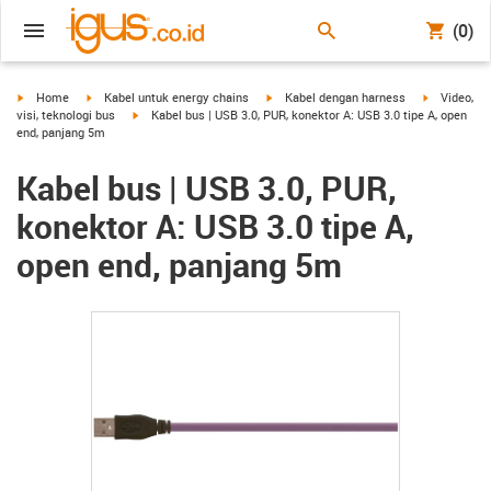
(0)
igus-icon-arrow-right
igus-icon-arrow-right
igus-icon-arrow-right
igus-icon-a
Home
Kabel untuk energy chains
Kabel dengan harness
Video,
igus-icon-arrow-right
visi, teknologi bus
Kabel bus | USB 3.0, PUR, konektor A: USB 3.0 tipe A, open
end, panjang 5m
Kabel bus | USB 3.0, PUR,
konektor A: USB 3.0 tipe A,
open end, panjang 5m