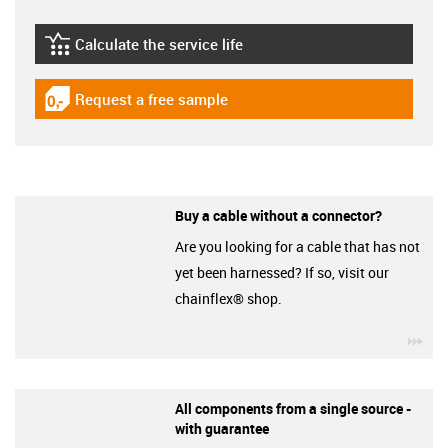
Calculate the service life
igus-icon-lebensdauerrechner
Request a free sample
igus-icon-gratismuster
Buy a cable without a connector?
Are you looking for a cable that has not
yet been harnessed? If so, visit our
chainflex® shop.
igu
All components from a single source -
with guarantee