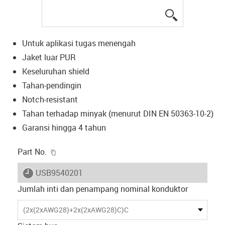
igus-icon-lup
Untuk aplikasi tugas menengah
Jaket luar PUR
Keseluruhan shield
Tahan-pendingin
Notch-resistant
Tahan terhadap minyak (menurut DIN EN 50363-10-2)
Garansi hingga 4 tahun
igus-icon-copy-clipboard
Part No.
igus-icon-lieferzeit
USB9540201
Jumlah inti dan penampang nominal konduktor
(2x(2xAWG28)+2x(2xAWG28)C)C