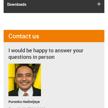
igus
Downloads
Contact us
I would be happy to answer your
questions in person
Purwoko Hadiwijaya