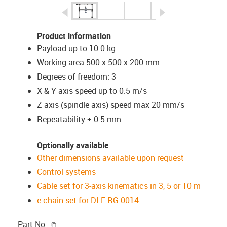
igus-icon-arrow-left
igus-icon-arrow-r
Product information
Payload up to 10.0 kg
Working area 500 x 500 x 200 mm
Degrees of freedom: 3
X & Y axis speed up to 0.5 m/s
Z axis (spindle axis) speed max 20 mm/s
Repeatability ± 0.5 mm
Optionally available
Other dimensions available upon request
Control systems
Cable set for 3-axis kinematics in 3, 5 or 10 m
e-chain set for DLE-RG-0014
igus-icon-copy-clipboard
Part No.