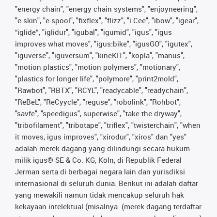
"energy chain", "energy chain systems", "enjoyneering",
"e-skin", "e-spool", "fixflex", "flizz", "i.Cee", "ibow", "igear",
“iglide”, "iglidur", "igubal", "igumid", "igus", "igus
improves what moves", "igus:bike", "igusGO", "igutex",
"iguverse", "iguversum", "kineKIT", "kopla", "manus",
"motion plastics", "motion polymers", "motionary",
"plastics for longer life", "polymore", "print2mold",
"Rawbot", "RBTX", "RCYL", "readycable", "readychain",
"ReBeL", "ReCyycle", "reguse", "robolink", "Rohbot",
"savfe", "speedigus", superwise", "take the dryway",
"tribofilament", "tribotape", "triflex", "twisterchain", "when
it moves, igus improves", "xirodur", "xiros" dan "yes"
adalah merek dagang yang dilindungi secara hukum
milik igus® SE & Co. KG, Köln, di Republik Federal
Jerman serta di berbagai negara lain dan yurisdiksi
internasional di seluruh dunia. Berikut ini adalah daftar
yang mewakili namun tidak mencakup seluruh hak
kekayaan intelektual (misalnya. (merek dagang terdaftar