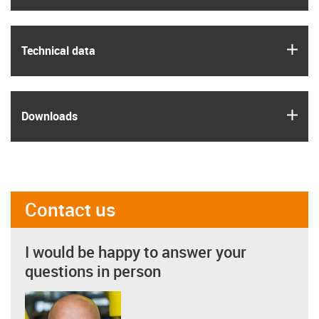
igus
Technical data
igus
Downloads
Contact us
I would be happy to answer your
questions in person