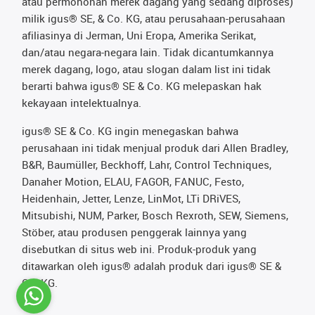
atau permohonan merek dagang yang sedang diproses)
milik igus® SE, & Co. KG, atau perusahaan-perusahaan
afiliasinya di Jerman, Uni Eropa, Amerika Serikat,
dan/atau negara-negara lain. Tidak dicantumkannya
merek dagang, logo, atau slogan dalam list ini tidak
berarti bahwa igus® SE & Co. KG melepaskan hak
kekayaan intelektualnya.
igus® SE & Co. KG ingin menegaskan bahwa
perusahaan ini tidak menjual produk dari Allen Bradley,
B&R, Baumüller, Beckhoff, Lahr, Control Techniques,
Danaher Motion, ELAU, FAGOR, FANUC, Festo,
Heidenhain, Jetter, Lenze, LinMot, LTi DRiVES,
Mitsubishi, NUM, Parker, Bosch Rexroth, SEW, Siemens,
Stöber, atau produsen penggerak lainnya yang
disebutkan di situs web ini. Produk-produk yang
ditawarkan oleh igus® adalah produk dari igus® SE &
Co. KG.