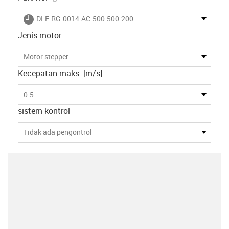
igus-icon-lieferzeit
DLE-RG-0014-AC-500-500-200
Jenis motor
Motor stepper
Kecepatan maks. [m/s]
0.5
sistem kontrol
Tidak ada pengontrol