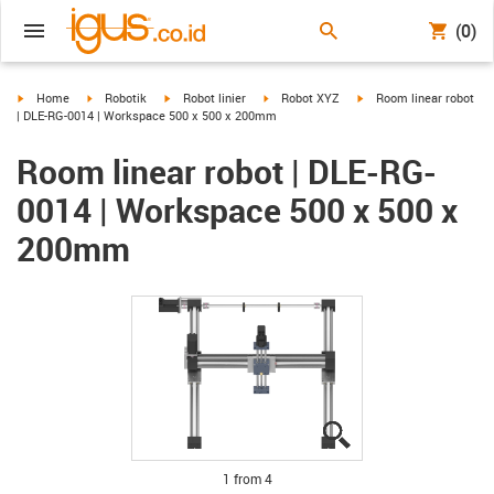
(0)
igus-icon-arrow-right
igus-icon-arrow-right
igus-icon-arrow-right
igus-icon-arrow-right
igus-icon-arrow-right
Home
Robotik
Robot linier
Robot XYZ
Room linear robot
| DLE-RG-0014 | Workspace 500 x 500 x 200mm
Room linear robot | DLE-RG-
0014 | Workspace 500 x 500 x
200mm
igus-icon-lupe
igus-icon-lupe
igus-icon-lupe
igus-icon-lupe
1 from 4