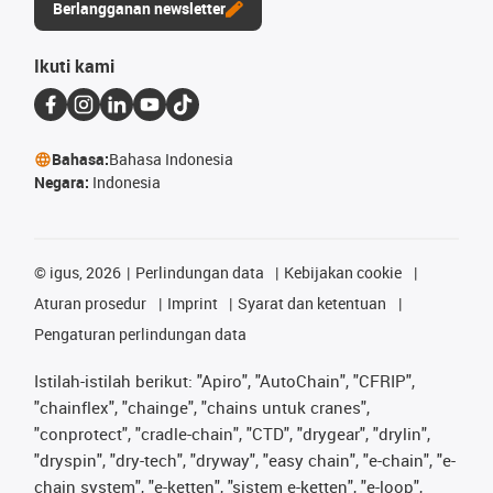
Berlangganan newsletter
Ikuti kami
Bahasa:
Bahasa Indonesia
Negara:
Indonesia
©
igus, 2026
Perlindungan data
Kebijakan cookie
Aturan prosedur
Imprint
Syarat dan ketentuan
Pengaturan perlindungan data
Istilah-istilah berikut: "Apiro", "AutoChain", "CFRIP",
"chainflex", "chainge", "chains untuk cranes",
"conprotect", "cradle-chain", "CTD", "drygear", "drylin",
"dryspin", "dry-tech", "dryway", "easy chain", "e-chain", "e-
chain system", "e-ketten", "sistem e-ketten", "e-loop",