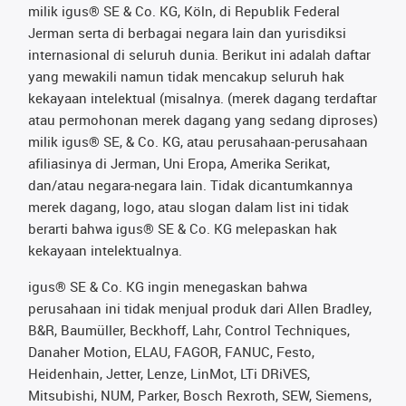
milik igus® SE & Co. KG, Köln, di Republik Federal
Jerman serta di berbagai negara lain dan yurisdiksi
internasional di seluruh dunia. Berikut ini adalah daftar
yang mewakili namun tidak mencakup seluruh hak
kekayaan intelektual (misalnya. (merek dagang terdaftar
atau permohonan merek dagang yang sedang diproses)
milik igus® SE, & Co. KG, atau perusahaan-perusahaan
afiliasinya di Jerman, Uni Eropa, Amerika Serikat,
dan/atau negara-negara lain. Tidak dicantumkannya
merek dagang, logo, atau slogan dalam list ini tidak
berarti bahwa igus® SE & Co. KG melepaskan hak
kekayaan intelektualnya.
igus® SE & Co. KG ingin menegaskan bahwa
perusahaan ini tidak menjual produk dari Allen Bradley,
B&R, Baumüller, Beckhoff, Lahr, Control Techniques,
Danaher Motion, ELAU, FAGOR, FANUC, Festo,
Heidenhain, Jetter, Lenze, LinMot, LTi DRiVES,
Mitsubishi, NUM, Parker, Bosch Rexroth, SEW, Siemens,