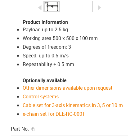
igus-icon-arrow-left
igus-icon-arrow-r
Product information
Payload up to 2.5 kg
Working area 500 x 500 x 100 mm
Degrees of freedom: 3
Speed: up to 0.5 m/s
Repeatability ± 0.5 mm
Optionally available
Other dimensions available upon request
Control systems
Cable set for 3-axis kinematics in 3, 5 or 10 m
e-chain set for DLE-RG-0001
igus-icon-copy-clipboard
Part No.