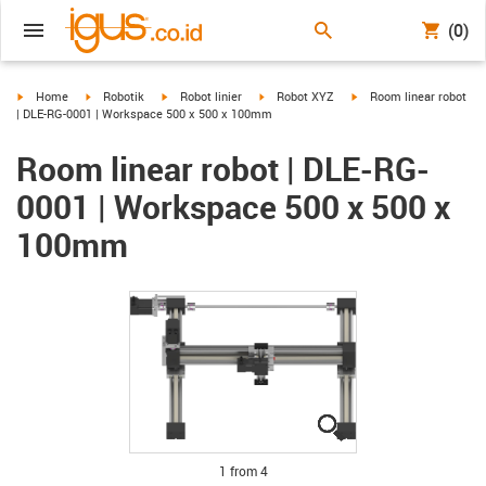
(0)
igus-icon-arrow-right
igus-icon-arrow-right
igus-icon-arrow-right
igus-icon-arrow-right
igus-icon-arrow-right
Home
Robotik
Robot linier
Robot XYZ
Room linear robot
| DLE-RG-0001 | Workspace 500 x 500 x 100mm
Room linear robot | DLE-RG-
0001 | Workspace 500 x 500 x
100mm
igus-icon-lupe
igus-icon-lupe
igus-icon-lupe
igus-icon-lupe
1 from 4