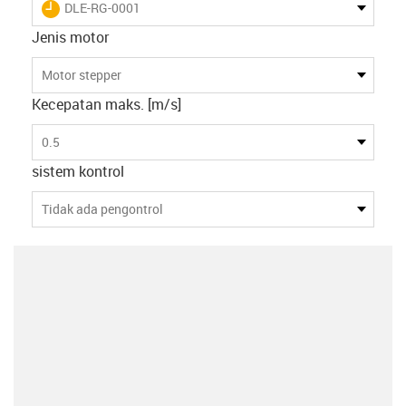
igus-icon-lieferzeit
DLE-RG-0001
Jenis motor
Motor stepper
Kecepatan maks. [m/s]
0.5
sistem kontrol
Tidak ada pengontrol