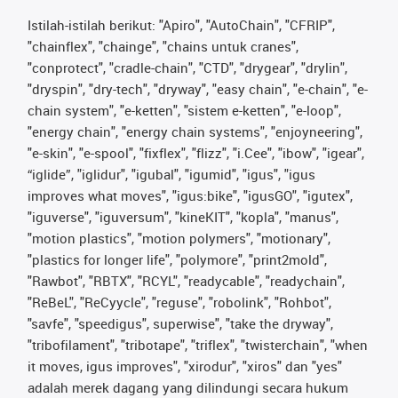
Istilah-istilah berikut: "Apiro", "AutoChain", "CFRIP",
"chainflex", "chainge", "chains untuk cranes",
"conprotect", "cradle-chain", "CTD", "drygear", "drylin",
"dryspin", "dry-tech", "dryway", "easy chain", "e-chain", "e-
chain system", "e-ketten", "sistem e-ketten", "e-loop",
"energy chain", "energy chain systems", "enjoyneering",
"e-skin", "e-spool", "fixflex", "flizz", "i.Cee", "ibow", "igear",
“iglide”, "iglidur", "igubal", "igumid", "igus", "igus
improves what moves", "igus:bike", "igusGO", "igutex",
"iguverse", "iguversum", "kineKIT", "kopla", "manus",
"motion plastics", "motion polymers", "motionary",
"plastics for longer life", "polymore", "print2mold",
"Rawbot", "RBTX", "RCYL", "readycable", "readychain",
"ReBeL", "ReCyycle", "reguse", "robolink", "Rohbot",
"savfe", "speedigus", superwise", "take the dryway",
"tribofilament", "tribotape", "triflex", "twisterchain", "when
it moves, igus improves", "xirodur", "xiros" dan "yes"
adalah merek dagang yang dilindungi secara hukum