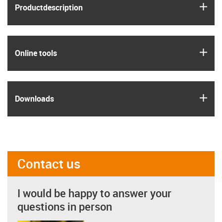
igus
Product­description
igus
Online tools
igus
Downloads
Contact us
I would be happy to answer your
questions in person