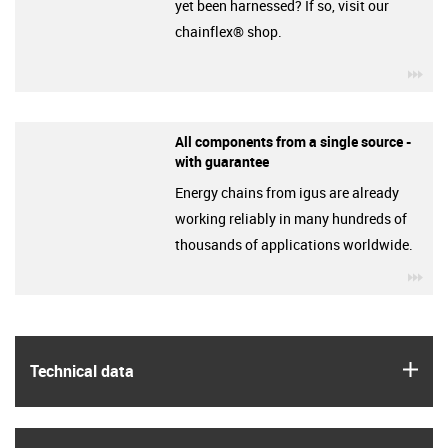
yet been harnessed? If so, visit our
chainflex® shop.
igu
All components from a single source -
with guarantee
Energy chains from igus are already
working reliably in many hundreds of
thousands of applications worldwide.
igu
igus
Technical data