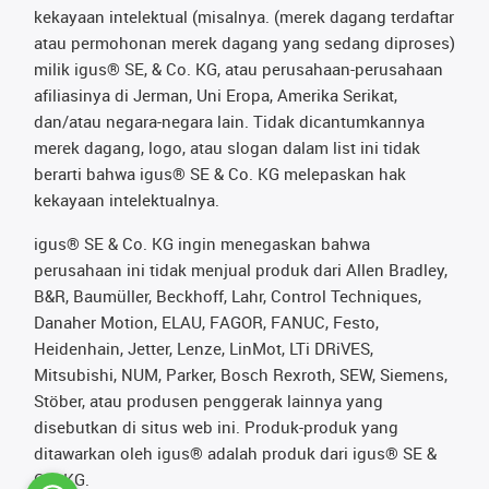
kekayaan intelektual (misalnya. (merek dagang terdaftar
atau permohonan merek dagang yang sedang diproses)
milik igus® SE, & Co. KG, atau perusahaan-perusahaan
afiliasinya di Jerman, Uni Eropa, Amerika Serikat,
dan/atau negara-negara lain. Tidak dicantumkannya
merek dagang, logo, atau slogan dalam list ini tidak
berarti bahwa igus® SE & Co. KG melepaskan hak
kekayaan intelektualnya.
igus® SE & Co. KG ingin menegaskan bahwa
perusahaan ini tidak menjual produk dari Allen Bradley,
B&R, Baumüller, Beckhoff, Lahr, Control Techniques,
Danaher Motion, ELAU, FAGOR, FANUC, Festo,
Heidenhain, Jetter, Lenze, LinMot, LTi DRiVES,
Mitsubishi, NUM, Parker, Bosch Rexroth, SEW, Siemens,
Stöber, atau produsen penggerak lainnya yang
disebutkan di situs web ini. Produk-produk yang
ditawarkan oleh igus® adalah produk dari igus® SE &
Co. KG.