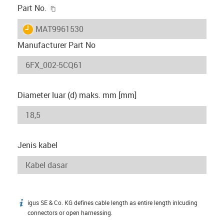
igus-icon-copy-clipboard
Part No.
igus-icon-lieferzeit
MAT9961530
Manufacturer Part No
Diameter luar (d) maks. mm [mm]
Jenis kabel
igus SE & Co. KG defines cable length as entire length inlcuding
igus-icon-info
connectors or open harnessing.