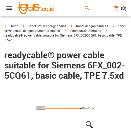
(0)
igus-icon-arrow-right
igus-icon-arrow-right
igus-icon-arrow-right
igus-icon-a
Home
Kabel untuk energy chains
Kabel dengan harness
Kabel
igus-icon-arrow-right
igus-icon-arrow-
drive sesuai dengan standar produsen
cocok untuk Siemens
readycable® power cable suitable for Siemens 6FX_002-5CQ61, basic cable, TPE
7.5xd
readycable® power cable
suitable for Siemens 6FX_002-
5CQ61, basic cable, TPE 7.5xd
igus-icon-lupe
igus-icon-lupe