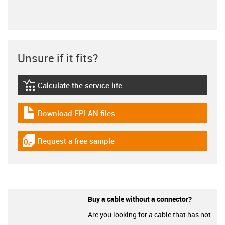
Unsure if it fits?
Calculate the service life
igus-icon-lebensdauerrechner
Download EPLAN files
igus-icon-download-plan
Request a free sample
igus-icon-gratismuster
Buy a cable without a connector?
Are you looking for a cable that has not