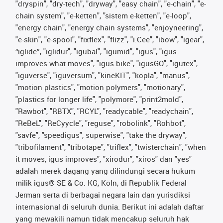
"dryspin", "dry-tech", "dryway", "easy chain", "e-chain", "e-
chain system", "e-ketten", "sistem e-ketten", "e-loop",
"energy chain", "energy chain systems", "enjoyneering",
"e-skin", "e-spool", "fixflex", "flizz", "i.Cee", "ibow", "igear",
“iglide”, "iglidur", "igubal", "igumid", "igus", "igus
improves what moves", "igus:bike", "igusGO", "igutex",
"iguverse", "iguversum", "kineKIT", "kopla", "manus",
"motion plastics", "motion polymers", "motionary",
"plastics for longer life", "polymore", "print2mold",
"Rawbot", "RBTX", "RCYL", "readycable", "readychain",
"ReBeL", "ReCyycle", "reguse", "robolink", "Rohbot",
"savfe", "speedigus", superwise", "take the dryway",
"tribofilament", "tribotape", "triflex", "twisterchain", "when
it moves, igus improves", "xirodur", "xiros" dan "yes"
adalah merek dagang yang dilindungi secara hukum
milik igus® SE & Co. KG, Köln, di Republik Federal
Jerman serta di berbagai negara lain dan yurisdiksi
internasional di seluruh dunia. Berikut ini adalah daftar
yang mewakili namun tidak mencakup seluruh hak