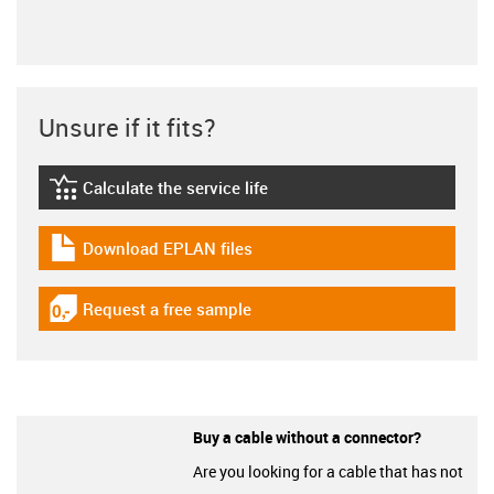
Unsure if it fits?
Calculate the service life
igus-icon-lebensdauerrechner
Download EPLAN files
igus-icon-download-plan
Request a free sample
igus-icon-gratismuster
Buy a cable without a connector?
Are you looking for a cable that has not