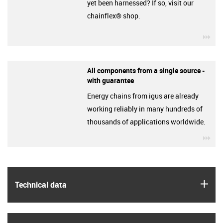
yet been harnessed? If so, visit our
chainflex® shop.
igu
All components from a single source -
with guarantee
Energy chains from igus are already
working reliably in many hundreds of
thousands of applications worldwide.
igu
igus
Technical data