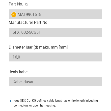
igus-icon-copy-clipboard
Part No.
igus-icon-lieferzeit
MAT9961518
Manufacturer Part No
Diameter luar (d) maks. mm [mm]
Jenis kabel
igus SE & Co. KG defines cable length as entire length inlcuding
igus-icon-info
connectors or open harnessing.