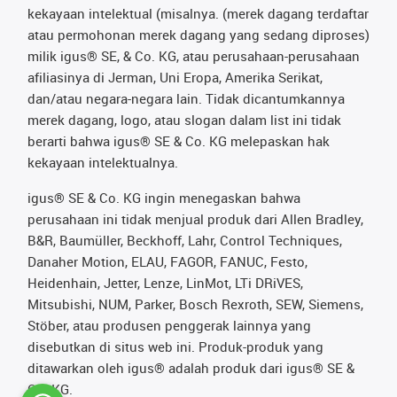
kekayaan intelektual (misalnya. (merek dagang terdaftar
atau permohonan merek dagang yang sedang diproses)
milik igus® SE, & Co. KG, atau perusahaan-perusahaan
afiliasinya di Jerman, Uni Eropa, Amerika Serikat,
dan/atau negara-negara lain. Tidak dicantumkannya
merek dagang, logo, atau slogan dalam list ini tidak
berarti bahwa igus® SE & Co. KG melepaskan hak
kekayaan intelektualnya.
igus® SE & Co. KG ingin menegaskan bahwa
perusahaan ini tidak menjual produk dari Allen Bradley,
B&R, Baumüller, Beckhoff, Lahr, Control Techniques,
Danaher Motion, ELAU, FAGOR, FANUC, Festo,
Heidenhain, Jetter, Lenze, LinMot, LTi DRiVES,
Mitsubishi, NUM, Parker, Bosch Rexroth, SEW, Siemens,
Stöber, atau produsen penggerak lainnya yang
disebutkan di situs web ini. Produk-produk yang
ditawarkan oleh igus® adalah produk dari igus® SE &
Co. KG.