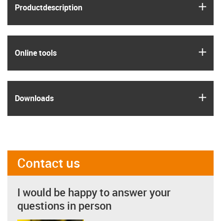
igus
Product­description
igus
Online tools
igus
Downloads
Contact us
I would be happy to answer your
questions in person