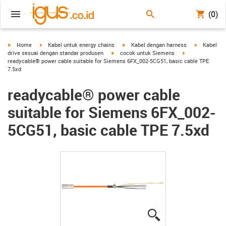
(0)
igus-icon-arrow-right
igus-icon-arrow-right
igus-icon-arrow-right
igus-icon-a
Home
Kabel untuk energy chains
Kabel dengan harness
Kabel
igus-icon-arrow-right
igus-icon-arrow-
drive sesuai dengan standar produsen
cocok untuk Siemens
readycable® power cable suitable for Siemens 6FX_002-5CG51, basic cable TPE
7.5xd
readycable® power cable
suitable for Siemens 6FX_002-
5CG51, basic cable TPE 7.5xd
igus-icon-lupe
igus-icon-lupe