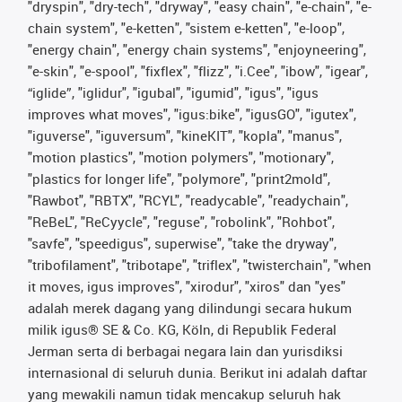
"dryspin", "dry-tech", "dryway", "easy chain", "e-chain", "e-
chain system", "e-ketten", "sistem e-ketten", "e-loop",
"energy chain", "energy chain systems", "enjoyneering",
"e-skin", "e-spool", "fixflex", "flizz", "i.Cee", "ibow", "igear",
“iglide”, "iglidur", "igubal", "igumid", "igus", "igus
improves what moves", "igus:bike", "igusGO", "igutex",
"iguverse", "iguversum", "kineKIT", "kopla", "manus",
"motion plastics", "motion polymers", "motionary",
"plastics for longer life", "polymore", "print2mold",
"Rawbot", "RBTX", "RCYL", "readycable", "readychain",
"ReBeL", "ReCyycle", "reguse", "robolink", "Rohbot",
"savfe", "speedigus", superwise", "take the dryway",
"tribofilament", "tribotape", "triflex", "twisterchain", "when
it moves, igus improves", "xirodur", "xiros" dan "yes"
adalah merek dagang yang dilindungi secara hukum
milik igus® SE & Co. KG, Köln, di Republik Federal
Jerman serta di berbagai negara lain dan yurisdiksi
internasional di seluruh dunia. Berikut ini adalah daftar
yang mewakili namun tidak mencakup seluruh hak