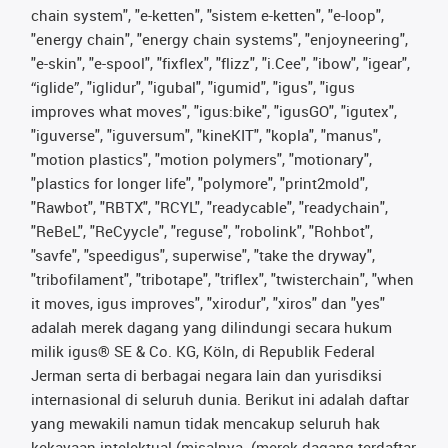
chain system", "e-ketten", "sistem e-ketten", "e-loop",
"energy chain", "energy chain systems", "enjoyneering",
"e-skin", "e-spool", "fixflex", "flizz", "i.Cee", "ibow", "igear",
“iglide”, "iglidur", "igubal", "igumid", "igus", "igus
improves what moves", "igus:bike", "igusGO", "igutex",
"iguverse", "iguversum", "kineKIT", "kopla", "manus",
"motion plastics", "motion polymers", "motionary",
"plastics for longer life", "polymore", "print2mold",
"Rawbot", "RBTX", "RCYL", "readycable", "readychain",
"ReBeL", "ReCyycle", "reguse", "robolink", "Rohbot",
"savfe", "speedigus", superwise", "take the dryway",
"tribofilament", "tribotape", "triflex", "twisterchain", "when
it moves, igus improves", "xirodur", "xiros" dan "yes"
adalah merek dagang yang dilindungi secara hukum
milik igus® SE & Co. KG, Köln, di Republik Federal
Jerman serta di berbagai negara lain dan yurisdiksi
internasional di seluruh dunia. Berikut ini adalah daftar
yang mewakili namun tidak mencakup seluruh hak
kekayaan intelektual (misalnya. (merek dagang terdaftar