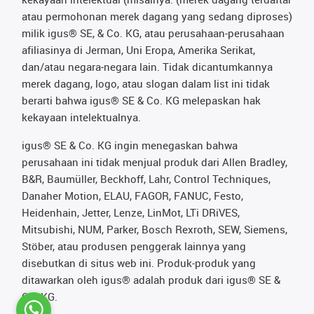
atau permohonan merek dagang yang sedang diproses)
milik igus® SE, & Co. KG, atau perusahaan-perusahaan
afiliasinya di Jerman, Uni Eropa, Amerika Serikat,
dan/atau negara-negara lain. Tidak dicantumkannya
merek dagang, logo, atau slogan dalam list ini tidak
berarti bahwa igus® SE & Co. KG melepaskan hak
kekayaan intelektualnya.
igus® SE & Co. KG ingin menegaskan bahwa
perusahaan ini tidak menjual produk dari Allen Bradley,
B&R, Baumüller, Beckhoff, Lahr, Control Techniques,
Danaher Motion, ELAU, FAGOR, FANUC, Festo,
Heidenhain, Jetter, Lenze, LinMot, LTi DRiVES,
Mitsubishi, NUM, Parker, Bosch Rexroth, SEW, Siemens,
Stöber, atau produsen penggerak lainnya yang
disebutkan di situs web ini. Produk-produk yang
ditawarkan oleh igus® adalah produk dari igus® SE &
Co. KG.