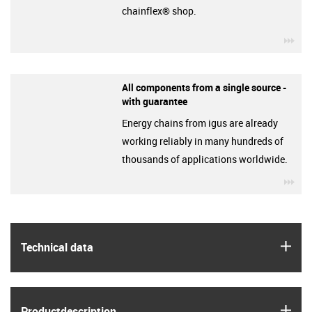
chainflex® shop.
igu
All components from a single source -
with guarantee
Energy chains from igus are already
working reliably in many hundreds of
thousands of applications worldwide.
igu
igus
Technical data
igus
Product­description