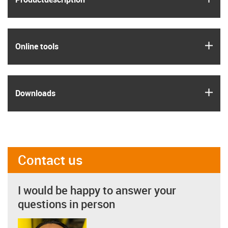
igus
Online tools
igus
Downloads
Contact us
I would be happy to answer your
questions in person