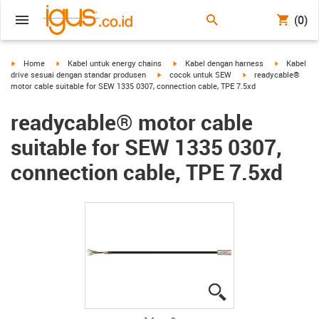
(0)
igus-icon-arrow-right
igus-icon-arrow-right
igus-icon-arrow-right
igus-icon-a
Home
Kabel untuk energy chains
Kabel dengan harness
Kabel
igus-icon-arrow-right
igus-icon-arrow-right
drive sesuai dengan standar produsen
cocok untuk SEW
readycable®
motor cable suitable for SEW 1335 0307, connection cable, TPE 7.5xd
readycable® motor cable
suitable for SEW 1335 0307,
connection cable, TPE 7.5xd
igus-icon-lupe
igus-icon-lupe