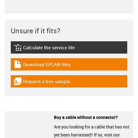
Unsure if it fits?
Calculate the service life
igus-icon-lebensdauerrechner
Download EPLAN files
igus-icon-download-plan
Request a free sample
igus-icon-gratismuster
Buy a cable without a connector?
Are you looking for a cable that has not
yet been harnessed? If so, visit our