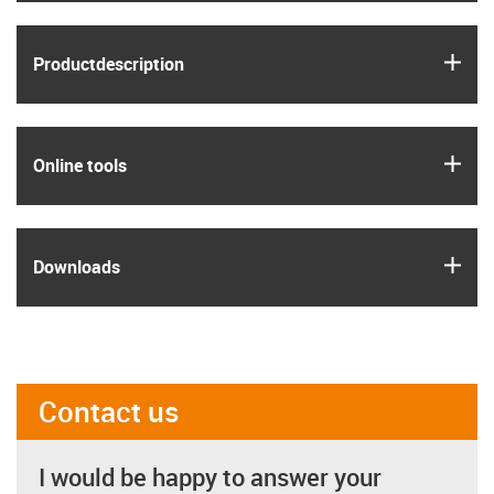
igus
Product­description
igus
Online tools
igus
Downloads
Contact us
I would be happy to answer your