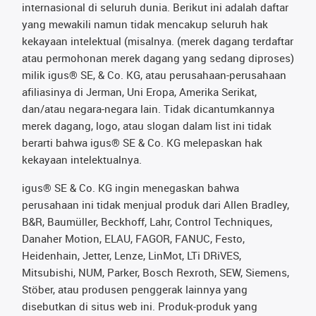
internasional di seluruh dunia. Berikut ini adalah daftar
yang mewakili namun tidak mencakup seluruh hak
kekayaan intelektual (misalnya. (merek dagang terdaftar
atau permohonan merek dagang yang sedang diproses)
milik igus® SE, & Co. KG, atau perusahaan-perusahaan
afiliasinya di Jerman, Uni Eropa, Amerika Serikat,
dan/atau negara-negara lain. Tidak dicantumkannya
merek dagang, logo, atau slogan dalam list ini tidak
berarti bahwa igus® SE & Co. KG melepaskan hak
kekayaan intelektualnya.
igus® SE & Co. KG ingin menegaskan bahwa
perusahaan ini tidak menjual produk dari Allen Bradley,
B&R, Baumüller, Beckhoff, Lahr, Control Techniques,
Danaher Motion, ELAU, FAGOR, FANUC, Festo,
Heidenhain, Jetter, Lenze, LinMot, LTi DRiVES,
Mitsubishi, NUM, Parker, Bosch Rexroth, SEW, Siemens,
Stöber, atau produsen penggerak lainnya yang
disebutkan di situs web ini. Produk-produk yang