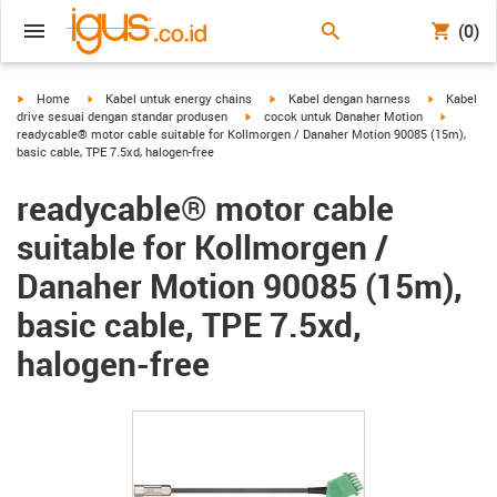
(0)
igus-icon-arrow-right
igus-icon-arrow-right
igus-icon-arrow-right
igus-icon-a
Home
Kabel untuk energy chains
Kabel dengan harness
Kabel
igus-icon-arrow-right
igus-icon
drive sesuai dengan standar produsen
cocok untuk Danaher Motion
readycable® motor cable suitable for Kollmorgen / Danaher Motion 90085 (15m),
basic cable, TPE 7.5xd, halogen-free
readycable® motor cable
suitable for Kollmorgen /
Danaher Motion 90085 (15m),
basic cable, TPE 7.5xd,
halogen-free