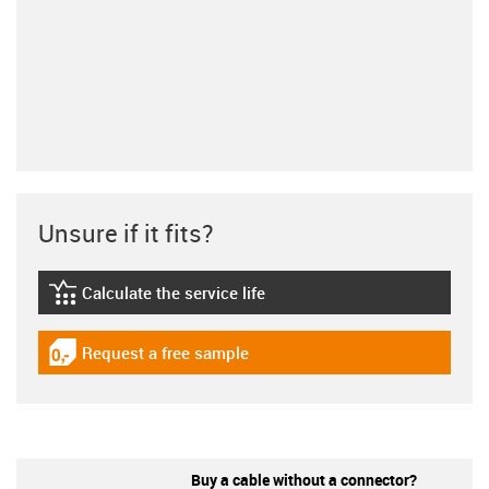
Unsure if it fits?
Calculate the service life
igus-icon-lebensdauerrechner
Request a free sample
igus-icon-gratismuster
Buy a cable without a connector?