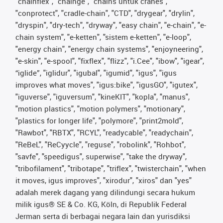
"chainflex", "chainge", "chains untuk cranes",
"conprotect", "cradle-chain", "CTD", "drygear", "drylin",
"dryspin", "dry-tech", "dryway", "easy chain", "e-chain", "e-
chain system", "e-ketten", "sistem e-ketten", "e-loop",
"energy chain", "energy chain systems", "enjoyneering",
"e-skin", "e-spool", "fixflex", "flizz", "i.Cee", "ibow", "igear",
“iglide”, "iglidur", "igubal", "igumid", "igus", "igus
improves what moves", "igus:bike", "igusGO", "igutex",
"iguverse", "iguversum", "kineKIT", "kopla", "manus",
"motion plastics", "motion polymers", "motionary",
"plastics for longer life", "polymore", "print2mold",
"Rawbot", "RBTX", "RCYL", "readycable", "readychain",
"ReBeL", "ReCyycle", "reguse", "robolink", "Rohbot",
"savfe", "speedigus", superwise", "take the dryway",
"tribofilament", "tribotape", "triflex", "twisterchain", "when
it moves, igus improves", "xirodur", "xiros" dan "yes"
adalah merek dagang yang dilindungi secara hukum
milik igus® SE & Co. KG, Köln, di Republik Federal
Jerman serta di berbagai negara lain dan yurisdiksi