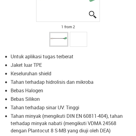
igus-icon-lupe
igus-icon-lupe
1 from 2
Untuk aplikasi tugas terberat
Jaket luar TPE
Keseluruhan shield
Tahan terhadap hidrolisis dan mikroba
Bebas Halogen
Bebas Silikon
Tahan terhadap sinar UV: Tinggi
Tahan minyak (mengikuti DIN EN 60811-404), tahan
terhadap minyak nabati (mengikuti VDMA 24568
dengan Plantocut 8 S-MB yang diuji oleh DEA)