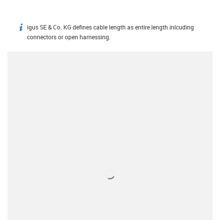
igus SE & Co. KG defines cable length as entire length inlcuding
igus-icon-info
connectors or open harnessing.