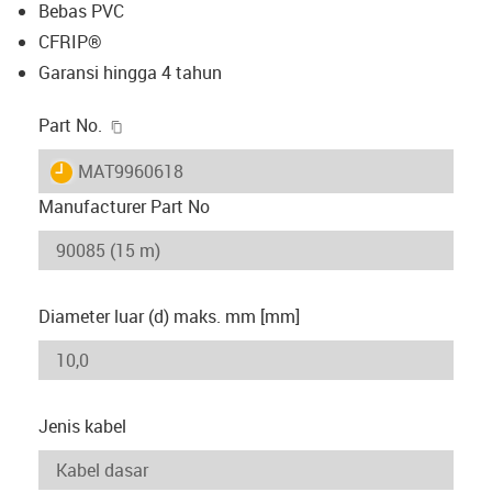
Bebas PVC
CFRIP®
Garansi hingga 4 tahun
igus-icon-copy-clipboard
Part No.
igus-icon-lieferzeit
MAT9960618
Manufacturer Part No
Diameter luar (d) maks. mm [mm]
Jenis kabel