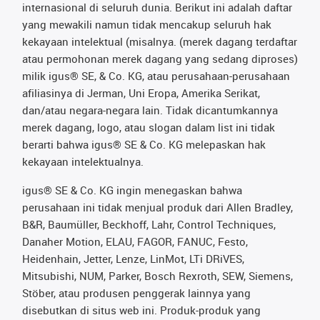
internasional di seluruh dunia. Berikut ini adalah daftar
yang mewakili namun tidak mencakup seluruh hak
kekayaan intelektual (misalnya. (merek dagang terdaftar
atau permohonan merek dagang yang sedang diproses)
milik igus® SE, & Co. KG, atau perusahaan-perusahaan
afiliasinya di Jerman, Uni Eropa, Amerika Serikat,
dan/atau negara-negara lain. Tidak dicantumkannya
merek dagang, logo, atau slogan dalam list ini tidak
berarti bahwa igus® SE & Co. KG melepaskan hak
kekayaan intelektualnya.
igus® SE & Co. KG ingin menegaskan bahwa
perusahaan ini tidak menjual produk dari Allen Bradley,
B&R, Baumüller, Beckhoff, Lahr, Control Techniques,
Danaher Motion, ELAU, FAGOR, FANUC, Festo,
Heidenhain, Jetter, Lenze, LinMot, LTi DRiVES,
Mitsubishi, NUM, Parker, Bosch Rexroth, SEW, Siemens,
Stöber, atau produsen penggerak lainnya yang
disebutkan di situs web ini. Produk-produk yang