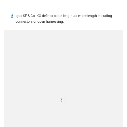
igus SE & Co. KG defines cable length as entire length inlcuding
igus-icon-info
connectors or open harnessing.