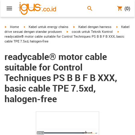
(0)
igus-icon-arrow-right
igus-icon-arrow-right
igus-icon-arrow-right
igus-icon-a
Home
Kabel untuk energy chains
Kabel dengan harness
Kabel
igus-icon-arrow-right
igus-icon-
drive sesuai dengan standar produsen
cocok untuk Teknik Kontrol
readycable® motor cable suitable for Control Techniques PS B B F B XXX, basic
cable TPE 7.5xd, halogen-free
readycable® motor cable
suitable for Control
Techniques PS B B F B XXX,
basic cable TPE 7.5xd,
halogen-free