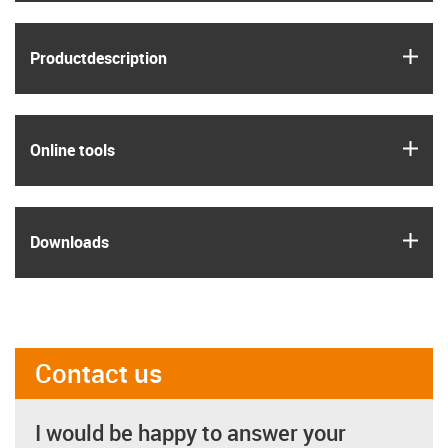
igus
Product­description
igus
Online tools
igus
Downloads
Contact us
I would be happy to answer your