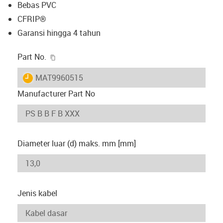
Bebas PVC
CFRIP®
Garansi hingga 4 tahun
igus-icon-copy-clipboard
Part No.
igus-icon-lieferzeit
MAT9960515
Manufacturer Part No
Diameter luar (d) maks. mm [mm]
Jenis kabel