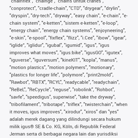
"chainflex", "chainge", "chains untuk cranes",
"conprotect", "cradle-chain", "CTD", "drygear", "drylin",
"dryspin", "dry-tech", "dryway", "easy chain", "e-chain", "e-
chain system", "e-ketten", "sistem e-ketten", "e-loop",
"energy chain", "energy chain systems", "enjoyneering",
"e-skin", "e-spool", "fixflex", "flizz", "i.Cee", "ibow", "igear",
“iglide”, "iglidur", "igubal", "igumid", "igus", "igus
improves what moves", "igus:bike", "igusGO", "igutex",
"iguverse", "iguversum", "kineKIT", "kopla", "manus",
"motion plastics", "motion polymers", "motionary",
"plastics for longer life", "polymore", "print2mold",
"Rawbot", "RBTX", "RCYL", "readycable", "readychain",
"ReBeL", "ReCyycle", "reguse", "robolink", "Rohbot",
"savfe", "speedigus", superwise", "take the dryway",
"tribofilament", "tribotape", "triflex", "twisterchain", "when
it moves, igus improves", "xirodur", "xiros" dan "yes"
adalah merek dagang yang dilindungi secara hukum
milik igus® SE & Co. KG, Köln, di Republik Federal
Jerman serta di berbagai negara lain dan yurisdiksi