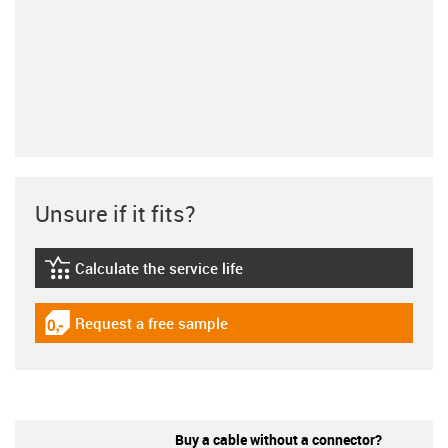
Unsure if it fits?
Calculate the service life
igus-icon-lebensdauerrechner
Request a free sample
igus-icon-gratismuster
Buy a cable without a connector?