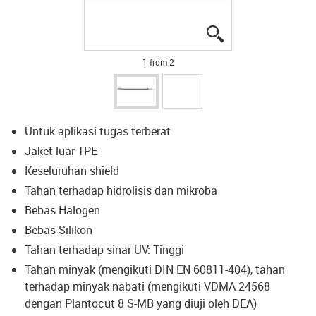
igus-icon-lupe
igus-icon-lupe
1 from 2
Untuk aplikasi tugas terberat
Jaket luar TPE
Keseluruhan shield
Tahan terhadap hidrolisis dan mikroba
Bebas Halogen
Bebas Silikon
Tahan terhadap sinar UV: Tinggi
Tahan minyak (mengikuti DIN EN 60811-404), tahan
terhadap minyak nabati (mengikuti VDMA 24568
dengan Plantocut 8 S-MB yang diuji oleh DEA)