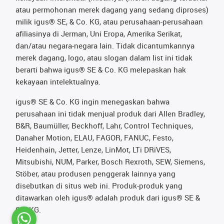
atau permohonan merek dagang yang sedang diproses)
milik igus® SE, & Co. KG, atau perusahaan-perusahaan
afiliasinya di Jerman, Uni Eropa, Amerika Serikat,
dan/atau negara-negara lain. Tidak dicantumkannya
merek dagang, logo, atau slogan dalam list ini tidak
berarti bahwa igus® SE & Co. KG melepaskan hak
kekayaan intelektualnya.
igus® SE & Co. KG ingin menegaskan bahwa
perusahaan ini tidak menjual produk dari Allen Bradley,
B&R, Baumüller, Beckhoff, Lahr, Control Techniques,
Danaher Motion, ELAU, FAGOR, FANUC, Festo,
Heidenhain, Jetter, Lenze, LinMot, LTi DRiVES,
Mitsubishi, NUM, Parker, Bosch Rexroth, SEW, Siemens,
Stöber, atau produsen penggerak lainnya yang
disebutkan di situs web ini. Produk-produk yang
ditawarkan oleh igus® adalah produk dari igus® SE &
Co. KG.