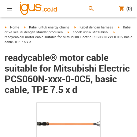
(0)
igus-icon-arrow-right
igus-icon-arrow-right
igus-icon-arrow-right
igus-icon-a
Home
Kabel untuk energy chains
Kabel dengan harness
Kabel
igus-icon-arrow-right
igus-icon-arro
drive sesuai dengan standar produsen
cocok untuk Mitsubishi
readycable® motor cable suitable for Mitsubishi Electric PCS060N-xxx-0-0C5, basic
cable, TPE 7.5 x d
readycable® motor cable
suitable for Mitsubishi Electric
PCS060N-xxx-0-0C5, basic
cable, TPE 7.5 x d