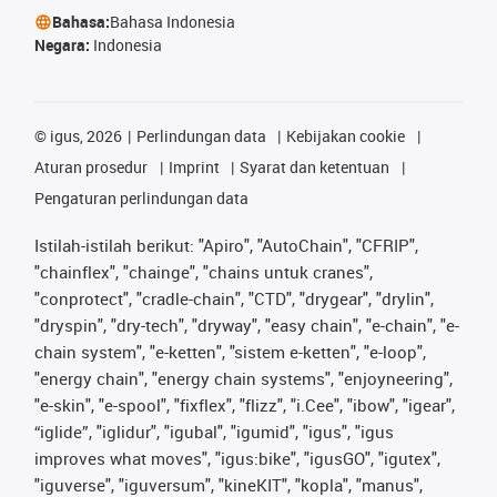
Bahasa:
Bahasa Indonesia
Negara:
Indonesia
©
igus, 2026
Perlindungan data
Kebijakan cookie
Aturan prosedur
Imprint
Syarat dan ketentuan
Pengaturan perlindungan data
Istilah-istilah berikut: "Apiro", "AutoChain", "CFRIP",
"chainflex", "chainge", "chains untuk cranes",
"conprotect", "cradle-chain", "CTD", "drygear", "drylin",
"dryspin", "dry-tech", "dryway", "easy chain", "e-chain", "e-
chain system", "e-ketten", "sistem e-ketten", "e-loop",
"energy chain", "energy chain systems", "enjoyneering",
"e-skin", "e-spool", "fixflex", "flizz", "i.Cee", "ibow", "igear",
“iglide”, "iglidur", "igubal", "igumid", "igus", "igus
improves what moves", "igus:bike", "igusGO", "igutex",
"iguverse", "iguversum", "kineKIT", "kopla", "manus",