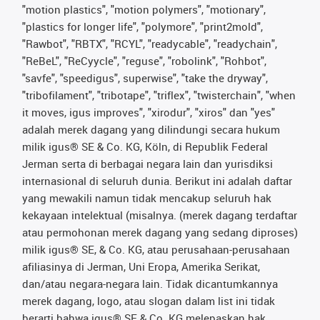
"motion plastics", "motion polymers", "motionary",
"plastics for longer life", "polymore", "print2mold",
"Rawbot", "RBTX", "RCYL", "readycable", "readychain",
"ReBeL", "ReCyycle", "reguse", "robolink", "Rohbot",
"savfe", "speedigus", superwise", "take the dryway",
"tribofilament", "tribotape", "triflex", "twisterchain", "when
it moves, igus improves", "xirodur", "xiros" dan "yes"
adalah merek dagang yang dilindungi secara hukum
milik igus® SE & Co. KG, Köln, di Republik Federal
Jerman serta di berbagai negara lain dan yurisdiksi
internasional di seluruh dunia. Berikut ini adalah daftar
yang mewakili namun tidak mencakup seluruh hak
kekayaan intelektual (misalnya. (merek dagang terdaftar
atau permohonan merek dagang yang sedang diproses)
milik igus® SE, & Co. KG, atau perusahaan-perusahaan
afiliasinya di Jerman, Uni Eropa, Amerika Serikat,
dan/atau negara-negara lain. Tidak dicantumkannya
merek dagang, logo, atau slogan dalam list ini tidak
berarti bahwa igus® SE & Co. KG melepaskan hak