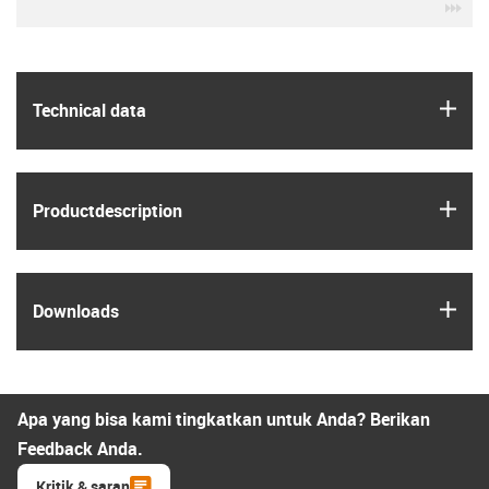
igu
igus
Technical data
igus
Product­description
igus
Downloads
Apa yang bisa kami tingkatkan untuk Anda? Berikan
Feedback Anda.
Kritik & saran