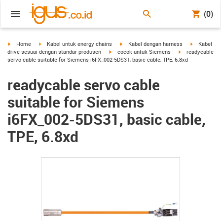
(0)
igus-icon-arrow-right
igus-icon-arrow-right
igus-icon-arrow-right
igus-icon-a
Home
Kabel untuk energy chains
Kabel dengan harness
Kabel
igus-icon-arrow-right
igus-icon-arrow-
drive sesuai dengan standar produsen
cocok untuk Siemens
readycable
servo cable suitable for Siemens i6FX_002-5DS31, basic cable, TPE, 6.8xd
readycable servo cable
suitable for Siemens
i6FX_002-5DS31, basic cable,
TPE, 6.8xd