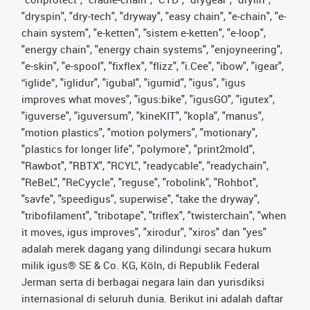
"dryspin", "dry-tech", "dryway", "easy chain", "e-chain", "e-
chain system", "e-ketten", "sistem e-ketten", "e-loop",
"energy chain", "energy chain systems", "enjoyneering",
"e-skin", "e-spool", "fixflex", "flizz", "i.Cee", "ibow", "igear",
“iglide”, "iglidur", "igubal", "igumid", "igus", "igus
improves what moves", "igus:bike", "igusGO", "igutex",
"iguverse", "iguversum", "kineKIT", "kopla", "manus",
"motion plastics", "motion polymers", "motionary",
"plastics for longer life", "polymore", "print2mold",
"Rawbot", "RBTX", "RCYL", "readycable", "readychain",
"ReBeL", "ReCyycle", "reguse", "robolink", "Rohbot",
"savfe", "speedigus", superwise", "take the dryway",
"tribofilament", "tribotape", "triflex", "twisterchain", "when
it moves, igus improves", "xirodur", "xiros" dan "yes"
adalah merek dagang yang dilindungi secara hukum
milik igus® SE & Co. KG, Köln, di Republik Federal
Jerman serta di berbagai negara lain dan yurisdiksi
internasional di seluruh dunia. Berikut ini adalah daftar