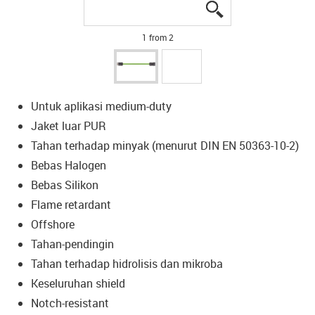
igus-icon-lupe
igus-icon-lupe
1 from 2
Untuk aplikasi medium-duty
Jaket luar PUR
Tahan terhadap minyak (menurut DIN EN 50363-10-2)
Bebas Halogen
Bebas Silikon
Flame retardant
Offshore
Tahan-pendingin
Tahan terhadap hidrolisis dan mikroba
Keseluruhan shield
Notch-resistant