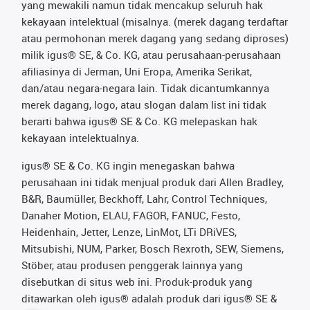
yang mewakili namun tidak mencakup seluruh hak
kekayaan intelektual (misalnya. (merek dagang terdaftar
atau permohonan merek dagang yang sedang diproses)
milik igus® SE, & Co. KG, atau perusahaan-perusahaan
afiliasinya di Jerman, Uni Eropa, Amerika Serikat,
dan/atau negara-negara lain. Tidak dicantumkannya
merek dagang, logo, atau slogan dalam list ini tidak
berarti bahwa igus® SE & Co. KG melepaskan hak
kekayaan intelektualnya.
igus® SE & Co. KG ingin menegaskan bahwa
perusahaan ini tidak menjual produk dari Allen Bradley,
B&R, Baumüller, Beckhoff, Lahr, Control Techniques,
Danaher Motion, ELAU, FAGOR, FANUC, Festo,
Heidenhain, Jetter, Lenze, LinMot, LTi DRiVES,
Mitsubishi, NUM, Parker, Bosch Rexroth, SEW, Siemens,
Stöber, atau produsen penggerak lainnya yang
disebutkan di situs web ini. Produk-produk yang
ditawarkan oleh igus® adalah produk dari igus® SE &