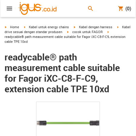
(0)
igus-icon-arrow-right
igus-icon-arrow-right
igus-icon-arrow-right
igus-icon-a
Home
Kabel untuk energy chains
Kabel dengan harness
Kabel
igus-icon-arrow-right
igus-icon-arrow-ri
drive sesuai dengan standar produsen
cocok untuk FAGOR
readycable® path measurement cable suitable for Fagor iXC-C8-F-C9, extension
cable TPE 10xd
readycable® path
measurement cable suitable
for Fagor iXC-C8-F-C9,
extension cable TPE 10xd