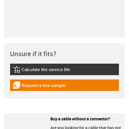
Unsure if it fits?
Calculate the service life
igus-icon-lebensdauerrechner
Request a free sample
igus-icon-gratismuster
Buy a cable without a connector?
Are you looking for a cable that has not