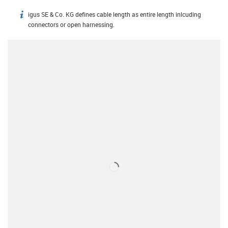
igus SE & Co. KG defines cable length as entire length inlcuding
igus-icon-info
connectors or open harnessing.