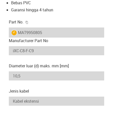
Bebas PVC
Garansi hingga 4 tahun
igus-icon-copy-clipboard
Part No.
igus-icon-lieferzeit
MAT9950805
Manufacturer Part No
Diameter luar (d) maks. mm [mm]
Jenis kabel