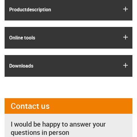
igus
Product­description
igus
Online tools
igus
Downloads
Contact us
I would be happy to answer your
questions in person