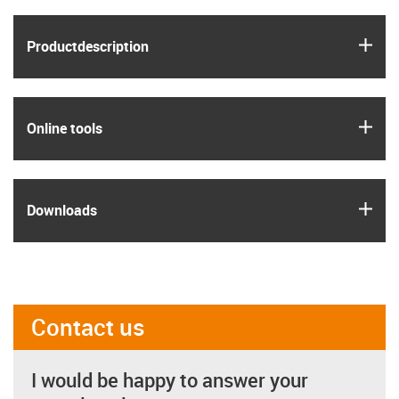
igus
Product­description
igus
Online tools
igus
Downloads
Contact us
I would be happy to answer your