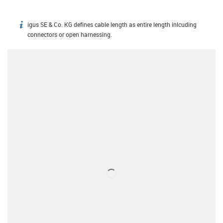
igus SE & Co. KG defines cable length as entire length inlcuding
igus-icon-info
connectors or open harnessing.