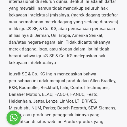
internasional di seluruh dunia. Berikut ini adalah daftar
yang mewakili namun tidak mencakup seluruh hak
kekayaan intelektual (misalnya. (merek dagang terdaftar
atau permohonan merek dagang yang sedang diproses)
milik igus® SE, & Co. KG, atau perusahaan-perusahaan
afiliasinya di Jerman, Uni Eropa, Amerika Serikat,
dan/atau negara-negara lain. Tidak dicantumkannya
merek dagang, logo, atau slogan dalam list ini tidak
berarti bahwa igus® SE & Co. KG melepaskan hak
kekayaan intelektualnya.
igus® SE & Co. KG ingin menegaskan bahwa
perusahaan ini tidak menjual produk dari Allen Bradley,
B&R, Baumüller, Beckhoff, Lahr, Control Techniques,
Danaher Motion, ELAU, FAGOR, FANUC, Festo,
Heidenhain, Jetter, Lenze, LinMot, LTi DRiVES,
Mitsubishi, NUM, Parker, Bosch Rexroth, SEW, Siemens,
Stöber, atau produsen penggerak lainnya yang
disebutkan di situs web ini. Produk-produk yang