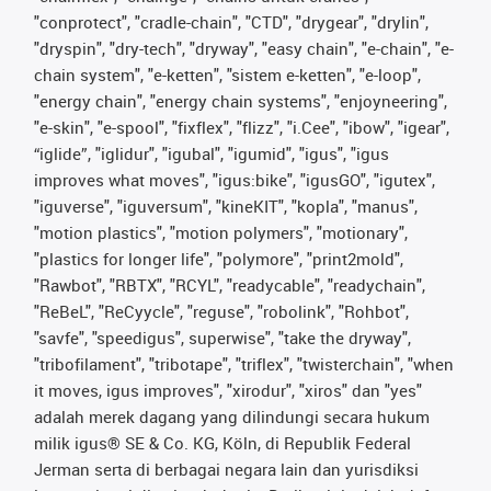
"conprotect", "cradle-chain", "CTD", "drygear", "drylin",
"dryspin", "dry-tech", "dryway", "easy chain", "e-chain", "e-
chain system", "e-ketten", "sistem e-ketten", "e-loop",
"energy chain", "energy chain systems", "enjoyneering",
"e-skin", "e-spool", "fixflex", "flizz", "i.Cee", "ibow", "igear",
“iglide”, "iglidur", "igubal", "igumid", "igus", "igus
improves what moves", "igus:bike", "igusGO", "igutex",
"iguverse", "iguversum", "kineKIT", "kopla", "manus",
"motion plastics", "motion polymers", "motionary",
"plastics for longer life", "polymore", "print2mold",
"Rawbot", "RBTX", "RCYL", "readycable", "readychain",
"ReBeL", "ReCyycle", "reguse", "robolink", "Rohbot",
"savfe", "speedigus", superwise", "take the dryway",
"tribofilament", "tribotape", "triflex", "twisterchain", "when
it moves, igus improves", "xirodur", "xiros" dan "yes"
adalah merek dagang yang dilindungi secara hukum
milik igus® SE & Co. KG, Köln, di Republik Federal
Jerman serta di berbagai negara lain dan yurisdiksi