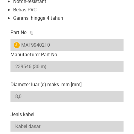
Notch-resistant
Bebas PVC
Garansi hingga 4 tahun
igus-icon-copy-clipboard
Part No.
igus-icon-lieferzeit
MAT9940210
Manufacturer Part No
Diameter luar (d) maks. mm [mm]
Jenis kabel