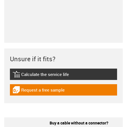
Unsure if it fits?
Calculate the service life
igus-icon-lebensdauerrechner
Request a free sample
igus-icon-gratismuster
Buy a cable without a connector?