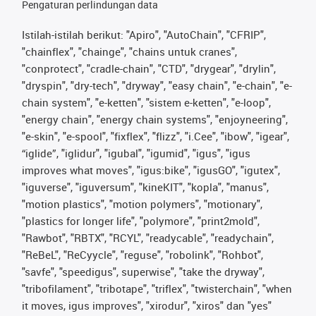
Pengaturan perlindungan data
Istilah-istilah berikut: "Apiro", "AutoChain", "CFRIP",
"chainflex", "chainge", "chains untuk cranes",
"conprotect", "cradle-chain", "CTD", "drygear", "drylin",
"dryspin", "dry-tech", "dryway", "easy chain", "e-chain", "e-
chain system", "e-ketten", "sistem e-ketten", "e-loop",
"energy chain", "energy chain systems", "enjoyneering",
"e-skin", "e-spool", "fixflex", "flizz", "i.Cee", "ibow", "igear",
“iglide”, "iglidur", "igubal", "igumid", "igus", "igus
improves what moves", "igus:bike", "igusGO", "igutex",
"iguverse", "iguversum", "kineKIT", "kopla", "manus",
"motion plastics", "motion polymers", "motionary",
"plastics for longer life", "polymore", "print2mold",
"Rawbot", "RBTX", "RCYL", "readycable", "readychain",
"ReBeL", "ReCyycle", "reguse", "robolink", "Rohbot",
"savfe", "speedigus", superwise", "take the dryway",
"tribofilament", "tribotape", "triflex", "twisterchain", "when
it moves, igus improves", "xirodur", "xiros" dan "yes"