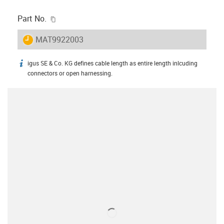
igus-icon-copy-clipboard
Part No.
igus-icon-lieferzeit
MAT9922003
igus SE & Co. KG defines cable length as entire length inlcuding
igus-icon-info
connectors or open harnessing.