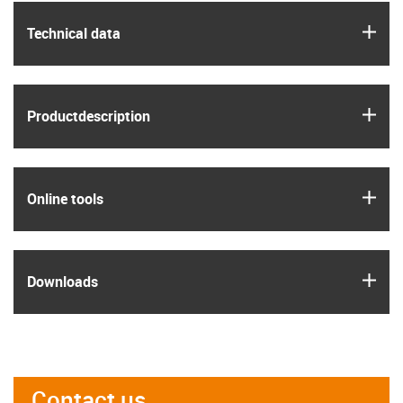
igus
Technical data
igus
Product­description
igus
Online tools
igus
Downloads
Contact us