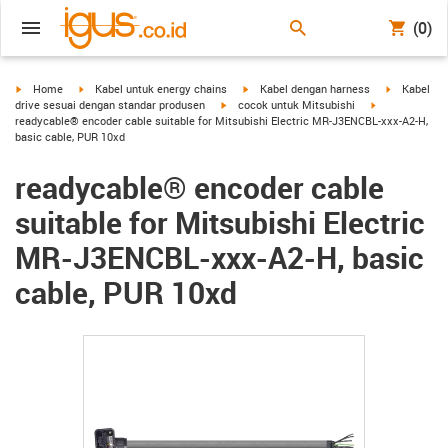
(0)
igus-icon-arrow-right
igus-icon-arrow-right
igus-icon-arrow-right
igus-icon-a
Home
Kabel untuk energy chains
Kabel dengan harness
Kabel
igus-icon-arrow-right
igus-icon-arro
drive sesuai dengan standar produsen
cocok untuk Mitsubishi
readycable® encoder cable suitable for Mitsubishi Electric MR-J3ENCBL-xxx-A2-H,
basic cable, PUR 10xd
readycable® encoder cable
suitable for Mitsubishi Electric
MR-J3ENCBL-xxx-A2-H, basic
cable, PUR 10xd