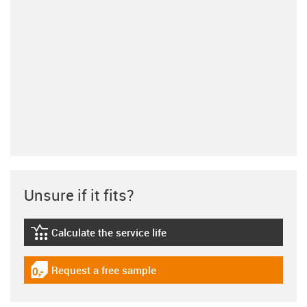
Unsure if it fits?
Calculate the service life
igus-icon-lebensdauerrechner
Request a free sample
igus-icon-gratismuster