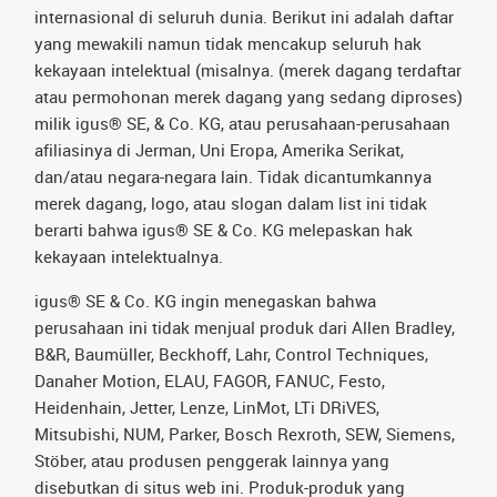
internasional di seluruh dunia. Berikut ini adalah daftar
yang mewakili namun tidak mencakup seluruh hak
kekayaan intelektual (misalnya. (merek dagang terdaftar
atau permohonan merek dagang yang sedang diproses)
milik igus® SE, & Co. KG, atau perusahaan-perusahaan
afiliasinya di Jerman, Uni Eropa, Amerika Serikat,
dan/atau negara-negara lain. Tidak dicantumkannya
merek dagang, logo, atau slogan dalam list ini tidak
berarti bahwa igus® SE & Co. KG melepaskan hak
kekayaan intelektualnya.
igus® SE & Co. KG ingin menegaskan bahwa
perusahaan ini tidak menjual produk dari Allen Bradley,
B&R, Baumüller, Beckhoff, Lahr, Control Techniques,
Danaher Motion, ELAU, FAGOR, FANUC, Festo,
Heidenhain, Jetter, Lenze, LinMot, LTi DRiVES,
Mitsubishi, NUM, Parker, Bosch Rexroth, SEW, Siemens,
Stöber, atau produsen penggerak lainnya yang
disebutkan di situs web ini. Produk-produk yang