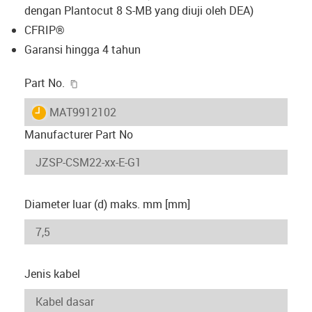
dengan Plantocut 8 S-MB yang diuji oleh DEA)
CFRIP®
Garansi hingga 4 tahun
igus-icon-copy-clipboard
Part No.
igus-icon-lieferzeit
MAT9912102
Manufacturer Part No
Diameter luar (d) maks. mm [mm]
Jenis kabel