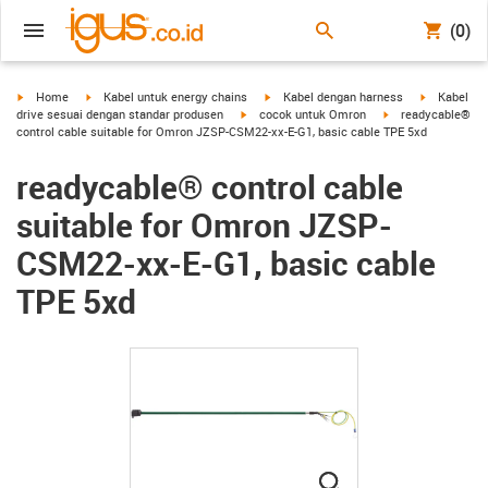
(0)
igus-icon-arrow-right
igus-icon-arrow-right
igus-icon-arrow-right
igus-icon-a
Home
Kabel untuk energy chains
Kabel dengan harness
Kabel
igus-icon-arrow-right
igus-icon-arrow-ri
drive sesuai dengan standar produsen
cocok untuk Omron
readycable®
control cable suitable for Omron JZSP-CSM22-xx-E-G1, basic cable TPE 5xd
readycable® control cable
suitable for Omron JZSP-
CSM22-xx-E-G1, basic cable
TPE 5xd
igus-icon-lupe
igus-icon-lupe