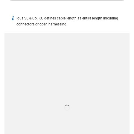
igus SE & Co. KG defines cable length as entire length inlcuding
igus-icon-info
connectors or open harnessing.