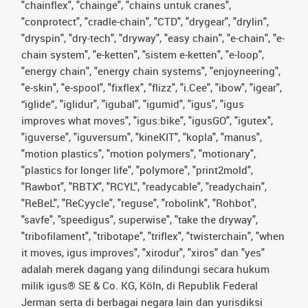
"chainflex", "chainge", "chains untuk cranes",
"conprotect", "cradle-chain", "CTD", "drygear", "drylin",
"dryspin", "dry-tech", "dryway", "easy chain", "e-chain", "e-
chain system", "e-ketten", "sistem e-ketten", "e-loop",
"energy chain", "energy chain systems", "enjoyneering",
"e-skin", "e-spool", "fixflex", "flizz", "i.Cee", "ibow", "igear",
“iglide”, "iglidur", "igubal", "igumid", "igus", "igus
improves what moves", "igus:bike", "igusGO", "igutex",
"iguverse", "iguversum", "kineKIT", "kopla", "manus",
"motion plastics", "motion polymers", "motionary",
"plastics for longer life", "polymore", "print2mold",
"Rawbot", "RBTX", "RCYL", "readycable", "readychain",
"ReBeL", "ReCyycle", "reguse", "robolink", "Rohbot",
"savfe", "speedigus", superwise", "take the dryway",
"tribofilament", "tribotape", "triflex", "twisterchain", "when
it moves, igus improves", "xirodur", "xiros" dan "yes"
adalah merek dagang yang dilindungi secara hukum
milik igus® SE & Co. KG, Köln, di Republik Federal
Jerman serta di berbagai negara lain dan yurisdiksi