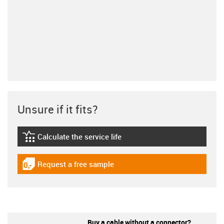
Unsure if it fits?
Calculate the service life
igus-icon-lebensdauerrechner
Request a free sample
igus-icon-gratismuster
Buy a cable without a connector?