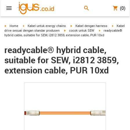
(0)
igus-icon-arrow-right
igus-icon-arrow-right
igus-icon-arrow-right
igus-icon-a
Home
Kabel untuk energy chains
Kabel dengan harness
Kabel
igus-icon-arrow-right
igus-icon-arrow-right
drive sesuai dengan standar produsen
cocok untuk SEW
readycable®
hybrid cable, suitable for SEW, i2812 3859, extension cable, PUR 10xd
readycable® hybrid cable,
suitable for SEW, i2812 3859,
extension cable, PUR 10xd