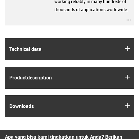
working reliably in many hundreds of
thousands of applications worldwide.
igu
igus
Technical data
igus
Product­description
igus
Downloads
Apa yang bisa kami tingkatkan untuk Anda? Berikan