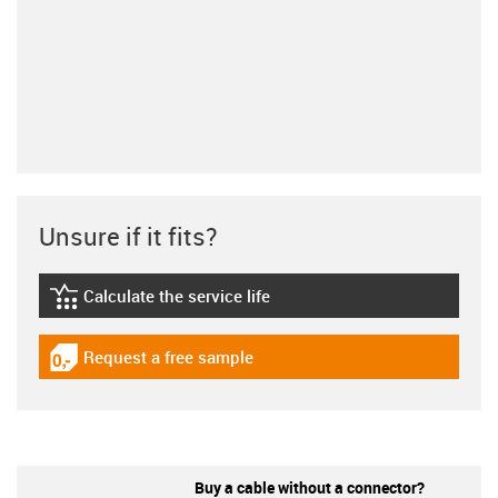
Unsure if it fits?
Calculate the service life
igus-icon-lebensdauerrechner
Request a free sample
igus-icon-gratismuster
Buy a cable without a connector?