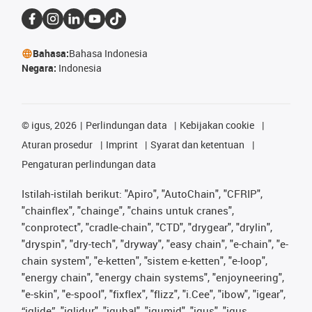
Bahasa:
Bahasa Indonesia
Negara:
Indonesia
©
igus, 2026
Perlindungan data
Kebijakan cookie
Aturan prosedur
Imprint
Syarat dan ketentuan
Pengaturan perlindungan data
Istilah-istilah berikut: "Apiro", "AutoChain", "CFRIP",
"chainflex", "chainge", "chains untuk cranes",
"conprotect", "cradle-chain", "CTD", "drygear", "drylin",
"dryspin", "dry-tech", "dryway", "easy chain", "e-chain", "e-
chain system", "e-ketten", "sistem e-ketten", "e-loop",
"energy chain", "energy chain systems", "enjoyneering",
"e-skin", "e-spool", "fixflex", "flizz", "i.Cee", "ibow", "igear",
“iglide”, "iglidur", "igubal", "igumid", "igus", "igus