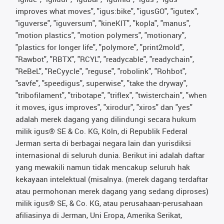
improves what moves", "igus:bike", "igusGO", "igutex",
"iguverse", "iguversum", "kineKIT", "kopla", "manus",
"motion plastics", "motion polymers", "motionary",
"plastics for longer life", "polymore", "print2mold",
"Rawbot", "RBTX", "RCYL", "readycable", "readychain",
"ReBeL", "ReCyycle", "reguse", "robolink", "Rohbot",
"savfe", "speedigus", superwise", "take the dryway",
"tribofilament", "tribotape", "triflex", "twisterchain", "when
it moves, igus improves", "xirodur", "xiros" dan "yes"
adalah merek dagang yang dilindungi secara hukum
milik igus® SE & Co. KG, Köln, di Republik Federal
Jerman serta di berbagai negara lain dan yurisdiksi
internasional di seluruh dunia. Berikut ini adalah daftar
yang mewakili namun tidak mencakup seluruh hak
kekayaan intelektual (misalnya. (merek dagang terdaftar
atau permohonan merek dagang yang sedang diproses)
milik igus® SE, & Co. KG, atau perusahaan-perusahaan
afiliasinya di Jerman, Uni Eropa, Amerika Serikat,