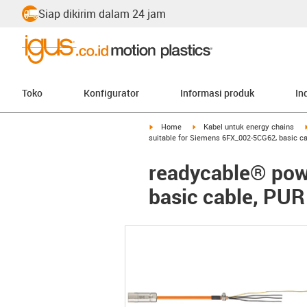
Siap dikirim dalam 24 jam
Toko
Konfigurator
Informasi produk
In
igus-icon-arrow-right
igus-icon-arrow-right
Home
Kabel untuk energy chains
suitable for Siemens 6FX_002-5CG62, basic c
readycable® pow
basic cable, PUR