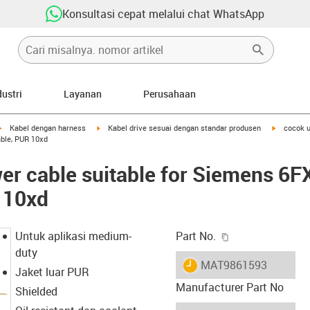
Konsultasi cepat melalui chat WhatsApp
dustri
Layanan
Perusahaan
igus-icon-arrow-right
igus-icon-arrow-right
igus-icon-
Kabel dengan harness
Kabel drive sesuai dengan standar produsen
cocok 
able, PUR 10xd
er cable suitable for Siemens 6
 10xd
igus-icon-copy-c
Untuk aplikasi medium-
Part No.
duty
igus-icon-lieferzeit
MAT9861593
Jaket luar PUR
Manufacturer Part No
Shielded