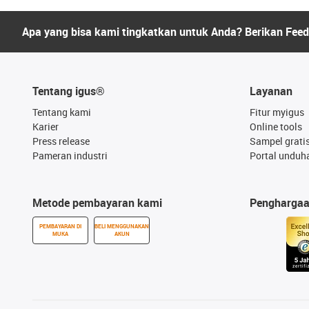
Apa yang bisa kami tingkatkan untuk Anda? Berikan Fee
Tentang igus®
Layanan
Tentang kami
Fitur myigus
Karier
Online tools
Press release
Sampel grati
Pameran industri
Portal unduh
Metode pembayaran kami
Pengharga
PEMBAYARAN DI
BELI MENGGUNAKAN
MUKA
AKUN