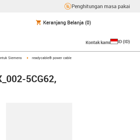
Penghitungan masa pakai
Keranjang Belanja
(0)
ID
(
ID
)
Kontak kami
arrow-right
igus-icon-arrow-right
untuk Siemens
readycable® power cable
FX_002-5CG62,
lipboard