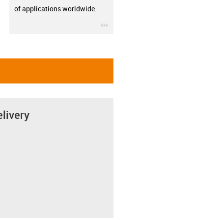
of applications worldwide.
igus-icon-3arrow
elivery