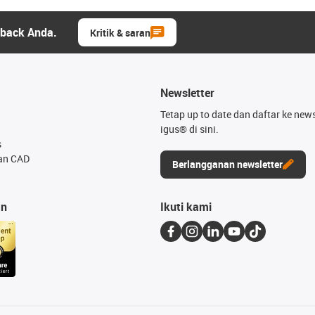
dback Anda.
Kritik & saran
Newsletter
Tetap up to date dan daftar ke news
igus® di sini.
s
an CAD
Berlangganan newsletter
an
Ikuti kami