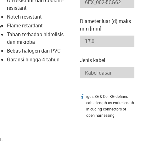
Oil-resistant dan coolant-
resistant
Notch-resistant
Diameter luar (d) maks.
igus-icon-lupe
Flame retardant
mm [mm]
Tahan terhadap hidrolisis
dan mikroba
Bebas halogen dan PVC
Garansi hingga 4 tahun
Jenis kabel
igus SE & Co. KG defines
igus-icon-info
cable length as entire length
inlcuding connectors or
open harnessing.
t­