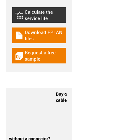
Calculate the
igus-icon-lebensdauerrechner
service life
Download EPLAN
igus-icon-download-plan
files
Request a free
igus-icon-gratismuster
sample
Buy a
cable
without a connector?