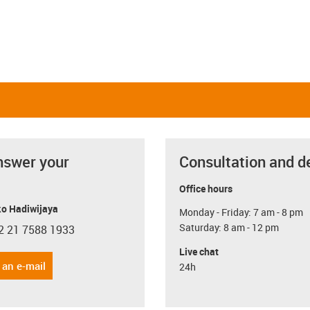
nswer your
Consultation and d
Office hours
o Hadiwijaya
Monday - Friday: 7 am - 8 pm
Saturday: 8 am - 12 pm
2 21 7588 1933
con-phone
Live chat
 an e-mail
24h