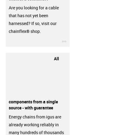
Are you looking for a cable
that has not yet been
harnessed? If so, visit our
chainflex® shop.
igus-icon-3arrow
All
components from a single
source - with guarantee
Energy chains from igus are
already working reliably in
many hundreds of thousands