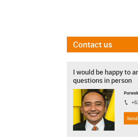
Contact us
I would be happy to a
questions in person
Purwok
+6
igus-i
Send