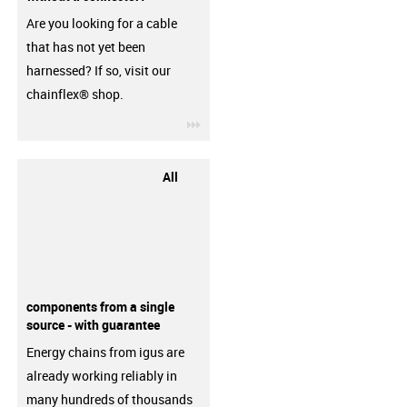
Are you looking for a cable
that has not yet been
harnessed? If so, visit our
chainflex® shop.
igus-icon-3arrow
All
components from a single
source - with guarantee
Energy chains from igus are
already working reliably in
many hundreds of thousands