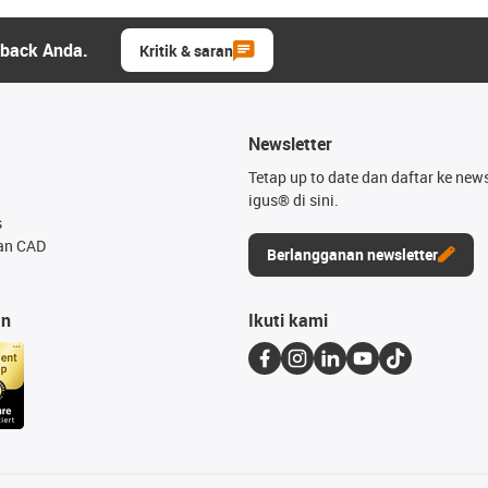
dback Anda.
Kritik & saran
Newsletter
Tetap up to date dan daftar ke news
igus® di sini.
s
an CAD
Berlangganan newsletter
an
Ikuti kami