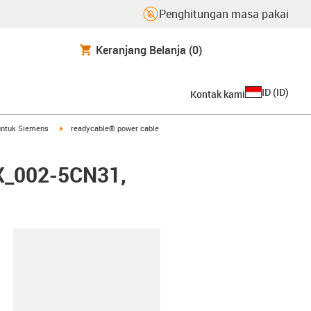
Penghitungan masa pakai
Keranjang Belanja
(0)
ID
(
ID
)
Kontak kami
arrow-right
igus-icon-arrow-right
untuk Siemens
readycable® power cable
FX_002-5CN31,
lipboard