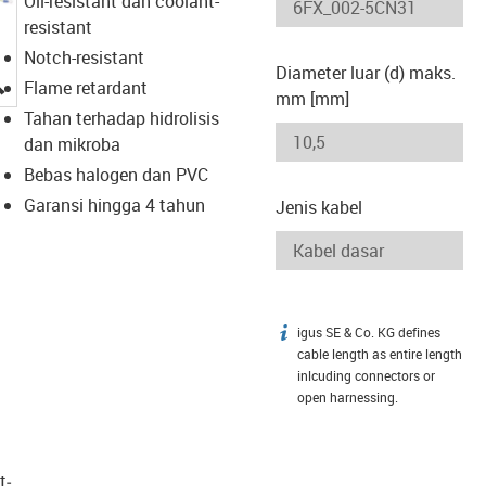
Oil-resistant dan coolant-
resistant
Notch-resistant
Diameter luar (d) maks.
igus-icon-lupe
Flame retardant
mm [mm]
Tahan terhadap hidrolisis
dan mikroba
Bebas halogen dan PVC
Garansi hingga 4 tahun
Jenis kabel
igus SE & Co. KG defines
igus-icon-info
cable length as entire length
inlcuding connectors or
open harnessing.
t­