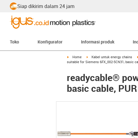
Siap dikirim dalam 24 jam
Toko
Konfigurator
Informasi produk
In
igus-icon-arrow-right
igus-icon-arrow-right
Home
Kabel untuk energy chains
suitable for Siemens 6FX_002-5CN31, basic c
readycable® pow
basic cable, PUR