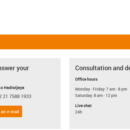
nswer your
Consultation and d
Office hours
o Hadiwijaya
Monday - Friday: 7 am - 8 pm
Saturday: 8 am - 12 pm
2 21 7588 1933
con-phone
Live chat
 an e-mail
24h