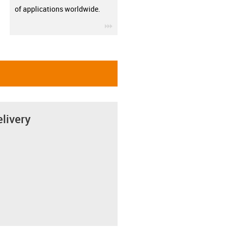
of applications worldwide.
igus-icon-3arrow
elivery