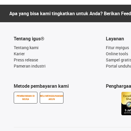
Apa yang bisa kami tingkatkan untuk Anda? Berikan Fee
Tentang igus®
Layanan
Tentang kami
Fitur myigus
Karier
Online tools
Press release
Sampel grati
Pameran industri
Portal unduh
Metode pembayaran kami
Pengharga
PEMBAYARAN DI
BELI MENGGUNAKAN
MUKA
AKUN