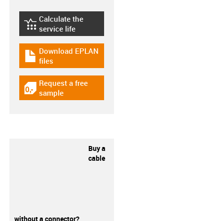
Calculate the
igus-icon-lebensdauerrechner
service life
Download EPLAN
igus-icon-download-plan
files
Request a free
igus-icon-gratismuster
sample
Buy a
cable
without a connector?