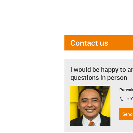
Contact us
I would be happy to a
questions in person
Purwok
+6
igus-i
Send