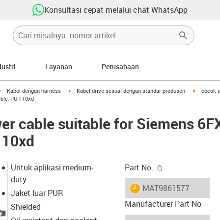
Konsultasi cepat melalui chat WhatsApp
dustri
Layanan
Perusahaan
igus-icon-arrow-right
igus-icon-arrow-right
igus-icon-
Kabel dengan harness
Kabel drive sesuai dengan standar produsen
cocok 
able, PUR 10xd
er cable suitable for Siemens 6
 10xd
igus-icon-copy-c
Untuk aplikasi medium-
Part No.
duty
igus-icon-lieferzeit
MAT9861577
Jaket luar PUR
Manufacturer Part No
Shielded