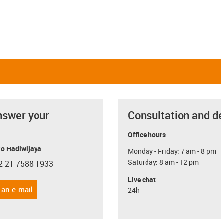
nswer your
Consultation and d
Office hours
o Hadiwijaya
Monday - Friday: 7 am - 8 pm
Saturday: 8 am - 12 pm
2 21 7588 1933
con-phone
Live chat
 an e-mail
24h