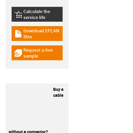
Calculate the
igus-icon-lebensdauerrechner
service life
Download EPLAN
igus-icon-download-plan
files
Request a free
igus-icon-gratismuster
sample
Buy a
cable
without a connector?