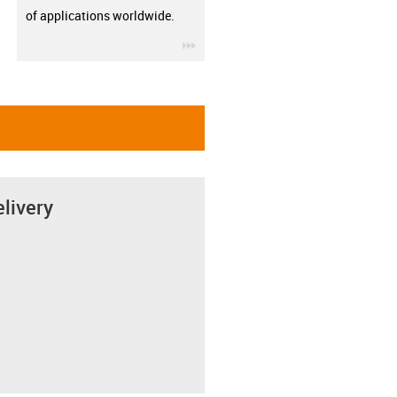
of applications worldwide.
igus-icon-3arrow
elivery