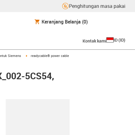
Penghitungan masa pakai
Keranjang Belanja
(0)
ID
(
ID
)
Kontak kami
arrow-right
igus-icon-arrow-right
untuk Siemens
readycable® power cable
FX_002-5CS54,
lipboard