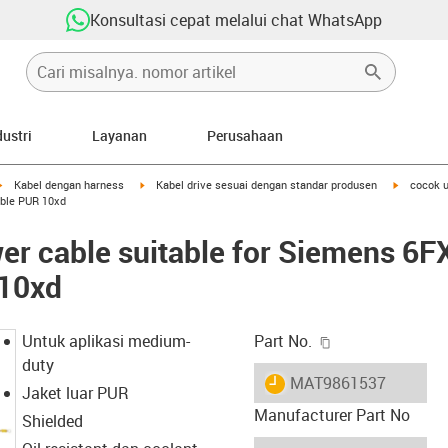
Konsultasi cepat melalui chat WhatsApp
dustri
Layanan
Perusahaan
igus-icon-arrow-right
igus-icon-arrow-right
igus-icon-
Kabel dengan harness
Kabel drive sesuai dengan standar produsen
cocok 
able PUR 10xd
er cable suitable for Siemens 6
 10xd
igus-icon-copy-c
Untuk aplikasi medium-
Part No.
duty
igus-icon-lieferzeit
MAT9861537
Jaket luar PUR
Manufacturer Part No
Shielded