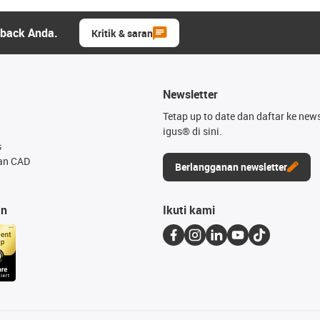
dback Anda.
Kritik & saran
Newsletter
Tetap up to date dan daftar ke news
igus® di sini.
s
an CAD
Berlangganan newsletter
an
Ikuti kami