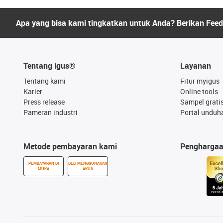
Apa yang bisa kami tingkatkan untuk Anda? Berikan Fee
Tentang igus®
Layanan
Tentang kami
Fitur myigus
Karier
Online tools
Press release
Sampel grati
Pameran industri
Portal unduh
Metode pembayaran kami
Pengharga
PEMBAYARAN DI
BELI MENGGUNAKAN
MUKA
AKUN