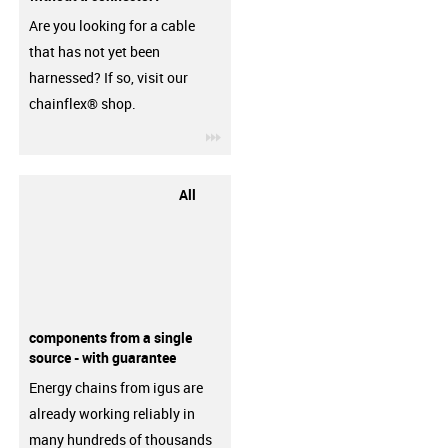
Are you looking for a cable
that has not yet been
harnessed? If so, visit our
chainflex® shop.
igus-icon-3arrow
All
components from a single
source - with guarantee
Energy chains from igus are
already working reliably in
many hundreds of thousands