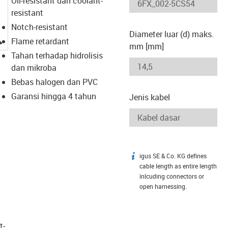
Oil-resistant dan coolant-
resistant
Notch-resistant
Diameter luar (d) maks.
igus-icon-lupe
Flame retardant
mm [mm]
Tahan terhadap hidrolisis
dan mikroba
Bebas halogen dan PVC
Garansi hingga 4 tahun
Jenis kabel
igus SE & Co. KG defines
igus-icon-info
cable length as entire length
inlcuding connectors or
open harnessing.
t­