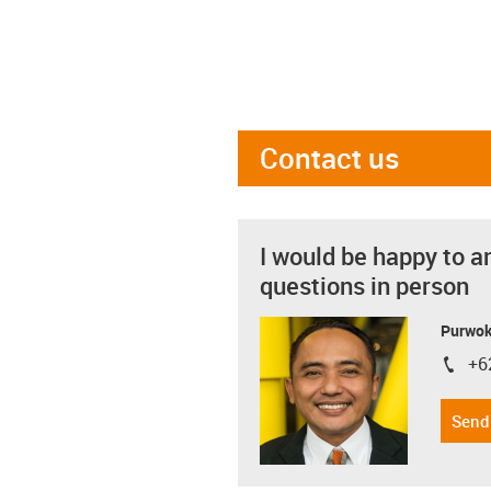
Contact us
I would be happy to a
questions in person
Purwok
+6
igus-i
Send