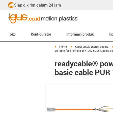
Siap dikirim dalam 24 jam
Toko
Konfigurator
Informasi produk
In
igus-icon-arrow-right
igus-icon-arrow-right
Home
Kabel untuk energy chains
suitable for Siemens 6FX_002-5CS54, basic c
readycable® pow
basic cable PUR