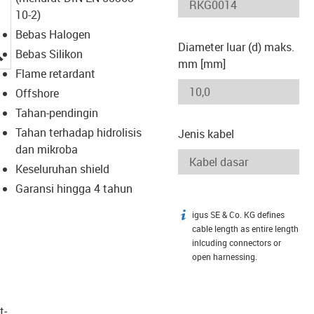
10-2)
Bebas Halogen
Diameter luar (d) maks.
igus-icon-lupe
Bebas Silikon
mm [mm]
Flame retardant
Offshore
Tahan-pendingin
Tahan terhadap hidrolisis
Jenis kabel
dan mikroba
Keseluruhan shield
Garansi hingga 4 tahun
igus SE & Co. KG defines
igus-icon-info
cable length as entire length
inlcuding connectors or
open harnessing.
t­