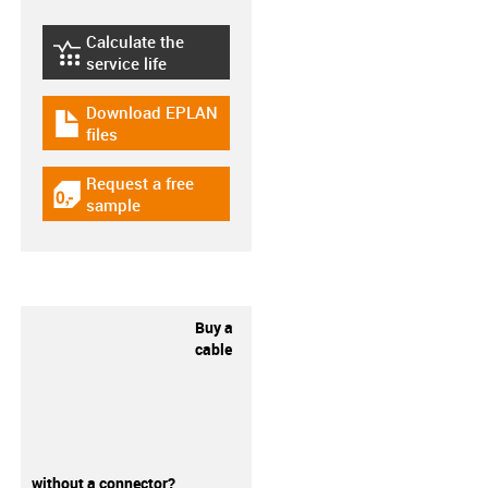
Calculate the
igus-icon-lebensdauerrechner
service life
Download EPLAN
igus-icon-download-plan
files
Request a free
igus-icon-gratismuster
sample
Buy a
cable
without a connector?