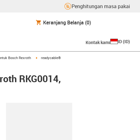
Penghitungan masa pakai
Keranjang Belanja
(0)
ID
(
ID
)
Kontak kami
arrow-right
igus-icon-arrow-right
ntuk Bosch Rexroth
readycable®
xroth RKG0014,
lipboard