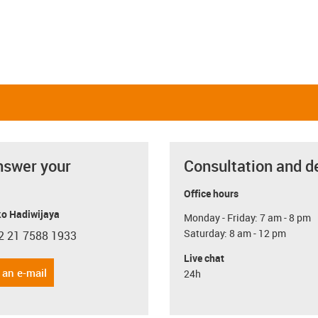
nswer your
Consultation and d
Office hours
o Hadiwijaya
Monday - Friday: 7 am - 8 pm
Saturday: 8 am - 12 pm
2 21 7588 1933
con-phone
Live chat
 an e-mail
24h