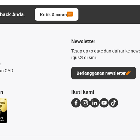
dback Anda.
Kritik & saran
Newsletter
Tetap up to date dan daftar ke news
igus® di sini.
s
an CAD
Berlangganan newsletter
an
Ikuti kami