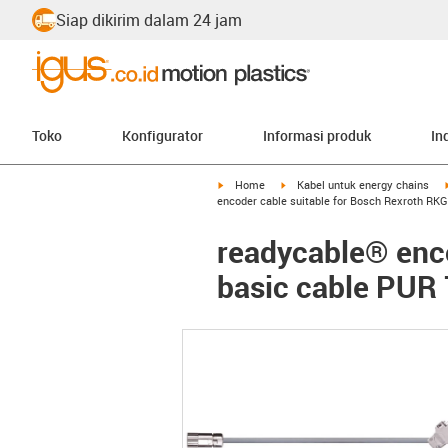
Siap dikirim dalam 24 jam
Toko
Konfigurator
Informasi produk
In
igus-icon-arrow-right
igus-icon-arrow-right
Home
Kabel untuk energy chains
encoder cable suitable for Bosch Rexroth RKG
readycable® enco
basic cable PUR 