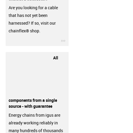
Are you looking for a cable
that has not yet been
harnessed? If so, visit our
chainflex® shop.
igus-icon-3arrow
All
components from a single
source - with guarantee
Energy chains from igus are
already working reliably in
many hundreds of thousands