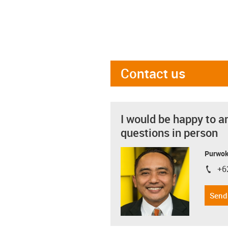
Contact us
I would be happy to a
questions in person
Purwok
+6
igus-i
Send