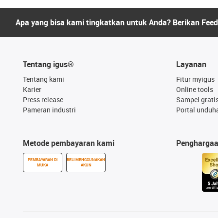
Apa yang bisa kami tingkatkan untuk Anda? Berikan Fee
Tentang igus®
Layanan
Tentang kami
Fitur myigus
Karier
Online tools
Press release
Sampel grati
Pameran industri
Portal unduh
Metode pembayaran kami
Pengharga
PEMBAYARAN DI
BELI MENGGUNAKAN
MUKA
AKUN