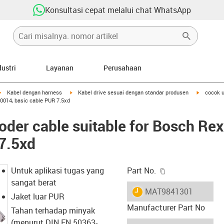
Konsultasi cepat melalui chat WhatsApp
dustri
Layanan
Perusahaan
igus-icon-arrow-right
igus-icon-arrow-right
igus-icon-
Kabel dengan harness
Kabel drive sesuai dengan standar produsen
cocok u
0014, basic cable PUR 7.5xd
der cable suitable for Bosch Re
7.5xd
igus-icon-copy-c
Untuk aplikasi tugas yang
Part No.
sangat berat
igus-icon-lieferzeit
MAT9841301
Jaket luar PUR
Manufacturer Part No
Tahan terhadap minyak
(menurut DIN EN 50363-