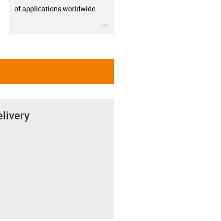
of applications worldwide.
igus-icon-3arrow
elivery