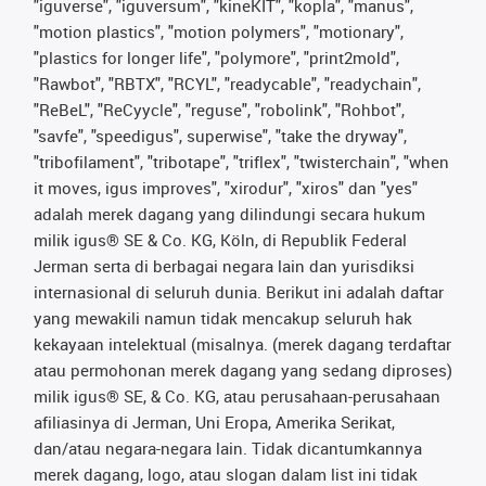
"iguverse", "iguversum", "kineKIT", "kopla", "manus",
"motion plastics", "motion polymers", "motionary",
"plastics for longer life", "polymore", "print2mold",
"Rawbot", "RBTX", "RCYL", "readycable", "readychain",
"ReBeL", "ReCyycle", "reguse", "robolink", "Rohbot",
"savfe", "speedigus", superwise", "take the dryway",
"tribofilament", "tribotape", "triflex", "twisterchain", "when
it moves, igus improves", "xirodur", "xiros" dan "yes"
adalah merek dagang yang dilindungi secara hukum
milik igus® SE & Co. KG, Köln, di Republik Federal
Jerman serta di berbagai negara lain dan yurisdiksi
internasional di seluruh dunia. Berikut ini adalah daftar
yang mewakili namun tidak mencakup seluruh hak
kekayaan intelektual (misalnya. (merek dagang terdaftar
atau permohonan merek dagang yang sedang diproses)
milik igus® SE, & Co. KG, atau perusahaan-perusahaan
afiliasinya di Jerman, Uni Eropa, Amerika Serikat,
dan/atau negara-negara lain. Tidak dicantumkannya
merek dagang, logo, atau slogan dalam list ini tidak