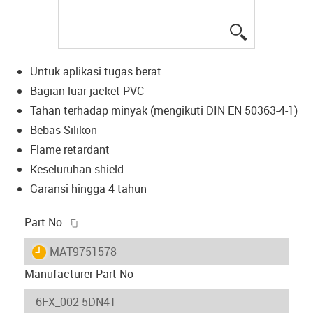
igus-icon-lup
Untuk aplikasi tugas berat
Bagian luar jacket PVC
Tahan terhadap minyak (mengikuti DIN EN 50363-4-1)
Bebas Silikon
Flame retardant
Keseluruhan shield
Garansi hingga 4 tahun
igus-icon-copy-clipboard
Part No.
igus-icon-lieferzeit
MAT9751578
Manufacturer Part No