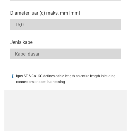
Diameter luar (d) maks. mm [mm]
Jenis kabel
igus SE & Co. KG defines cable length as entire length inlcuding
igus-icon-info
connectors or open harnessing.