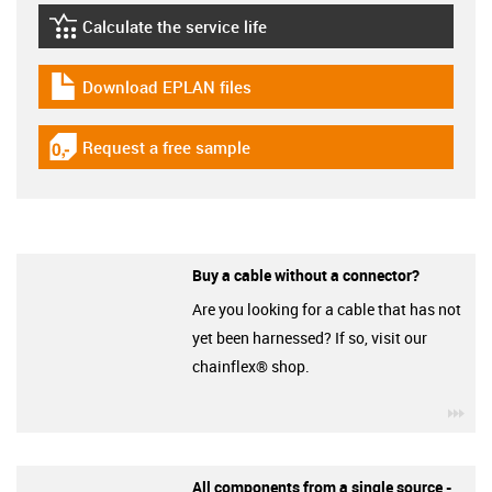
Calculate the service life
igus-icon-lebensdauerrechner
Download EPLAN files
igus-icon-download-plan
Request a free sample
igus-icon-gratismuster
Buy a cable without a connector?
Are you looking for a cable that has not
yet been harnessed? If so, visit our
chainflex® shop.
igu
All components from a single source -