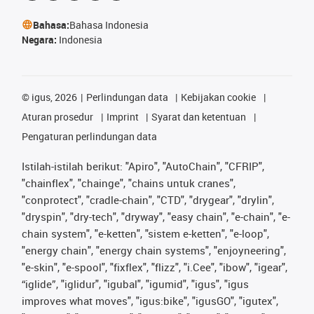
Bahasa:
Bahasa Indonesia
Negara:
Indonesia
©
igus, 2026
Perlindungan data
Kebijakan cookie
Aturan prosedur
Imprint
Syarat dan ketentuan
Pengaturan perlindungan data
Istilah-istilah berikut: "Apiro", "AutoChain", "CFRIP",
"chainflex", "chainge", "chains untuk cranes",
"conprotect", "cradle-chain", "CTD", "drygear", "drylin",
"dryspin", "dry-tech", "dryway", "easy chain", "e-chain", "e-
chain system", "e-ketten", "sistem e-ketten", "e-loop",
"energy chain", "energy chain systems", "enjoyneering",
"e-skin", "e-spool", "fixflex", "flizz", "i.Cee", "ibow", "igear",
“iglide”, "iglidur", "igubal", "igumid", "igus", "igus
improves what moves", "igus:bike", "igusGO", "igutex",