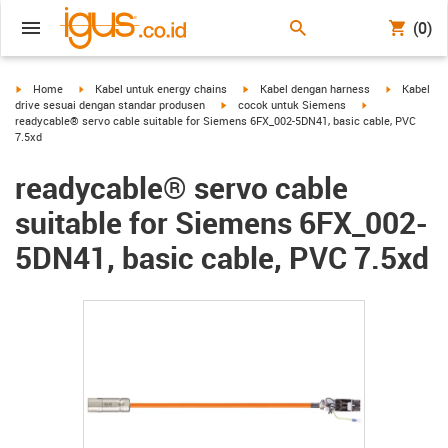
(0)
igus-icon-arrow-right
igus-icon-arrow-right
igus-icon-arrow-right
igus-icon-a
Home
Kabel untuk energy chains
Kabel dengan harness
Kabel
igus-icon-arrow-right
igus-icon-arrow-
drive sesuai dengan standar produsen
cocok untuk Siemens
readycable® servo cable suitable for Siemens 6FX_002-5DN41, basic cable, PVC
7.5xd
readycable® servo cable
suitable for Siemens 6FX_002-
5DN41, basic cable, PVC 7.5xd