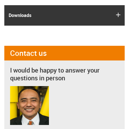
igus
Downloads
Contact us
I would be happy to answer your
questions in person