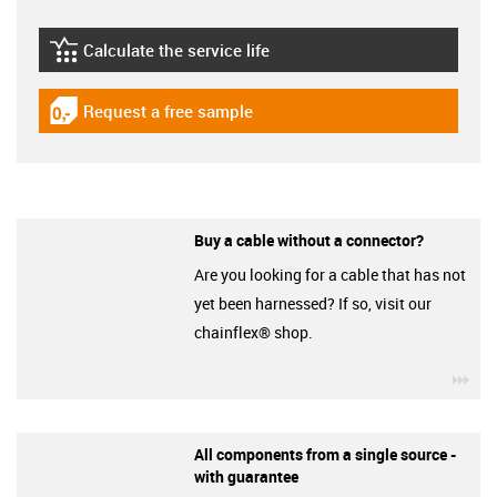
Calculate the service life
igus-icon-lebensdauerrechner
Request a free sample
igus-icon-gratismuster
Buy a cable without a connector?
Are you looking for a cable that has not
yet been harnessed? If so, visit our
chainflex® shop.
igu
All components from a single source -
with guarantee