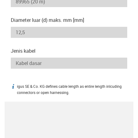
Diameter luar (d) maks. mm [mm]
Jenis kabel
igus SE & Co. KG defines cable length as entire length inlcuding
igus-icon-info
connectors or open harnessing.