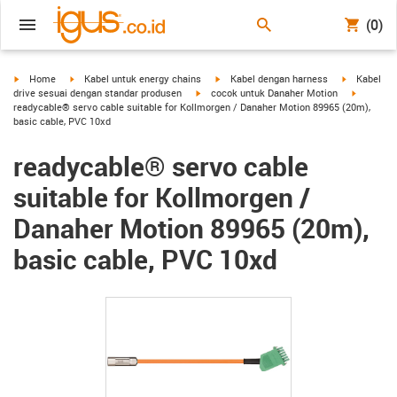
(0)
igus-icon-arrow-right
igus-icon-arrow-right
igus-icon-arrow-right
igus-icon-a
Home
Kabel untuk energy chains
Kabel dengan harness
Kabel
igus-icon-arrow-right
igus-icon
drive sesuai dengan standar produsen
cocok untuk Danaher Motion
readycable® servo cable suitable for Kollmorgen / Danaher Motion 89965 (20m),
basic cable, PVC 10xd
readycable® servo cable
suitable for Kollmorgen /
Danaher Motion 89965 (20m),
basic cable, PVC 10xd