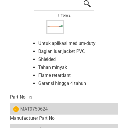
igus-icon-lupe
igus-icon-lupe
1 from 2
Untuk aplikasi medium-duty
Bagian luar jacket PVC
Shielded
Tahan minyak
Flame retardant
Garansi hingga 4 tahun
igus-icon-copy-clipboard
Part No.
igus-icon-lieferzeit
MAT9750624
Manufacturer Part No