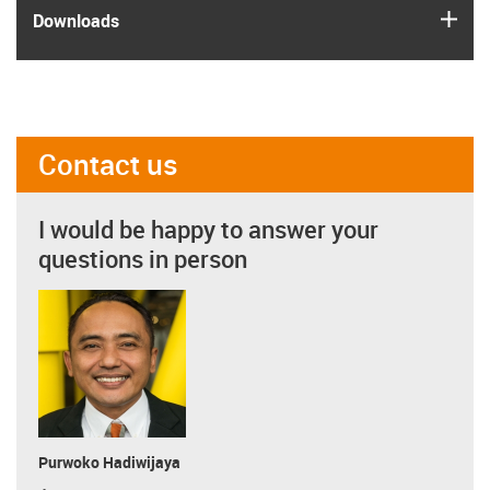
igus
Downloads
Contact us
I would be happy to answer your
questions in person
Purwoko Hadiwijaya