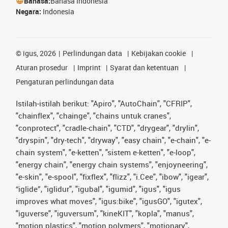
Bahasa:
Bahasa Indonesia
Negara:
Indonesia
©
igus, 2026
Perlindungan data
Kebijakan cookie
Aturan prosedur
Imprint
Syarat dan ketentuan
Pengaturan perlindungan data
Istilah-istilah berikut: "Apiro", "AutoChain", "CFRIP",
"chainflex", "chainge", "chains untuk cranes",
"conprotect", "cradle-chain", "CTD", "drygear", "drylin",
"dryspin", "dry-tech", "dryway", "easy chain", "e-chain", "e-
chain system", "e-ketten", "sistem e-ketten", "e-loop",
"energy chain", "energy chain systems", "enjoyneering",
"e-skin", "e-spool", "fixflex", "flizz", "i.Cee", "ibow", "igear",
“iglide”, "iglidur", "igubal", "igumid", "igus", "igus
improves what moves", "igus:bike", "igusGO", "igutex",
"iguverse", "iguversum", "kineKIT", "kopla", "manus",
"motion plastics", "motion polymers", "motionary",