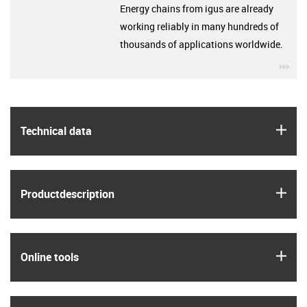
Energy chains from igus are already
working reliably in many hundreds of
thousands of applications worldwide.
igu
igus
Technical data
igus
Product­description
igus
Online tools