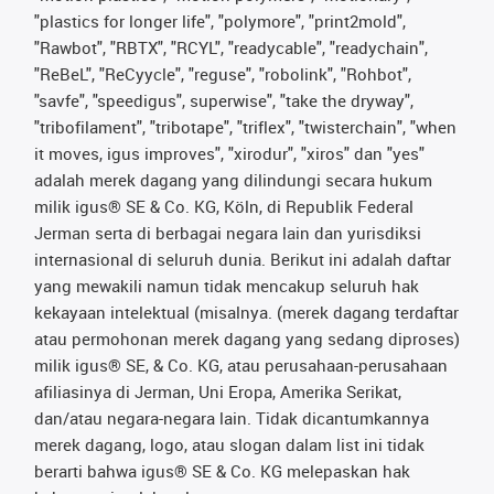
"plastics for longer life", "polymore", "print2mold",
"Rawbot", "RBTX", "RCYL", "readycable", "readychain",
"ReBeL", "ReCyycle", "reguse", "robolink", "Rohbot",
"savfe", "speedigus", superwise", "take the dryway",
"tribofilament", "tribotape", "triflex", "twisterchain", "when
it moves, igus improves", "xirodur", "xiros" dan "yes"
adalah merek dagang yang dilindungi secara hukum
milik igus® SE & Co. KG, Köln, di Republik Federal
Jerman serta di berbagai negara lain dan yurisdiksi
internasional di seluruh dunia. Berikut ini adalah daftar
yang mewakili namun tidak mencakup seluruh hak
kekayaan intelektual (misalnya. (merek dagang terdaftar
atau permohonan merek dagang yang sedang diproses)
milik igus® SE, & Co. KG, atau perusahaan-perusahaan
afiliasinya di Jerman, Uni Eropa, Amerika Serikat,
dan/atau negara-negara lain. Tidak dicantumkannya
merek dagang, logo, atau slogan dalam list ini tidak
berarti bahwa igus® SE & Co. KG melepaskan hak