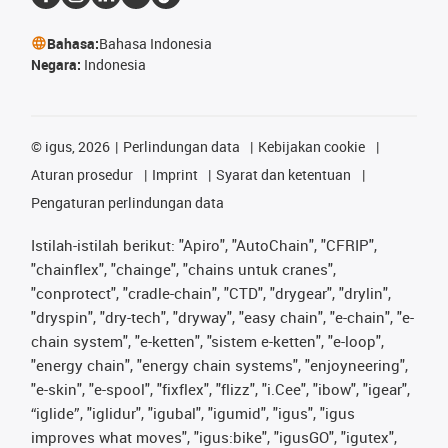
Bahasa:
Bahasa Indonesia
Negara:
Indonesia
©
igus, 2026
Perlindungan data
Kebijakan cookie
Aturan prosedur
Imprint
Syarat dan ketentuan
Pengaturan perlindungan data
Istilah-istilah berikut: "Apiro", "AutoChain", "CFRIP",
"chainflex", "chainge", "chains untuk cranes",
"conprotect", "cradle-chain", "CTD", "drygear", "drylin",
"dryspin", "dry-tech", "dryway", "easy chain", "e-chain", "e-
chain system", "e-ketten", "sistem e-ketten", "e-loop",
"energy chain", "energy chain systems", "enjoyneering",
"e-skin", "e-spool", "fixflex", "flizz", "i.Cee", "ibow", "igear",
“iglide”, "iglidur", "igubal", "igumid", "igus", "igus
improves what moves", "igus:bike", "igusGO", "igutex",