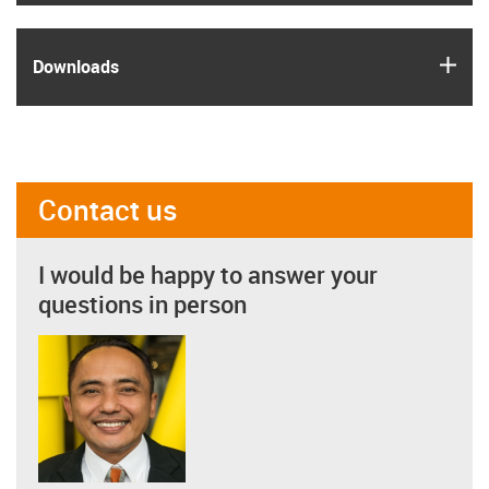
igus
Downloads
Contact us
I would be happy to answer your
questions in person