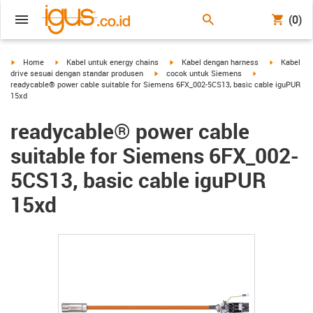
(0)
igus-icon-arrow-right
igus-icon-arrow-right
igus-icon-arrow-right
igus-icon-a
Home
Kabel untuk energy chains
Kabel dengan harness
Kabel
igus-icon-arrow-right
igus-icon-arrow-
drive sesuai dengan standar produsen
cocok untuk Siemens
readycable® power cable suitable for Siemens 6FX_002-5CS13, basic cable iguPUR
15xd
readycable® power cable
suitable for Siemens 6FX_002-
5CS13, basic cable iguPUR
15xd