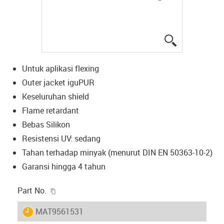
igus-icon-lup
Untuk aplikasi flexing
Outer jacket iguPUR
Keseluruhan shield
Flame retardant
Bebas Silikon
Resistensi UV: sedang
Tahan terhadap minyak (menurut DIN EN 50363-10-2)
Garansi hingga 4 tahun
igus-icon-copy-clipboard
Part No.
igus-icon-lieferzeit
MAT9561531