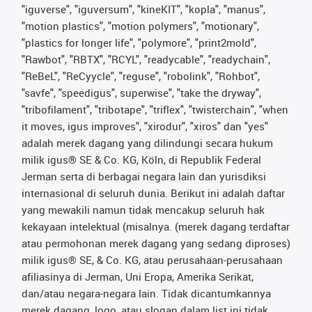
"iguverse", "iguversum", "kineKIT", "kopla", "manus",
"motion plastics", "motion polymers", "motionary",
"plastics for longer life", "polymore", "print2mold",
"Rawbot", "RBTX", "RCYL", "readycable", "readychain",
"ReBeL", "ReCyycle", "reguse", "robolink", "Rohbot",
"savfe", "speedigus", superwise", "take the dryway",
"tribofilament", "tribotape", "triflex", "twisterchain", "when
it moves, igus improves", "xirodur", "xiros" dan "yes"
adalah merek dagang yang dilindungi secara hukum
milik igus® SE & Co. KG, Köln, di Republik Federal
Jerman serta di berbagai negara lain dan yurisdiksi
internasional di seluruh dunia. Berikut ini adalah daftar
yang mewakili namun tidak mencakup seluruh hak
kekayaan intelektual (misalnya. (merek dagang terdaftar
atau permohonan merek dagang yang sedang diproses)
milik igus® SE, & Co. KG, atau perusahaan-perusahaan
afiliasinya di Jerman, Uni Eropa, Amerika Serikat,
dan/atau negara-negara lain. Tidak dicantumkannya
merek dagang, logo, atau slogan dalam list ini tidak