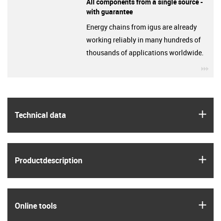
All components from a single source -
with guarantee
Energy chains from igus are already
working reliably in many hundreds of
thousands of applications worldwide.
igu
igus
Technical data
igus
Product­description
igus
Online tools