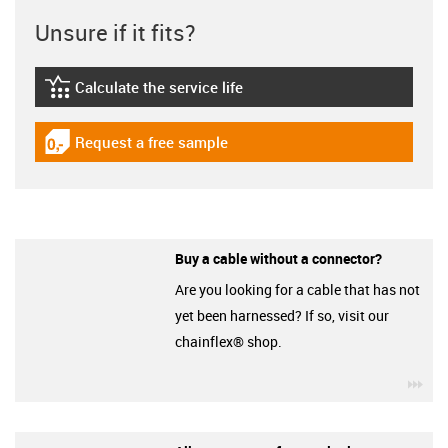
Unsure if it fits?
Calculate the service life
igus-icon-lebensdauerrechner
Request a free sample
igus-icon-gratismuster
Buy a cable without a connector?
Are you looking for a cable that has not
yet been harnessed? If so, visit our
chainflex® shop.
igu