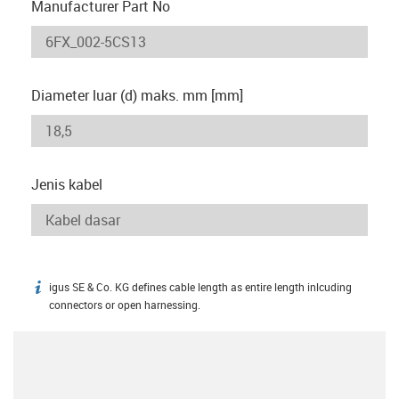
Manufacturer Part No
Diameter luar (d) maks. mm [mm]
Jenis kabel
igus SE & Co. KG defines cable length as entire length inlcuding
igus-icon-info
connectors or open harnessing.