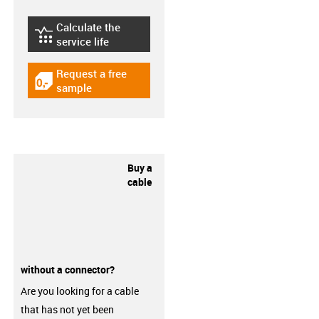
Calculate the
igus-icon-lebensdauerrechner
service life
Request a free
igus-icon-gratismuster
sample
Buy a
cable
without a connector?
Are you looking for a cable
that has not yet been