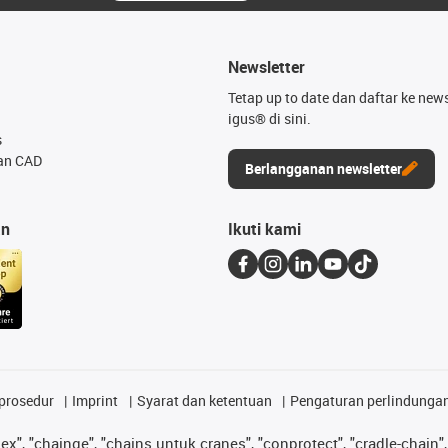
Newsletter
Tetap up to date dan daftar ke news
igus® di sini.
s
an CAD
Berlangganan newsletter
an
Ikuti kami
prosedur
Imprint
Syarat dan ketentuan
Pengaturan perlindunga
lex", "chainge", "chains untuk cranes", "conprotect", "cradle-chain", 