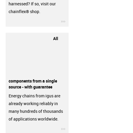
harnessed? If so, visit our
chainflex® shop.
igus-icon-3arrow
All
components from a single
source - with guarantee
Energy chains from igus are
already working reliably in
many hundreds of thousands
of applications worldwide.
igus-icon-3arrow