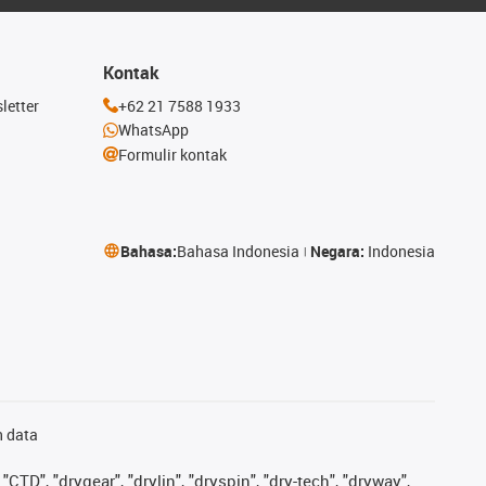
Kontak
letter
+62 21 7588 1933
WhatsApp
Formulir kontak
Bahasa:
Bahasa Indonesia
Negara:
Indonesia
n data
"CTD", "drygear", "drylin", "dryspin", "dry-tech", "dryway",