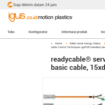
Siap dikirim dalam 24 jam
Toko
Konfigurator
Informasi produk
In
igus-icon-arrow-right
igus-icon-arrow-right
Home
Kabel untuk energy chains
cable Control Techniques iguPUR standard, ba
readycable® serv
basic cable, 15x