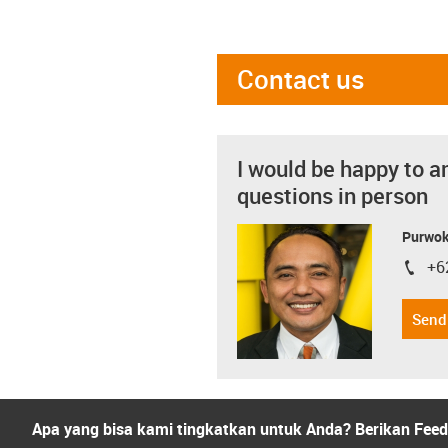
Contact us
I would be happy to a
questions in person
Purwok
+6
igus-i
Send
Apa yang bisa kami tingkatkan untuk Anda? Berikan Fee