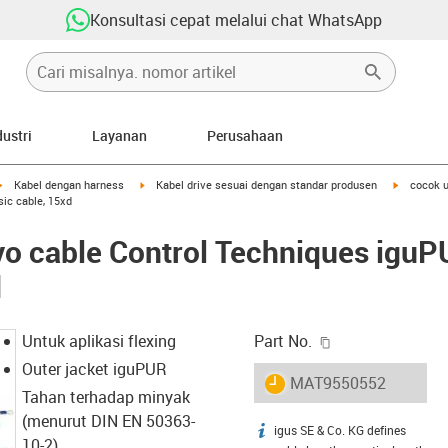
Konsultasi cepat melalui chat WhatsApp
dustri
Layanan
Perusahaan
igus-icon-arrow-right
igus-icon-arrow-right
igus-icon-
Kabel dengan harness
Kabel drive sesuai dengan standar produsen
cocok u
sic cable, 15xd
o cable Control Techniques iguP
d
igus-icon-copy-c
Untuk aplikasi flexing
Part No.
Outer jacket iguPUR
igus-icon-lieferzeit
MAT9550552
Tahan terhadap minyak
(menurut DIN EN 50363-
igus SE & Co. KG defines
igus-icon-info
10-2)