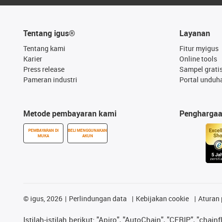
Tentang igus®
Layanan
Tentang kami
Fitur myigus
Karier
Online tools
Press release
Sampel grati
Pameran industri
Portal unduh
Metode pembayaran kami
Pengharga
PEMBAYARAN DI
BELI MENGGUNAKAN
MUKA
AKUN
©
igus, 2026
Perlindungan data
Kebijakan cookie
Aturan 
Istilah-istilah berikut: "Apiro", "AutoChain", "CFRIP", "chainf