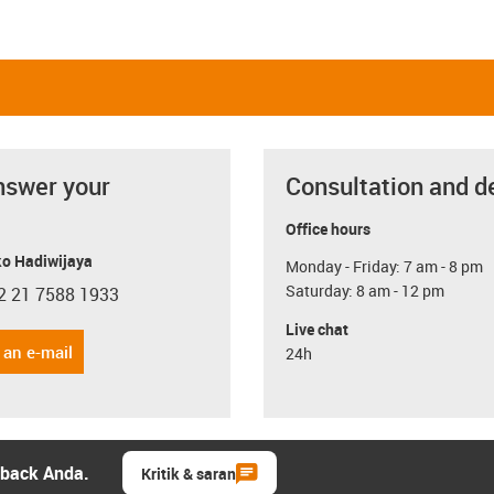
nswer your
Consultation and d
Office hours
o Hadiwijaya
Monday - Friday: 7 am - 8 pm
Saturday: 8 am - 12 pm
2 21 7588 1933
con-phone
Live chat
 an e-mail
24h
dback Anda.
Kritik & saran