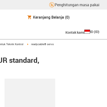
Penghitungan masa pakai
Keranjang Belanja
(0)
ID
(
ID
)
Kontak kami
arrow-right
igus-icon-arrow-right
ntuk Teknik Kontrol
readycable® servo
UR standard,
lipboard