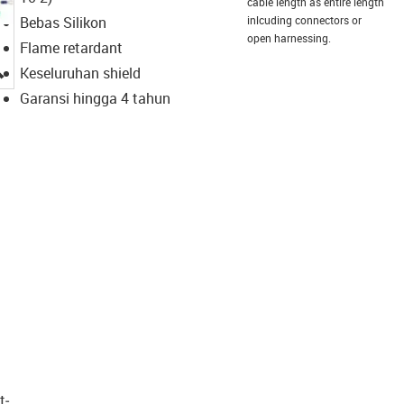
cable length as entire length
Bebas Silikon
inlcuding connectors or
open harnessing.
Flame retardant
igus-icon-lupe
Keseluruhan shield
Garansi hingga 4 tahun
t­