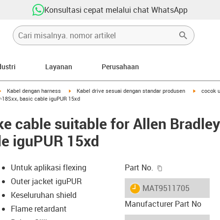
Konsultasi cepat melalui chat WhatsApp
dustri
Layanan
Perusahaan
igus-icon-arrow-right
igus-icon-arrow-right
igus-icon-
Kabel dengan harness
Kabel drive sesuai dengan standar produsen
cocok u
P-18Sxx, basic cable iguPUR 15xd
e cable suitable for Allen Brad
le iguPUR 15xd
igus-icon-copy-c
Untuk aplikasi flexing
Part No.
Outer jacket iguPUR
igus-icon-lieferzeit
MAT9511705
Keseluruhan shield
Manufacturer Part No
Flame retardant