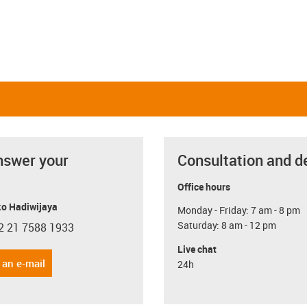
nswer your
Consultation and d
Office hours
o Hadiwijaya
Monday - Friday: 7 am - 8 pm
Saturday: 8 am - 12 pm
2 21 7588 1933
con-phone
Live chat
 an e-mail
24h