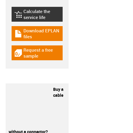
Calculate the
igus-icon-lebensdauerrechner
service life
Download EPLAN
igus-icon-download-plan
files
Request a free
igus-icon-gratismuster
sample
Buy a
cable
without a connector?