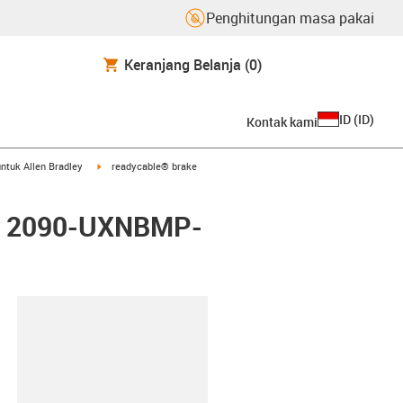
Penghitungan masa pakai
Keranjang Belanja
(0)
ID
(
ID
)
Kontak kami
arrow-right
igus-icon-arrow-right
ntuk Allen Bradley
readycable® brake
ley 2090-UXNBMP-
lipboard