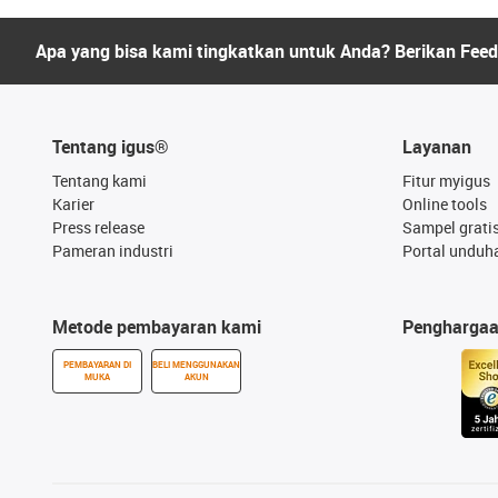
Apa yang bisa kami tingkatkan untuk Anda? Berikan Fee
Tentang igus®
Layanan
Tentang kami
Fitur myigus
Karier
Online tools
Press release
Sampel grati
Pameran industri
Portal unduh
Metode pembayaran kami
Pengharga
PEMBAYARAN DI
BELI MENGGUNAKAN
MUKA
AKUN