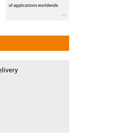
of applications worldwide.
igus-icon-3arrow
elivery