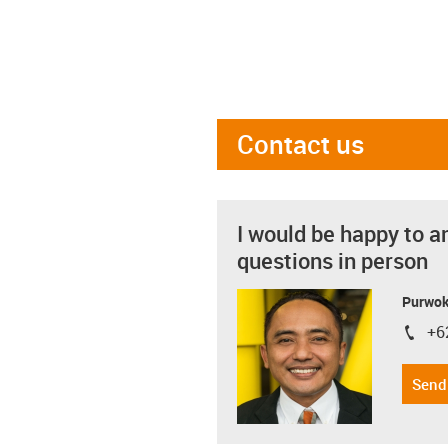
Contact us
I would be happy to a
questions in person
Purwok
+6
igus-i
Send