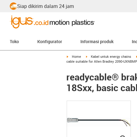
Siap dikirim dalam 24 jam
Toko
Konfigurator
Informasi produk
In
igus-icon-arrow-right
igus-icon-arrow-right
Home
Kabel untuk energy chains
cable suitable for Allen Bradley 2090-UXNBM
readycable® brak
18Sxx, basic cab