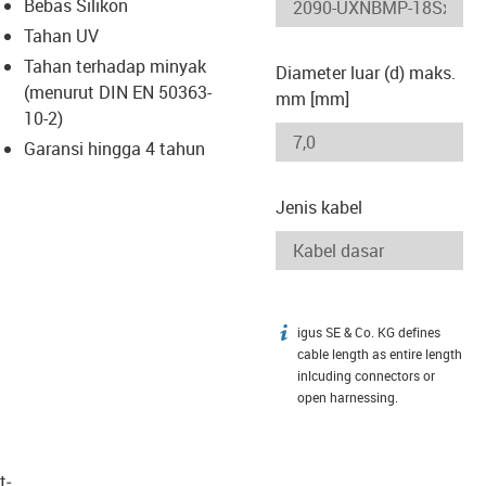
-icon-lupe
-icon-lupe
Bebas Silikon
Tahan UV
Tahan terhadap minyak
Diameter luar (d) maks.
(menurut DIN EN 50363-
mm [mm]
10-2)
Garansi hingga 4 tahun
Jenis kabel
igus SE & Co. KG defines
igus-icon-info
cable length as entire length
inlcuding connectors or
open harnessing.
t­