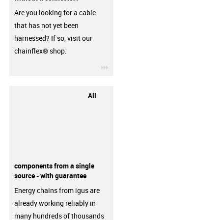
Are you looking for a cable
that has not yet been
harnessed? If so, visit our
chainflex® shop.
igus-icon-3arrow
All
components from a single
source - with guarantee
Energy chains from igus are
already working reliably in
many hundreds of thousands