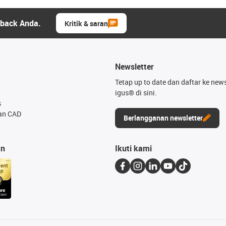
dback Anda.
Kritik & saran
Newsletter
Tetap up to date dan daftar ke news
igus® di sini.
s
an CAD
Berlangganan newsletter
an
Ikuti kami