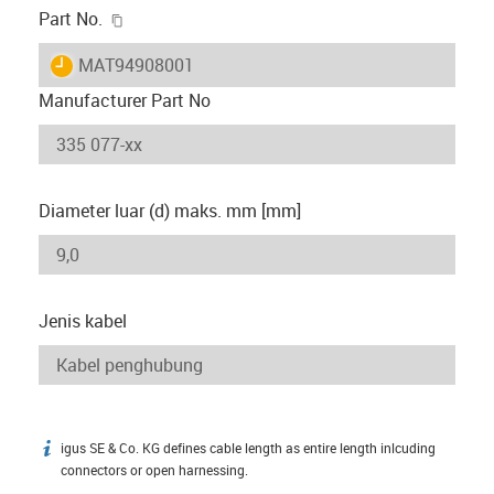
igus-icon-copy-clipboard
Part No.
igus-icon-lieferzeit
MAT94908001
Manufacturer Part No
Diameter luar (d) maks. mm [mm]
Jenis kabel
igus SE & Co. KG defines cable length as entire length inlcuding
igus-icon-info
connectors or open harnessing.