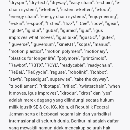
"dryspin", "dry-tech", "dryway", "easy chain", "e-chain", "e-
chain system", "e-ketten", "sistem e-ketten", "e-loop",
"energy chain", "energy chain systems", "enjoyneering",
"e-skin", "e-spool", "fixflex", "flizz", "i.Cee", "ibow", "igear",
“iglide”, "iglidur", "igubal", "igumid", "igus", "igus
improves what moves", "igus:bike", "igusGO", "igutex",
"iguverse", "iguversum", "kineKIT", "kopla", "manus",
"motion plastics", "motion polymers", "motionary",
"plastics for longer life", "polymore", "print2mold",
"Rawbot", "RBTX", "RCYL", "readycable", "readychain",
"ReBeL", "ReCyycle", "reguse", "robolink", "Rohbot",
"savfe", "speedigus", superwise", "take the dryway",
"tribofilament", "tribotape", "triflex", "twisterchain", "when
it moves, igus improves", "xirodur", "xiros" dan "yes"
adalah merek dagang yang dilindungi secara hukum
milik igus® SE & Co. KG, Köln, di Republik Federal
Jerman serta di berbagai negara lain dan yurisdiksi
internasional di seluruh dunia. Berikut ini adalah daftar
yang mewakili namun tidak mencakup seluruh hak