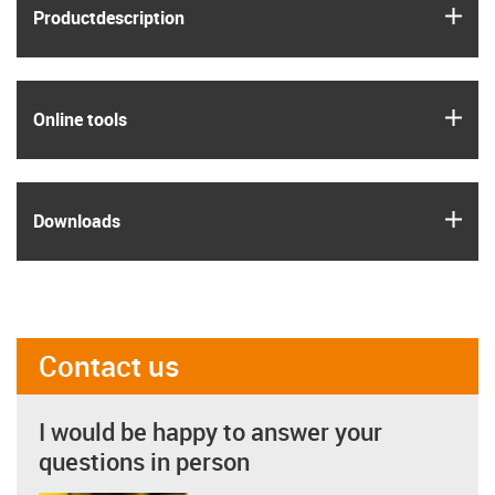
igus
Product­description
igus
Online tools
igus
Downloads
Contact us
I would be happy to answer your
questions in person