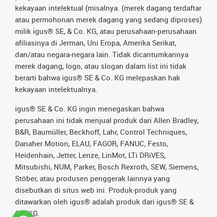
kekayaan intelektual (misalnya. (merek dagang terdaftar
atau permohonan merek dagang yang sedang diproses)
milik igus® SE, & Co. KG, atau perusahaan-perusahaan
afiliasinya di Jerman, Uni Eropa, Amerika Serikat,
dan/atau negara-negara lain. Tidak dicantumkannya
merek dagang, logo, atau slogan dalam list ini tidak
berarti bahwa igus® SE & Co. KG melepaskan hak
kekayaan intelektualnya.
igus® SE & Co. KG ingin menegaskan bahwa
perusahaan ini tidak menjual produk dari Allen Bradley,
B&R, Baumüller, Beckhoff, Lahr, Control Techniques,
Danaher Motion, ELAU, FAGOR, FANUC, Festo,
Heidenhain, Jetter, Lenze, LinMot, LTi DRiVES,
Mitsubishi, NUM, Parker, Bosch Rexroth, SEW, Siemens,
Stöber, atau produsen penggerak lainnya yang
disebutkan di situs web ini. Produk-produk yang
ditawarkan oleh igus® adalah produk dari igus® SE &
Co. KG.