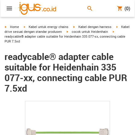
(0)
igus-icon-arrow-right
igus-icon-arrow-right
igus-icon-arrow-right
igus-icon-a
Home
Kabel untuk energy chains
Kabel dengan harness
Kabel
igus-icon-arrow-right
igus-icon-arro
drive sesuai dengan standar produsen
cocok untuk Heidenhain
readycable® adapter cable suitable for Heidenhain 335 077-xx, connecting cable
PUR 7.5xd
readycable® adapter cable
suitable for Heidenhain 335
077-xx, connecting cable PUR
7.5xd