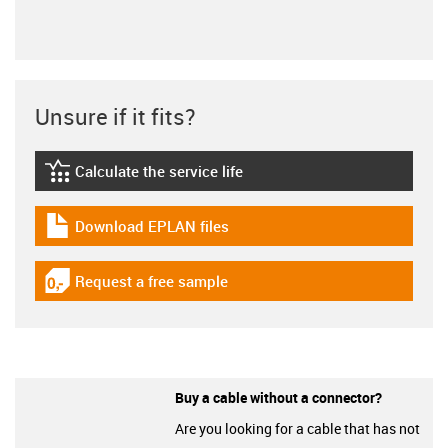
Unsure if it fits?
Calculate the service life
igus-icon-lebensdauerrechner
Download EPLAN files
igus-icon-download-plan
Request a free sample
igus-icon-gratismuster
Buy a cable without a connector?
Are you looking for a cable that has not