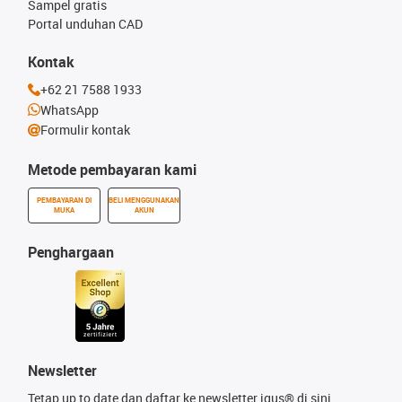
Sampel gratis
Portal unduhan CAD
Kontak
+62 21 7588 1933
WhatsApp
Formulir kontak
Metode pembayaran kami
PEMBAYARAN DI
BELI MENGGUNAKAN
MUKA
AKUN
Penghargaan
Newsletter
Tetap up to date dan daftar ke newsletter igus® di sini.