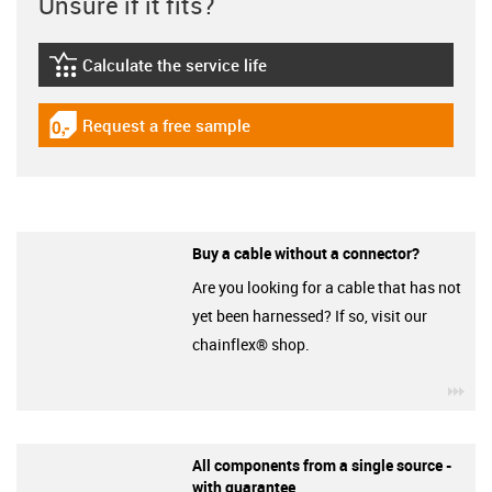
Unsure if it fits?
Calculate the service life
igus-icon-lebensdauerrechner
Request a free sample
igus-icon-gratismuster
Buy a cable without a connector?
Are you looking for a cable that has not
yet been harnessed? If so, visit our
chainflex® shop.
igu
All components from a single source -
with guarantee