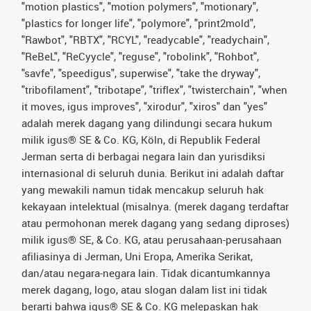
"motion plastics", "motion polymers", "motionary",
"plastics for longer life", "polymore", "print2mold",
"Rawbot", "RBTX", "RCYL", "readycable", "readychain",
"ReBeL", "ReCyycle", "reguse", "robolink", "Rohbot",
"savfe", "speedigus", superwise", "take the dryway",
"tribofilament", "tribotape", "triflex", "twisterchain", "when
it moves, igus improves", "xirodur", "xiros" dan "yes"
adalah merek dagang yang dilindungi secara hukum
milik igus® SE & Co. KG, Köln, di Republik Federal
Jerman serta di berbagai negara lain dan yurisdiksi
internasional di seluruh dunia. Berikut ini adalah daftar
yang mewakili namun tidak mencakup seluruh hak
kekayaan intelektual (misalnya. (merek dagang terdaftar
atau permohonan merek dagang yang sedang diproses)
milik igus® SE, & Co. KG, atau perusahaan-perusahaan
afiliasinya di Jerman, Uni Eropa, Amerika Serikat,
dan/atau negara-negara lain. Tidak dicantumkannya
merek dagang, logo, atau slogan dalam list ini tidak
berarti bahwa igus® SE & Co. KG melepaskan hak