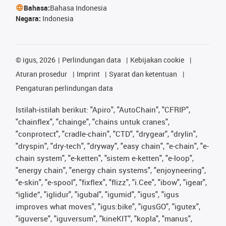
Bahasa:
Bahasa Indonesia
Negara:
Indonesia
©
igus, 2026
Perlindungan data
Kebijakan cookie
Aturan prosedur
Imprint
Syarat dan ketentuan
Pengaturan perlindungan data
Istilah-istilah berikut: "Apiro", "AutoChain", "CFRIP",
"chainflex", "chainge", "chains untuk cranes",
"conprotect", "cradle-chain", "CTD", "drygear", "drylin",
"dryspin", "dry-tech", "dryway", "easy chain", "e-chain", "e-
chain system", "e-ketten", "sistem e-ketten", "e-loop",
"energy chain", "energy chain systems", "enjoyneering",
"e-skin", "e-spool", "fixflex", "flizz", "i.Cee", "ibow", "igear",
“iglide”, "iglidur", "igubal", "igumid", "igus", "igus
improves what moves", "igus:bike", "igusGO", "igutex",
"iguverse", "iguversum", "kineKIT", "kopla", "manus",