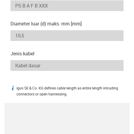
Diameter luar (d) maks. mm [mm]
Jenis kabel
igus SE & Co. KG defines cable length as entire length inlcuding
igus-icon-info
connectors or open harnessing.