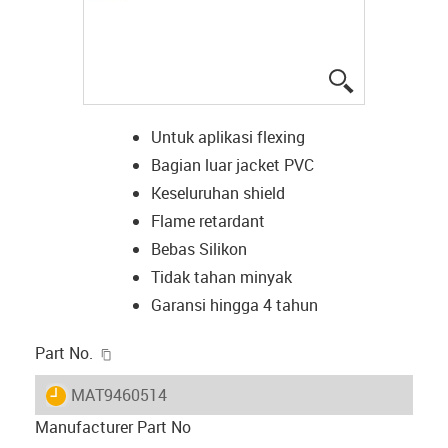
igus-icon-lup
Untuk aplikasi flexing
Bagian luar jacket PVC
Keseluruhan shield
Flame retardant
Bebas Silikon
Tidak tahan minyak
Garansi hingga 4 tahun
igus-icon-copy-clipboard
Part No.
igus-icon-lieferzeit
MAT9460514
Manufacturer Part No