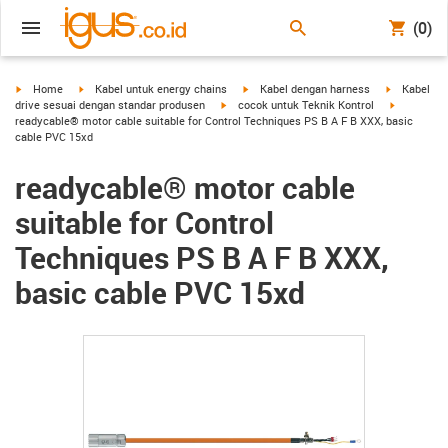
(0)
igus-icon-arrow-right
igus-icon-arrow-right
igus-icon-arrow-right
igus-icon-a
Home
Kabel untuk energy chains
Kabel dengan harness
Kabel
igus-icon-arrow-right
igus-icon-
drive sesuai dengan standar produsen
cocok untuk Teknik Kontrol
readycable® motor cable suitable for Control Techniques PS B A F B XXX, basic
cable PVC 15xd
readycable® motor cable
suitable for Control
Techniques PS B A F B XXX,
basic cable PVC 15xd