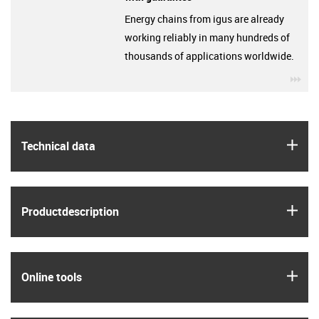
Energy chains from igus are already
working reliably in many hundreds of
thousands of applications worldwide.
igu
igus
Technical data
igus
Product­description
igus
Online tools