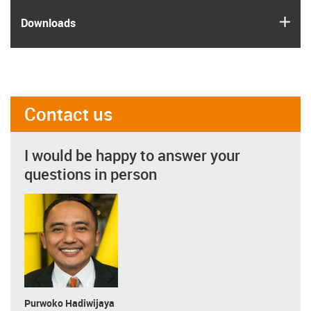
igus
Downloads
Contact us
I would be happy to answer your
questions in person
Purwoko Hadiwijaya