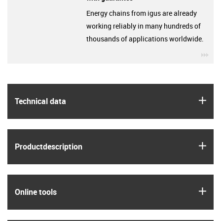
Energy chains from igus are already
working reliably in many hundreds of
thousands of applications worldwide.
igu
igus
Technical data
igus
Product­description
igus
Online tools