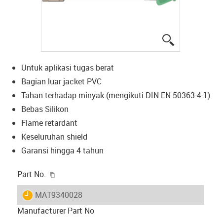
igus-icon-lup
Untuk aplikasi tugas berat
Bagian luar jacket PVC
Tahan terhadap minyak (mengikuti DIN EN 50363-4-1)
Bebas Silikon
Flame retardant
Keseluruhan shield
Garansi hingga 4 tahun
igus-icon-copy-clipboard
Part No.
igus-icon-lieferzeit
MAT9340028
Manufacturer Part No