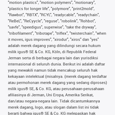
"motion plastics", "motion polymers", "motionary",
"plastics for longer life", "polymore", "print2mold",
"Rawbot", "RBTX", "RCYL", "readycable", "readychain",
"ReBeL", "ReCyycle", "reguse", "robolink", "Rohbot",
"savfe", "speedigus", superwise", "take the dryway",
"tribofilament", "tribotape", "triflex", "twisterchain", "when
it moves, igus improves", "xirodur", "xiros" dan "yes"
adalah merek dagang yang dilindungi secara hukum
milik igus® SE & Co. KG, Köln, di Republik Federal
Jerman serta di berbagai negara lain dan yurisdiksi
internasional di seluruh dunia. Berikut ini adalah daftar
yang mewakili namun tidak mencakup seluruh hak
kekayaan intelektual (misalnya. (merek dagang terdaftar
atau permohonan merek dagang yang sedang diproses)
milik igus® SE, & Co. KG, atau perusahaan-perusahaan
afiliasinya di Jerman, Uni Eropa, Amerika Serikat,
dan/atau negara-negara lain. Tidak dicantumkannya
merek dagang, logo, atau slogan dalam list ini tidak
berarti bahwa igus® SE & Co. KG melepaskan hak