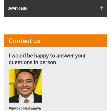
igus
Downloads
Contact us
I would be happy to answer your
questions in person
Purwoko Hadiwijaya