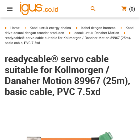
(0)
igus-icon-arrow-right
igus-icon-arrow-right
igus-icon-arrow-right
igus-icon-a
Home
Kabel untuk energy chains
Kabel dengan harness
Kabel
igus-icon-arrow-right
igus-icon
drive sesuai dengan standar produsen
cocok untuk Danaher Motion
readycable® servo cable suitable for Kollmorgen / Danaher Motion 89967 (25m),
basic cable, PVC 7.5xd
readycable® servo cable
suitable for Kollmorgen /
Danaher Motion 89967 (25m),
basic cable, PVC 7.5xd