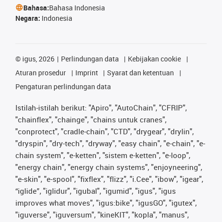
Bahasa:
Bahasa Indonesia
Negara:
Indonesia
©
igus, 2026
Perlindungan data
Kebijakan cookie
Aturan prosedur
Imprint
Syarat dan ketentuan
Pengaturan perlindungan data
Istilah-istilah berikut: "Apiro", "AutoChain", "CFRIP",
"chainflex", "chainge", "chains untuk cranes",
"conprotect", "cradle-chain", "CTD", "drygear", "drylin",
"dryspin", "dry-tech", "dryway", "easy chain", "e-chain", "e-
chain system", "e-ketten", "sistem e-ketten", "e-loop",
"energy chain", "energy chain systems", "enjoyneering",
"e-skin", "e-spool", "fixflex", "flizz", "i.Cee", "ibow", "igear",
“iglide”, "iglidur", "igubal", "igumid", "igus", "igus
improves what moves", "igus:bike", "igusGO", "igutex",
"iguverse", "iguversum", "kineKIT", "kopla", "manus",