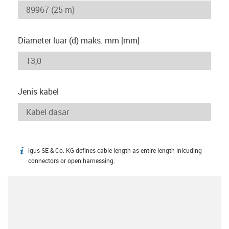
Diameter luar (d) maks. mm [mm]
Jenis kabel
igus SE & Co. KG defines cable length as entire length inlcuding
igus-icon-info
connectors or open harnessing.