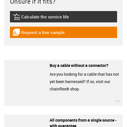
Unsure if it fits?
Calculate the service life
igus-icon-lebensdauerrechner
Request a free sample
igus-icon-gratismuster
Buy a cable without a connector?
Are you looking for a cable that has not
yet been harnessed? If so, visit our
chainflex® shop.
igu
All components from a single source -
with guarantee