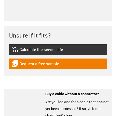
Unsure if it fits?
Calculate the service life
igus-icon-lebensdauerrechner
Request a free sample
igus-icon-gratismuster
Buy a cable without a connector?
Are you looking for a cable that has not
yet been harnessed? If so, visit our
chainflex® shop.