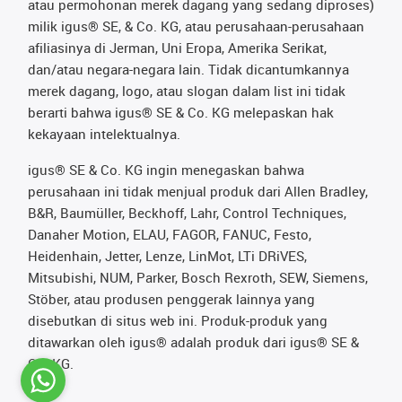
atau permohonan merek dagang yang sedang diproses)
milik igus® SE, & Co. KG, atau perusahaan-perusahaan
afiliasinya di Jerman, Uni Eropa, Amerika Serikat,
dan/atau negara-negara lain. Tidak dicantumkannya
merek dagang, logo, atau slogan dalam list ini tidak
berarti bahwa igus® SE & Co. KG melepaskan hak
kekayaan intelektualnya.
igus® SE & Co. KG ingin menegaskan bahwa
perusahaan ini tidak menjual produk dari Allen Bradley,
B&R, Baumüller, Beckhoff, Lahr, Control Techniques,
Danaher Motion, ELAU, FAGOR, FANUC, Festo,
Heidenhain, Jetter, Lenze, LinMot, LTi DRiVES,
Mitsubishi, NUM, Parker, Bosch Rexroth, SEW, Siemens,
Stöber, atau produsen penggerak lainnya yang
disebutkan di situs web ini. Produk-produk yang
ditawarkan oleh igus® adalah produk dari igus® SE &
Co. KG.