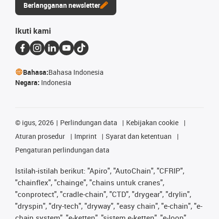
Berlangganan newsletter
Ikuti kami
Bahasa:
Bahasa Indonesia
Negara:
Indonesia
©
igus, 2026
Perlindungan data
Kebijakan cookie
Aturan prosedur
Imprint
Syarat dan ketentuan
Pengaturan perlindungan data
Istilah-istilah berikut: "Apiro", "AutoChain", "CFRIP",
"chainflex", "chainge", "chains untuk cranes",
"conprotect", "cradle-chain", "CTD", "drygear", "drylin",
"dryspin", "dry-tech", "dryway", "easy chain", "e-chain", "e-
chain system", "e-ketten", "sistem e-ketten", "e-loop",