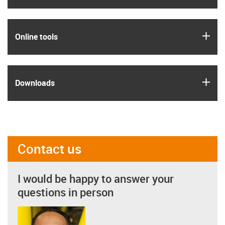
igus
Online tools
igus
Downloads
Contact us
I would be happy to answer your
questions in person