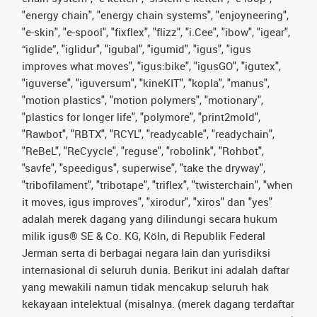
"energy chain", "energy chain systems", "enjoyneering",
"e-skin", "e-spool", "fixflex", "flizz", "i.Cee", "ibow", "igear",
“iglide”, "iglidur", "igubal", "igumid", "igus", "igus
improves what moves", "igus:bike", "igusGO", "igutex",
"iguverse", "iguversum", "kineKIT", "kopla", "manus",
"motion plastics", "motion polymers", "motionary",
"plastics for longer life", "polymore", "print2mold",
"Rawbot", "RBTX", "RCYL", "readycable", "readychain",
"ReBeL", "ReCyycle", "reguse", "robolink", "Rohbot",
"savfe", "speedigus", superwise", "take the dryway",
"tribofilament", "tribotape", "triflex", "twisterchain", "when
it moves, igus improves", "xirodur", "xiros" dan "yes"
adalah merek dagang yang dilindungi secara hukum
milik igus® SE & Co. KG, Köln, di Republik Federal
Jerman serta di berbagai negara lain dan yurisdiksi
internasional di seluruh dunia. Berikut ini adalah daftar
yang mewakili namun tidak mencakup seluruh hak
kekayaan intelektual (misalnya. (merek dagang terdaftar