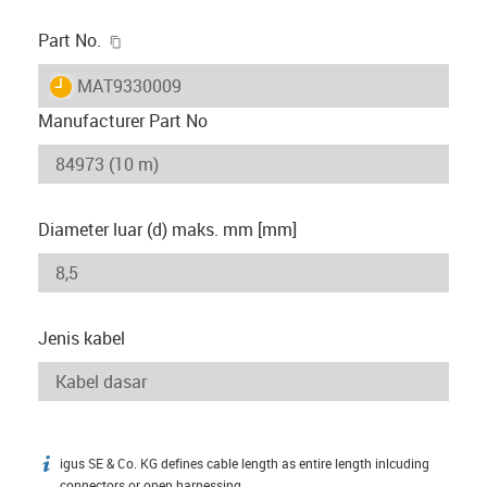
igus-icon-copy-clipboard
Part No.
igus-icon-lieferzeit
MAT9330009
Manufacturer Part No
Diameter luar (d) maks. mm [mm]
Jenis kabel
igus SE & Co. KG defines cable length as entire length inlcuding
igus-icon-info
connectors or open harnessing.