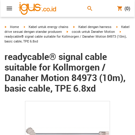
(0)
igus-icon-arrow-right
igus-icon-arrow-right
igus-icon-arrow-right
igus-icon-a
Home
Kabel untuk energy chains
Kabel dengan harness
Kabel
igus-icon-arrow-right
igus-icon
drive sesuai dengan standar produsen
cocok untuk Danaher Motion
readycable® signal cable suitable for Kollmorgen / Danaher Motion 84973 (10m),
basic cable, TPE 6.8xd
readycable® signal cable
suitable for Kollmorgen /
Danaher Motion 84973 (10m),
basic cable, TPE 6.8xd