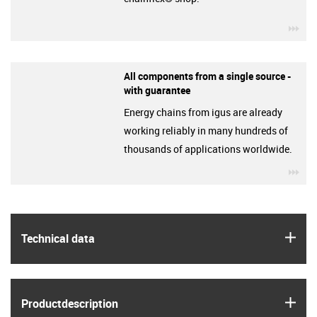
igu
All components from a single source -
with guarantee
Energy chains from igus are already
working reliably in many hundreds of
thousands of applications worldwide.
igu
igus
Technical data
igus
Product­description