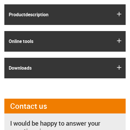
igus
Product­description
igus
Online tools
igus
Downloads
Contact us
I would be happy to answer your