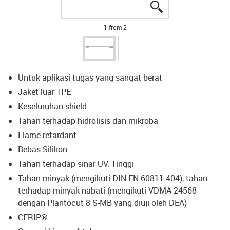
igus-icon-lupe
igus-icon-lupe
1 from 2
Untuk aplikasi tugas yang sangat berat
Jaket luar TPE
Keseluruhan shield
Tahan terhadap hidrolisis dan mikroba
Flame retardant
Bebas Silikon
Tahan terhadap sinar UV: Tinggi
Tahan minyak (mengikuti DIN EN 60811-404), tahan
terhadap minyak nabati (mengikuti VDMA 24568
dengan Plantocut 8 S-MB yang diuji oleh DEA)
CFRIP®