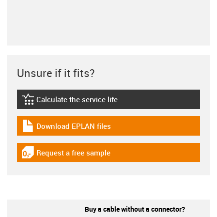
Unsure if it fits?
Calculate the service life
igus-icon-lebensdauerrechner
Download EPLAN files
igus-icon-download-plan
Request a free sample
igus-icon-gratismuster
Buy a cable without a connector?