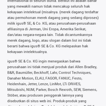
internasional di seluruh dunia. Berikut ini adalah daftar
yang mewakili namun tidak mencakup seluruh hak
kekayaan intelektual (misalnya. (merek dagang terdaftar
atau permohonan merek dagang yang sedang diproses)
milik igus® SE, & Co. KG, atau perusahaan-perusahaan
afiliasinya di Jerman, Uni Eropa, Amerika Serikat,
dan/atau negara-negara lain. Tidak dicantumkannya
merek dagang, logo, atau slogan dalam list ini tidak
berarti bahwa igus® SE & Co. KG melepaskan hak
kekayaan intelektualnya.
igus® SE & Co. KG ingin menegaskan bahwa
perusahaan ini tidak menjual produk dari Allen Bradley,
B&R, Baumüller, Beckhoff, Lahr, Control Techniques,
Danaher Motion, ELAU, FAGOR, FANUC, Festo,
Heidenhain, Jetter, Lenze, LinMot, LTi DRiVES,
Mitsubishi, NUM, Parker, Bosch Rexroth, SEW, Siemens,
Stöber, atau produsen penggerak lainnya yang
disebutkan di situs web ini. Produk-produk yang