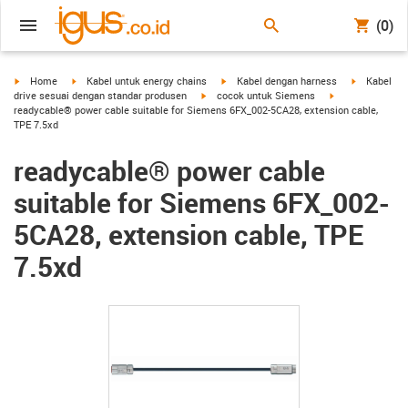
(0)
igus-icon-arrow-right
igus-icon-arrow-right
igus-icon-arrow-right
igus-icon-a
Home
Kabel untuk energy chains
Kabel dengan harness
Kabel
igus-icon-arrow-right
igus-icon-arrow-
drive sesuai dengan standar produsen
cocok untuk Siemens
readycable® power cable suitable for Siemens 6FX_002-5CA28, extension cable,
TPE 7.5xd
readycable® power cable
suitable for Siemens 6FX_002-
5CA28, extension cable, TPE
7.5xd