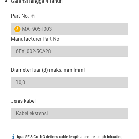
Garansi hingga 4 tahun
igus-icon-copy-clipboard
Part No.
igus-icon-lieferzeit
MAT9051003
Manufacturer Part No
Diameter luar (d) maks. mm [mm]
Jenis kabel
igus SE & Co. KG defines cable length as entire length inlcuding
igus-icon-info