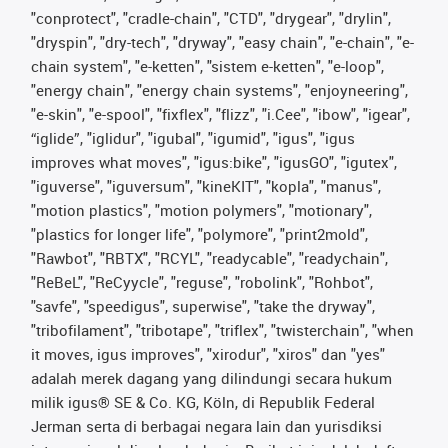
"conprotect", "cradle-chain", "CTD", "drygear", "drylin",
"dryspin", "dry-tech", "dryway", "easy chain", "e-chain", "e-
chain system", "e-ketten", "sistem e-ketten", "e-loop",
"energy chain", "energy chain systems", "enjoyneering",
"e-skin", "e-spool", "fixflex", "flizz", "i.Cee", "ibow", "igear",
“iglide”, "iglidur", "igubal", "igumid", "igus", "igus
improves what moves", "igus:bike", "igusGO", "igutex",
"iguverse", "iguversum", "kineKIT", "kopla", "manus",
"motion plastics", "motion polymers", "motionary",
"plastics for longer life", "polymore", "print2mold",
"Rawbot", "RBTX", "RCYL", "readycable", "readychain",
"ReBeL", "ReCyycle", "reguse", "robolink", "Rohbot",
"savfe", "speedigus", superwise", "take the dryway",
"tribofilament", "tribotape", "triflex", "twisterchain", "when
it moves, igus improves", "xirodur", "xiros" dan "yes"
adalah merek dagang yang dilindungi secara hukum
milik igus® SE & Co. KG, Köln, di Republik Federal
Jerman serta di berbagai negara lain dan yurisdiksi