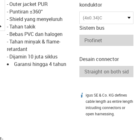
- Outer jacket PUR
konduktor
- Puntiran ±360°
(4x0.34)C
- Shield yang menyeluruh
igus-icon-lupe
- Tahan takik
Sistem bus
- Bebas PVC dan halogen
- Tahan minyak & flame-
retardant
- Dijamin 10 juta siklus
Desain connector
Garansi hingga 4 tahun
igus SE & Co. KG defines
igus-icon-info
cable length as entire length
inlcuding connectors or
open harnessing.
t­