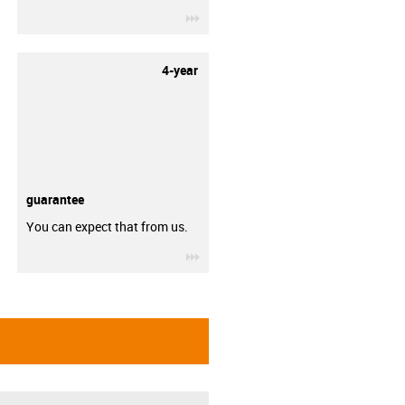
igus-icon-3arrow
4-year
guarantee
You can expect that from us.
igus-icon-3arrow