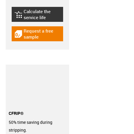
Calculate the
igus-icon-lebensdauerrechner
service life
Request a free
igus-icon-gratismuster
sample
CFRIP®
50% time saving during
stripping.