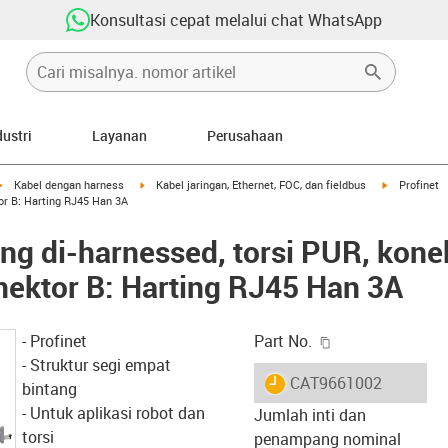
Konsultasi cepat melalui chat WhatsApp
dustri
Layanan
Perusahaan
igus-icon-arrow-right
igus-icon-arrow-right
igus-icon-ar
Kabel dengan harness
Kabel jaringan, Ethernet, FOC, dan fieldbus
Profinet
or B: Harting RJ45 Han 3A
ang di-harnessed, torsi PUR, kone
ektor B: Harting RJ45 Han 3A
igus-icon-copy-c
- Profinet
Part No.
- Struktur segi empat
igus-icon-lieferzeit
CAT9661002
bintang
- Untuk aplikasi robot dan
Jumlah inti dan
torsi
penampang nominal