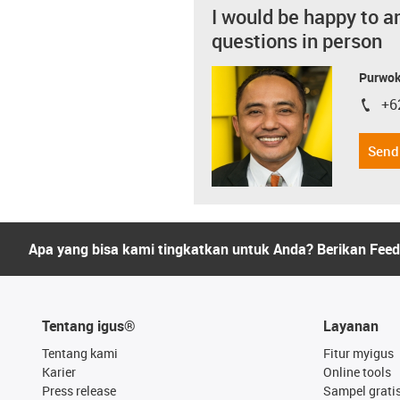
I would be happy to a
questions in person
Purwok
+6
igus-i
Send
Apa yang bisa kami tingkatkan untuk Anda? Berikan Fee
Tentang igus®
Layanan
Tentang kami
Fitur myigus
Karier
Online tools
Press release
Sampel grati