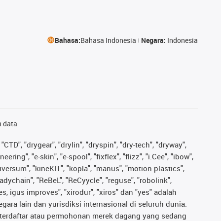
Bahasa:
Bahasa Indonesia
Negara:
Indonesia
n data
"CTD", "drygear", "drylin", "dryspin", "dry-tech", "dryway",
ing", "e-skin", "e-spool", "fixflex", "flizz", "i.Cee", "ibow",
iguversum", "kineKIT", "kopla", "manus", "motion plastics",
adychain", "ReBeL", "ReCyycle", "reguse", "robolink",
ves, igus improves", "xirodur", "xiros" dan "yes" adalah
ara lain dan yurisdiksi internasional di seluruh dunia.
ng terdaftar atau permohonan merek dagang yang sedang