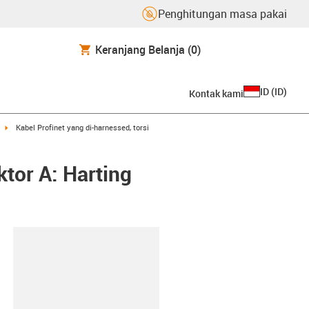
Penghitungan masa pakai
Keranjang Belanja
(0)
ID
(
ID
)
Kontak kami
row-right
igus-icon-arrow-right
Kabel Profinet yang di-harnessed, torsi
ktor A: Harting
lipboard