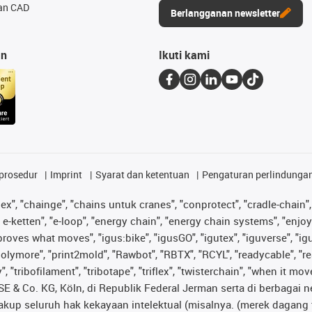
an CAD
Berlangganan newsletter
an
Ikuti kami
prosedur
Imprint
Syarat dan ketentuan
Pengaturan perlindunga
lex", "chainge", "chains untuk cranes", "conprotect", "cradle-chain", 
e-ketten", "e-loop", "energy chain", "energy chain systems", "enjoyneer
s improves what moves", "igus:bike", "igusGO", "igutex", "iguverse", "
"polymore", "print2mold", "Rawbot", "RBTX", "RCYL", "readycable", "re
 "tribofilament", "tribotape", "triflex", "twisterchain", "when it mo
& Co. KG, Köln, di Republik Federal Jerman serta di berbagai neg
cakup seluruh hak kekayaan intelektual (misalnya. (merek daga