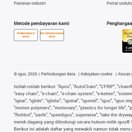
Pameran industri
Portal unduh
Metode pembayaran kami
Pengharga
PEMBAYARAN DI
BELI MENGGUNAKAN
MUKA
AKUN
©
igus, 2026
Perlindungan data
Kebijakan cookie
Aturan 
Istilah-istilah berikut: "Apiro", "AutoChain", "CFRIP", "chainf
"easy chain", "e-chain", "e-chain system", "e-ketten", "sistem 
"igear", “iglide”, "iglidur", "igubal", "igumid", "igus", "igu
"motion polymers", "motionary", "plastics for longer life", 
"Rohbot", "savfe", "speedigus", superwise", "take the dryway",
merek dagang yang dilindungi secara hukum milik igus® SE 
Berikut ini adalah daftar yang mewakili namun tidak men