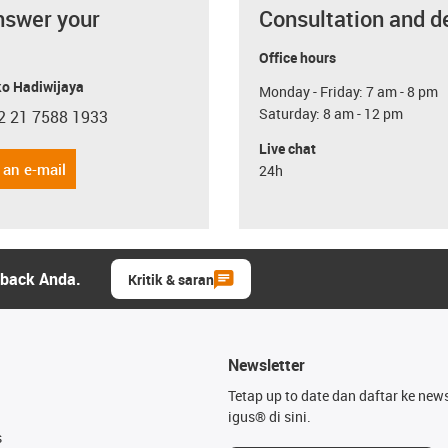
nswer your
Consultation and d
Office hours
o Hadiwijaya
Monday - Friday: 7 am - 8 pm
Saturday: 8 am - 12 pm
2 21 7588 1933
con-phone
Live chat
 an e-mail
24h
dback Anda.
Kritik & saran
Newsletter
Tetap up to date dan daftar ke news
igus® di sini.
s