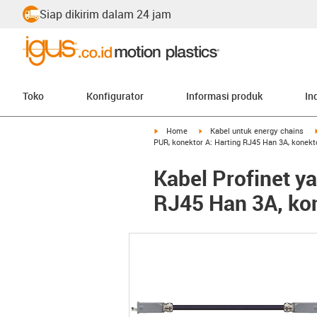
Siap dikirim dalam 24 jam
Toko
Konfigurator
Informasi produk
In
igus-icon-arrow-right
igus-icon-arrow-right
Home
Kabel untuk energy chains
PUR, konektor A: Harting RJ45 Han 3A, konekt
Kabel Profinet y
RJ45 Han 3A, kon